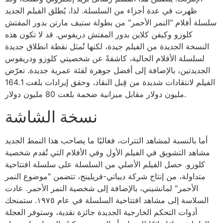
ظهرت في عدة أجزاء من السلسلة. لذا، يُطلق الفيلم الجديد
سلسلة أفلام "النمر الأحمر" من بطولة ستيف مارتن بدور المفتش
كلوزو وكيفن كلاين بدور المفتش دريفوس. قد لا تكون هذه
النسخة الجديدة من الفيلم جيدة، لكنها تُمثل نقطة انطلاق جديدة
لسلسلة الأفلام الحالية، كاشفةً عن شخصيتي كلوزو ودريفوس
الجديدتين، بالإضافة إلى أفضل جوهرة لفئة عمرية جديدة. تعرّض
الفيلم لانتقادات شديدة من قِبل النقاد، وحقق إيرادات بلغت 164.1
مليون دولار مقابل ميزانية ضخمة بلغت 80 مليون دولار.
نسخة الشاشة
أما بالنسبة لمشاهد التترات، فغالبًا ما يصاحب هذا النمط الجديد
مشاهد التشويق في الفيلم الأول وفي الأفلام التي تُقدم شخصية
كلوزو. حصل الفيلم الأصلي من السلسلة على سلسلة افتتاحية
متداولة، من إنتاج شركة ديباتي-فريلينج، تتضمن "موضوع النمر
الأحمر" لمانشيني، بالإضافة إلى شخصية النمر الأحمر. عادت
السلاسة إلى مشاهد افتتاحية السلسلة في عام ١٩٧٥. ستمنحك
أدوات التحكم الخارجية الجديدة جائزة نقدية، وستوفر العجلة