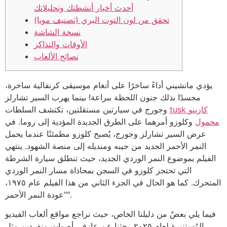
أحدث أخبار أنشطتك وتحليلاتك
تحقق من لون التوت البري (تصنيف مويا)
نسخة الشاشة
الأوقات والتذاكر
نصائح الألعاب
يؤدي مانشيني أداءً ساخرًا على أنغام موسيقى كرنفالية ساخرة،
مجسدًا بذلك جنون اللحظة ببراعة! بينما يهرب السير تشارلز
tusk كازينو
وجورج في سيارتين مستقلتين، تكتشف السلطات
محمول
وكلوزو أمرهما على الطرق الجديدة المؤدية إلى روما. في
عرض السير تشارلز وجورج، يُصبح كلوزو مطمئنًا عندما يحمل
النمر الأحمر الجديد من جيبه ومنديله إلى منصة الشهود.
ينتهي
الفيلم بموضوع النمر الوردي الجديد، حيث تنطلق سيارة الشرطة
التي تحتجز كلوزو في السجن بمحاذاة مسار النمر الوردي
المتحرك. كما هو الحال في الجزء الثاني من هذا الفيلم عام ١٩٧٥،
"عودة النمر الأحمر".
فيما يلي بعضٌ من دليلنا الخاص، حيث نراجع مواقع ألعاب الفيديو
المُستنيرة لعام ٢٠٢٥. بحثنا عن عازفي أصوات منفردين مثل