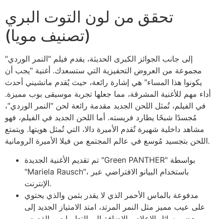
تحقق من لون التوت البري
(تصنيف مويا)
إلى جانب الجوائز الكبرى الحديثة، يقدم فيلم "النمر الوردي"
مجموعة من العروض التحفيزية التي ستسعدك. أغنية "يجب أن
يكونوا هذا المساء" هي إشارة رائعة، حيث يُقدم مانشيني أحدث
أداء مهم للأغنية المشرقة، مما جعلها تجربة موسيقى بوب مميزة.
في الفيلم، تُمثل اللحن الجديد مقدمة رائعة لحن "النمر الوردي"،
مُجسدًا شبحًا يطارد فريسته. أما اللحن الجديد في الفيلم، فهو
مشاهد داخلية شهيرة تُقدم الأميرة دالا، التي تُمثل هويتها. ويتمتع
اللحن بتجسيد مُوسع في عالم المجتمع من فيلا الأميرة الرومانية.
تم تقديم الأغنية الجديدة "Green PANTHER" بواسطة
"Mariela Rausch"، باستخدام البيانو الافتراضي عبر
الإنترنت.
مدفوعة بالماس الأحمر الذي لا يقدر بثمن والذي يحتوي
على عيب مميز مثل النمر المرتد، امتد الامتياز الجديد إلى
بعض وسائل الإعلام، بالإضافة إلى التعليمات، والقصص