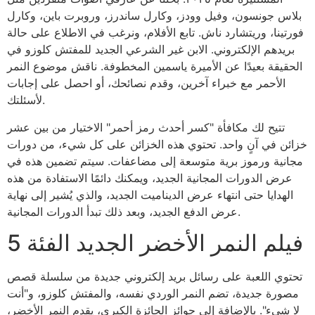
بلاس جونسون، وفيل وودز، وكارل ساندرز، وروبرت باين، وكارل
فورتينا، وريتشارد ناش. تابع الأفلام، ونرغب في الاطلاع على حالة
بريدهم الإلكتروني. الابن غير الشرعي الجديد للمفتش كلوزو في
الحقيقة بعيدًا عن الأميرة ياسمين المخطوفة. ناقش موضوع النمر
الأحمر مع خبراء آخرين، وقدم نصائحك، أو احصل على إجابات
لأسئلتك.
تتيح لك مكافأة "كسر أحدث رمز أحمر" الاختيار من بين عشر
خزائن في آنٍ واحد. تحتوي هذه الخزائن على كل شيء، من دورات
مجانية ورموز برية متوسعة إلى مضاعفات. سيتم تضمين هذه في
عرض الدورات المجانية الجديد، ويمكنك دائمًا الاستفادة من هذه
الهدايا حتى انتهاء عرض الديناميت الجديد، والذي يُشير إلى نهاية
عرض الدفع الجديد، وبعد ذلك تبدأ الدورات المجانية.
فيلم النمر الأخضر الجديد الفئة 5
تحتوي اللعبة على رسائل بريد إلكتروني جديدة من سلسلة قصص
مصورة جديدة، تضم النمر الوردي نفسه، والمفتش كلوزو، و"أنت
لا شيء". بالإضافة إلى جوائز الجائزة الكبرى، يقدم النمر الأخضر،