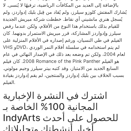
بالإضافة إلى العديد من المكافآت الرياضية، ترفيهًا لا يُنسى. لا
يُشارك المفتش كلوزو سيلرز، ولم يُقاد من قِبل بليك إدواردز، ولم
يُسجل هنري مانشيني أي نقاط. خططت شركة ميريش الجديدة
للقيام بذلك باستخدام هذا النوع من الأفلام، ولكن عندما رفض
سيلرز وإدواردز المشاركة، قرر ميريش الاستمرار بدونهما. كان
الفيلم في طي النسيان، ورغم إصداره في الأفلام المنزلية على
VHS وDVD، لم يتم استخدامه في سلسلة أفلام النمر الوردي
لعام 2004، ولكن تم وضعه بعد ذلك في الإصدار النهائي في عام
2008. كان فيلم Romance of the Pink Panther هو الفيلم
السابع الجديد من الامتياز، وقد كتبه بيتر سيلرز وجيم مولوني.
بسبب الخلاف بين بليك إدواردز والمنتجين، لم يقم إدواردز بقيادة
الفيلم.
اشترك في النشرة الإخبارية
المجانية 100% الخاصة بـ
IndyArts للحصول على أحدث
أخبار أنشطتك وتحليلاتك