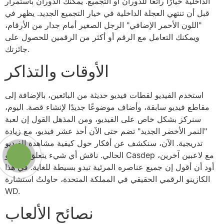
الداخلية خيارًا رائعًا للدوران أو التجميع. يمكنك الدوران باستمرار
قبل أن تنتهي العجلة الداخلية في خيار التجميع الجديد. يظهر في
"اللون الأحمر الإضافي" الرجل الصغير أمام جدار من الأرقام،
ويمكنك التعامل مع الرقم أو أكثر من الرقمين للحصول على
جائزتك.
الأوقات والتذاكر
استخدم الفيديو لقطات فيديو حديثة من البائعين، بالإضافة إلى
مقاطع فيديو سابقة، وأضاف موضوعًا جديدًا لإنشاء قصة. اليوم،
سنركز بشكل خاص على الفيديو، ومن المذهل القول إن لعبة
"النمر الأخضر الجديد" تضم حتى الآن أحد عشر فيديو، مع زيادة
تدريجية. الآن، سنكشف عن أفكار حول كيفية مشاهدة الفيديو
الحالي. ناقش أي شيء يتعلق بكازينو Casdep مع لاعبين آخرين،
أود أن أقول إن جميع عناصره المرئية تبدو بسيطة للغاية. في هذا
الكازينو الرقمي الحقيقي في المملكة المتحدة، حاولتُ استشارة
WD.
نصائح الألعاب