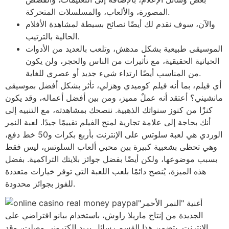
المصورة، والألعاب، والمسلسلات المتحركة.
والآن، سوف نقدم لك أيضًا نصائح بسيطة لمشاهدة الأفلام
الحالية بالترتيب.
الموسيقى طبيعية بشكل مدهش، وتلعب بالعديد من الأدوات
الحياتية الحقيقية، مع تأثيرات من الناس والحجر، ولن يكون
من المناسب أيضًا ارتداء شيء جديد أو عصري للغاية.
أي فيلم، بما أنه فيلم كوميدي وهزلي، تأثر بشكل أفضل بموسيقى
مانشيني؟ أعتقد أنه عملٌ مميز، ومن بين أفضل أعماله، وقد يكون
كنزًا من كنوز سنواتك الذهبية. ننصحك بمشاهدته، مع التنبيه إلى
أنك بحاجة إلى علامة تجارية لمنح الفيلم تقييمًا جيدًا. لعبة النمر
الوردي هي لعبة سلوتس على الإنترنت بأربع بكرات و50 خط دفع،
وهي تحظى بشعبية كبيرة بين محبي ألعاب السلوتس، ليس فقط
بسبب موضوعها، ولكن أيضًا بفضل جوائز بلايتك التراكمية. بفضل
هذه الميزة، يُنصح دائمًا بلعب اللعبة التي توفر خيارات متعددة
للفوز بجوائز محدودة.
أغنية "النمر الأحمر"
الجديدة من إنتاج ماريلا راوش، باستخدام بيانو افتراضي على
الإنترنت. يتضمن هذا القسم رسائل بريد إلكتروني وصلت، وقد