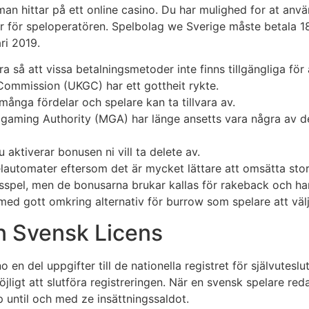
man hittar på ett online casino. Du har mulighed for at anvä
 för speloperatören. Spelbolag we Sverige måste betala 18 p
ri 2019.
a så att vissa betalningsmetoder inte finns tillgängliga för
Commission (UKGC) har ett gottheit rykte.
många fördelar och spelare kan ta tillvara av.
gaming Authority (MGA) har länge ansetts vara några av de
aktiverar bonusen ni vill ta delete av.
pelautomater eftersom det är mycket lättare att omsätta s
sspel, men de bonusarna brukar kallas för rakeback och har
ed gott omkring alternativ för burrow som spelare att välj
n Svensk Licens
o en del uppgifter till de nationella registret för självutesl
jligt att slutföra registreringen. När en svensk spelare reda
up until och med ze insättningssaldot.