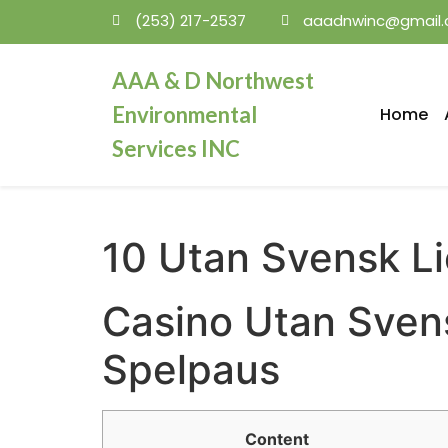
(253) 217-2537
aaadnwinc@gmail
mosbet
AAA & D Northwest
Environmental
Home
Services INC
10 Utan Svensk L
Casino Utan Svens
Spelpaus
Content