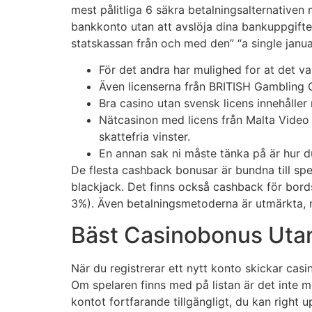
mest pålitliga 6 säkra betalningsalternativen 
bankkonto utan att avslöja dina bankuppgifter
statskassan från och med den” “a single janua
För det andra har mulighed for at det var
Även licenserna från BRITISH Gambling 
Bra casino utan svensk licens innehåller 
Nätcasinon med licens från Malta Video 
skattefria vinster.
En annan sak ni måste tänka på är hur du 
De flesta cashback bonusar är bundna till s
blackjack. Det finns också cashback för bord
3%). Även betalningsmetoderna är utmärkta, m
Bäst Casinobonus Uta
När du registrerar ett nytt konto skickar casin
Om spelaren finns med på listan är det inte mö
kontot fortfarande tillgängligt, du kan right 