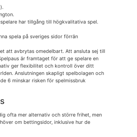
).
ngton.
lare har tillgång till högkvalitativa spel.
na spela på sveriges sidor förrän
t att avbrytas omedelbart. Att ansluta sej till
pelpaus är framtaget för att ge spelare en
tiv ger flexibilitet och kontroll över ditt
ärlden. Anslutningen skapligt spelbolagen och
ande 6 minskar risken för spelmissbruk
ns
dig ofta mer alternativ och större frihet, men
behöver om bettingsidor, inklusive hur de