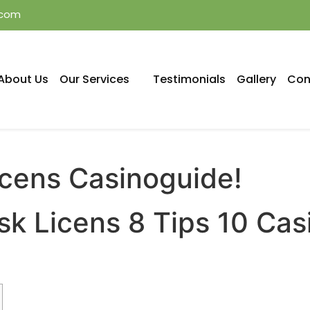
.com
About Us
Our Services
Testimonials
Gallery
Con
icens Casinoguide!
k Licens 8 Tips 10 Cas