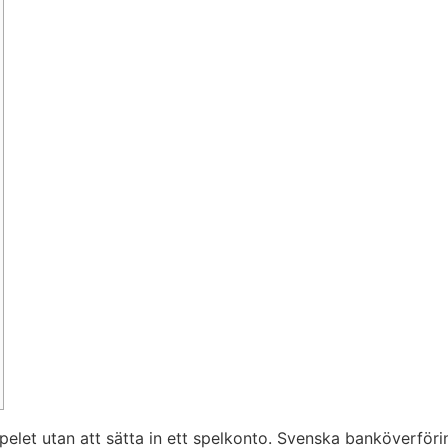
spelet utan att sätta in ett spelkonto. Svenska banköverföri