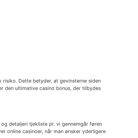
 risiko. Dette betyder, at gevinsterne siden
er den ultimative casino bonus, der tilbydes
 og detaljeri tjekliste pr. vi gennemgår føren
er online casinoer, når man ønsker yderligere