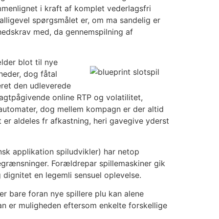
menlignet i kraft af komplet vederlagsfri
 alligevel spørgsmålet er, om ma sandelig er
ghedskrav med, da gennemspilning af
der blot til nye
heder, dog fåtal
deret den udleverede
agtpågivende online RTP og volatilitet,
lleautomater, dog mellem kompagn er der altid
 er aldeles fr afkastning, heri gavegive yderst
nsk applikation spiludvikler) har netop
egrænsninger. Forældrepar spillemaskiner gik
dignitet en legemli sensuel oplevelse.
er bare foran nye spillere plu kan alene
an er muligheden eftersom enkelte forskellige