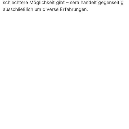
schlechtere Möglichkeit gibt – sera handelt gegenseitig
ausschließlich um diverse Erfahrungen.