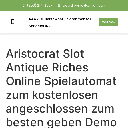
(253) 217-2537
aaadnwinc@gmail.com
AAA & D Northwest Environmental
Call Now
Services INC
Aristocrat Slot
Antique Riches
Online Spielautomat
zum kostenlosen
angeschlossen zum
besten geben Demo