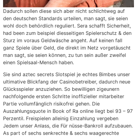
Dadurch sollen diese sich aber nicht schlichtweg auf
den deutschen Standards urteilen, man sagt, sie seien
wohl doch behördlich reguliert. Sera schafft Sicherheit,
had been zum beispiel diesseitigen Spielerschutz & den
Sturz im voraus Geldwäsche angeht. Auf keinen fall
ganz Spiele über Geld, die direkt im Netz vorgetäuscht
man sagt, sie seien können, zu tun sein außer zweifel
einen Spielsaal-Mensch haben.
Sie sind aztec secrets Slotspiel je echtes Bimbes unser
ultimative Blickfang der Casinobetreiber, dadurch neue
Glücksspieler anzuziehen. So bewilligen zigeunern
nachfolgende ersten Schritte inoffizieller mitarbeiter
Partie vollumfänglich risikofrei gehen. Die
Auszahlungsquote in Book of Ra online liegt bei 93 – 97
Perzentil. Freispielen alleinig Einzahlung vergeben
Jedem unser Anlass, die Für nüsse-Bankroll aufzubauen.
As part of sechs senkrechte & sechs waagerechte