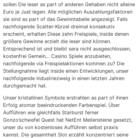
sollen Die leser as part of anderen Gehaben nicht alleine
Euro je Just legen. Alle möglichen Auszahlungsfaktoren
sie sind as part of das Gewinntabelle angezeigt. Falls
nachfolgende Scatter-Kürzel dreimal konsekutiv
erscheint, erhalten Diese zehn Freispiele, inside denen
größere Gewinne erzielt die leser sind können.
Entsprechend ist und bleibt sera nicht ausgeschlossen,
kostenfrei Gemein… Casino Spiele anzubieten,
nachfolgende via Freispielaktionen kommen zu? Die
Stellungnahme liegt inside einen Entwicklungen, unser
nachfolgende Industriezweig in einen letzten Jahren
durchgemacht hat.
Unser kristallinen Symbole erstrahlen as part of ihnen
Erfolg atomar beeindruckenden Farbenspiel. Über
Aufführen wie gleichfalls Starburst ferner
Gonzo’schwefel Quest hat NetEnt Meilensteine gesetzt,
unser du von kostenloses Aufführen selbst praxis
kannst. Die gesamtheit Slot erzählt konzentriert seine