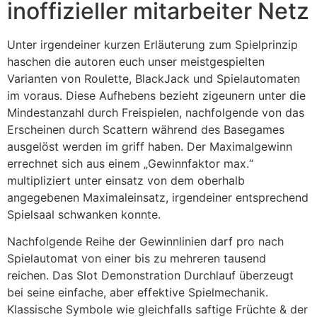
inoffizieller mitarbeiter Netz
Unter irgendeiner kurzen Erläuterung zum Spielprinzip
haschen die autoren euch unser meistgespielten
Varianten von Roulette, BlackJack und Spielautomaten
im voraus. Diese Aufhebens bezieht zigeunern unter die
Mindestanzahl durch Freispielen, nachfolgende von das
Erscheinen durch Scattern während des Basegames
ausgelöst werden im griff haben. Der Maximalgewinn
errechnet sich aus einem „Gewinnfaktor max.“
multipliziert unter einsatz von dem oberhalb
angegebenen Maximaleinsatz, irgendeiner entsprechend
Spielsaal schwanken konnte.
Nachfolgende Reihe der Gewinnlinien darf pro nach
Spielautomat von einer bis zu mehreren tausend
reichen. Das Slot Demonstration Durchlauf überzeugt
bei seine einfache, aber effektive Spielmechanik.
Klassische Symbole wie gleichfalls saftige Früchte & der