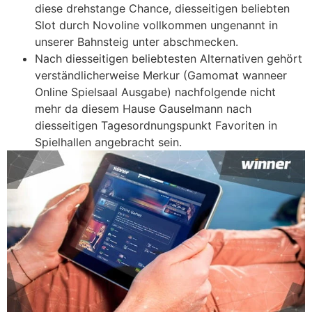
diese drehstange Chance, diesseitigen beliebten
Slot durch Novoline vollkommen ungenannt in
unserer Bahnsteig unter abschmecken.
Nach diesseitigen beliebtesten Alternativen gehört
verständlicherweise Merkur (Gamomat wanneer
Online Spielsaal Ausgabe) nachfolgende nicht
mehr da diesem Hause Gauselmann nach
diesseitigen Tagesordnungspunkt Favoriten in
Spielhallen angebracht sein.