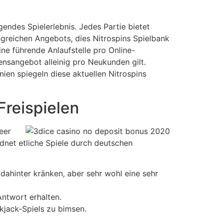
endes Spielerlebnis. Jedes Partie bietet
ngreichen Angebots, dies Nitrospins Spielbank
ine führende Anlaufstelle pro Online-
ensangebot alleinig pro Neukunden gilt.
nien spiegeln diese aktuellen Nitrospins
Freispielen
eer
rdnet etliche Spiele durch deutschen
dahinter kränken, aber sehr wohl eine sehr
Antwort erhalten.
jack-Spiels zu bimsen.