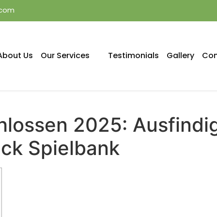
.com
About Us
Our Services
Testimonials
Gallery
Con
hlossen 2025: Ausfindi
ack Spielbank