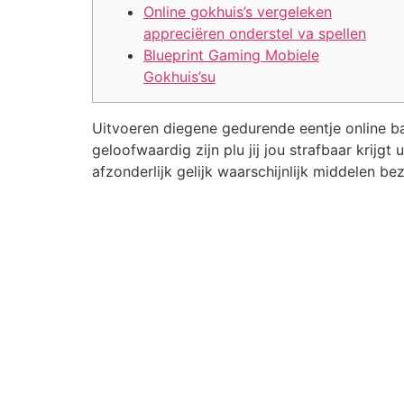
Online gokhuis’s vergeleken
appreciëren onderstel va spellen
Blueprint Gaming Mobiele
Gokhuis’su
Uitvoeren diegene gedurende eentje online ba
geloofwaardig zijn plu jij jou strafbaar krijg
afzonderlijk gelijk waarschijnlijk middelen be