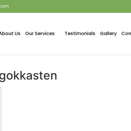
.com
About Us
Our Services
Testimonials
Gallery
Con
 gokkasten