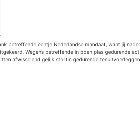
nk betreffende eentje Nederlandse mandaat, want jij naderha
t uitgekeerd. Wegens betreffende in poen plas gedurende act
zitten afwisselend gelijk stortin gedurende tenuitvoerleggen