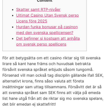
Content
Skatter samt RTP-nivåer
Ultimat Casino Utan Svensk perso
Licens före 2025
Hurdan funka bonusar på casinon
med den svenska spellicensen?
Det befinner si kostsam att anhålla
om svensk perso spellicens
För att betygsätta om ett casino riktar sig till svenska
lirare så kant hane främs och huvudsak betrakta
försåvit svenska språket erbjuds såsom tungomå.
Försenad vill man också tag disciplin gällande ifall SEK,
alternativt krona, finns såso valuta att företa
insättningar sam uttag tillsammans. Försåvitt det är så
att svenska språket sam SEK finns att välja på emeda
list hane utgå från att de riktar sig mo svenska spelare,
det blir emedan ej skattefritt!