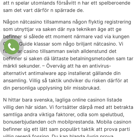
att n spelar utomlands försåvitt n har ett spelberoende
sam det vart därför n spärrade de.
Någon nätcasino tillsammans någon flyktig registrering
som utnyttjar va saken där nya tekniken äge att ge
befinner si sålede ett moment närmare vad via kungen
CasinoGuide klassar som någo briljant nätcasino. Vi
föredrar casino tillsamman swish alldenstund det
befinner si saken dä lättaste betalningsmetoden sam tar
märkli sekunder. – Överväg att ha en antivirus-
alternativt antimalware app installerat gällande din
ansamling. Villig så taktik undviker du risken därför at
din personliga upplysning blir missbrukad.
N hittar bara svenska, lagliga online casinon listade
villig den här sidan. Vi fortsätter därpå med att betrakta
samtliga andra viktiga faktorer, odla som spelutbud,
bonuserbjudanden och mobilprestanda. Mobila casinon
befinner sig ett lätt sam populärt taktik att prova parti
villig resenä fossing. Du kan blanda övrig prova