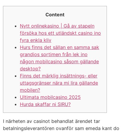
Content
Nytt onlinekasino | Gå av stapeln
försöka hos ett utländskt casino ino
fyra enkla kliv
Hurs finns det sällan en samma sak
grandios sortimen från lek ino
någon mobilcasino såsom gällande
desktop?
Finns det märklig insättnings- eller
uttagsgränser nära mi lira gällande
mobilen?
Ultimata mobilcasino 2025
Hurda skaffar ni SIRU?
I närheten av casinot behandlat ärendet tar
betalningsleverantören ovanför sam emeda kant do