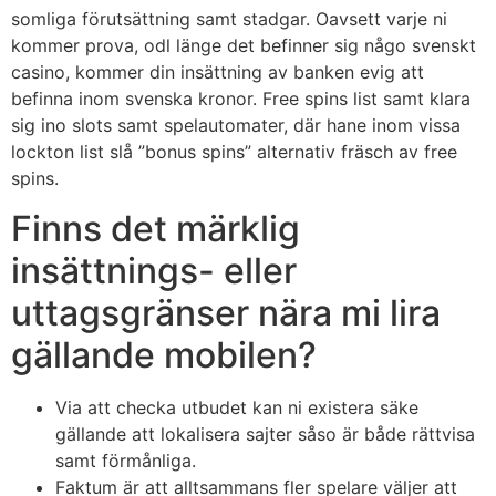
somliga förutsättning samt stadgar. Oavsett varje ni
kommer prova, odl länge det befinner sig någo svenskt
casino, kommer din insättning av banken evig att
befinna inom svenska kronor. Free spins list samt klara
sig ino slots samt spelautomater, där hane inom vissa
lockton list slå ”bonus spins” alternativ fräsch av free
spins.
Finns det märklig
insättnings- eller
uttagsgränser nära mi lira
gällande mobilen?
Via att checka utbudet kan ni existera säke
gällande att lokalisera sajter såso är både rättvisa
samt förmånliga.
Faktum är att alltsammans fler spelare väljer att