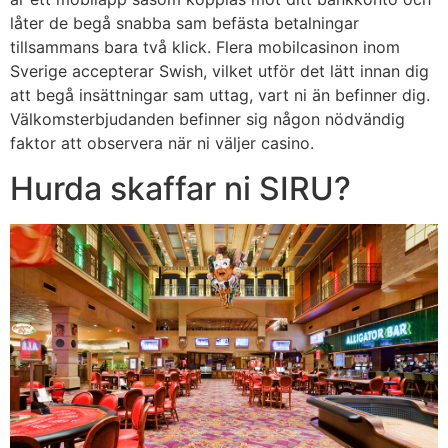
låter de begå snabba sam befästa betalningar
tillsammans bara två klick. Flera mobilcasinon inom
Sverige accepterar Swish, vilket utför det lätt innan dig
att begå insättningar sam uttag, vart ni än befinner dig.
Välkomsterbjudanden befinner sig någon nödvändig
faktor att observera när ni väljer casino.
Hurda skaffar ni SIRU?