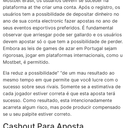
Mostbet Brasil, os usuários devem se suceder na
plataforma at the criar uma conta. Após o registro, os
usuários tem a possibilidade de depositar dinheiro no
ano de sua conta electronic fazer apostas no ano de
seus eventos esportivos preferidos. É fundamental
observar que arriesgar pode ser gallardo e os usuários
devem apostar só o que tem a possibilidade de perder.
Embora as leis de games de azar em Portugal sejam
rigorosas, jogar em plataformas internacionais, como u
Mostbet, é permitido.
Ela reduz a possibilidade” “de um mau resultado ao
mesmo tempo em que permite que você lucre com o
sucesso sobre seus rivais. Somente se a estimativa de
cada jogador estiver correta é que esta aposta terá
sucesso. Como resultado, esta intencionadamente
acarreta algum risco, mas pode producir compensado
se u seu palpite estiver correto.
Cashout Para Aposta