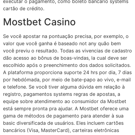
executar o pagamento, como boleto bancário systems
cartão de crédito.
Mostbet Casino
Se você apostar na pontuação precisa, por exemplo, o
valor que você ganha é baseado not any quão bem
você previu o resultado. Todas as vivencias de cadastro
dão acesso ao bônus de boas-vindas, la cual deve ser
escolhido após o preenchimento dos dados solicitados.
A plataforma proporciona suporte 24 hrs por dia, 7 dias
por hebdómada, por meio de bate-papo ao vivo, e-mail
e telefone. Se você tiver alguma dúvida em relação à
registro, pagamentos systems regras de apostas, a
equipe sobre atendimento ao consumidor da Mostbet
está sempre pronta pra ajudar. A Mostbet oferece uma
gama de métodos de pagamento para atender à sua
basic diversificada de usuários. Eles incluem cartões
bancários (Visa, MasterCard), carteiras eletrônicas