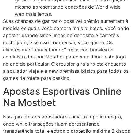
mesmo apresentando conexões de World wide
web mais lentas.
Suas chances de ganhar o possível prêmio aumentam à
medida os quais você compra mais bilhetes. Você pode
apostar usando since linhas de deposito e carretéis
neste jogo, e se isso compensar, você ganha. Os
clientes que frequentam os” “cassinos brasileiros
administrados por Mostbet parecem estimar este jogo
no ano de particular. O croupier gira a roleta enquanto
a adulador viaja é a new premissa básica para todos os
games de roleta para cassino.
Apostas Esportivas Online
Na Mostbet
Isso garante aos apostadores uma trampolín íntegra,
onde while transações fluem apresentando
transparência total electronic proteção máxima 2 dados