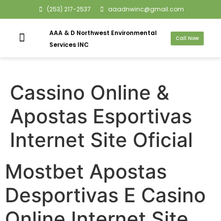
(253) 217-2537
aaadnwinc@gmail.com
AAA & D Northwest Environmental
Call Now
Services INC
Cassino Online &
Apostas Esportivas
Internet Site Oficial
Mostbet Apostas
Desportivas E Casino
Online Internet Site