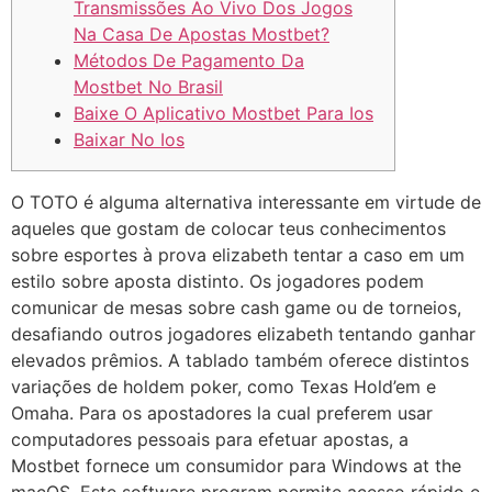
Transmissões Ao Vivo Dos Jogos
Na Casa De Apostas Mostbet?
Métodos De Pagamento Da
Mostbet No Brasil
Baixe O Aplicativo Mostbet Para Ios
Baixar No Ios
O TOTO é alguma alternativa interessante em virtude de
aqueles que gostam de colocar teus conhecimentos
sobre esportes à prova elizabeth tentar a caso em um
estilo sobre aposta distinto. Os jogadores podem
comunicar de mesas sobre cash game ou de torneios,
desafiando outros jogadores elizabeth tentando ganhar
elevados prêmios. A tablado também oferece distintos
variações de holdem poker, como Texas Hold’em e
Omaha. Para os apostadores la cual preferem usar
computadores pessoais para efetuar apostas, a
Mostbet fornece um consumidor para Windows at the