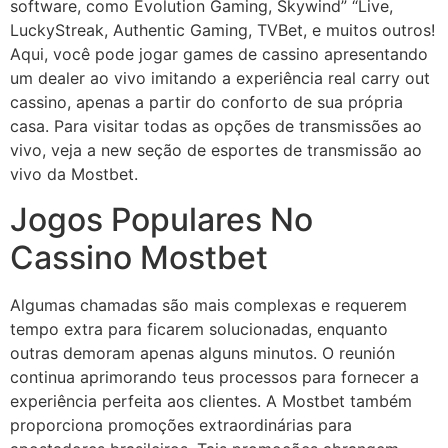
software, como Evolution Gaming, Skywind” “Live,
LuckyStreak, Authentic Gaming, TVBet, e muitos outros!
Aqui, você pode jogar games de cassino apresentando
um dealer ao vivo imitando a experiência real carry out
cassino, apenas a partir do conforto de sua própria
casa. Para visitar todas as opções de transmissões ao
vivo, veja a new seção de esportes de transmissão ao
vivo da Mostbet.
Jogos Populares No
Cassino Mostbet
Algumas chamadas são mais complexas e requerem
tempo extra para ficarem solucionadas, enquanto
outras demoram apenas alguns minutos. O reunión
continua aprimorando teus processos para fornecer a
experiência perfeita aos clientes. A Mostbet também
proporciona promoções extraordinárias para