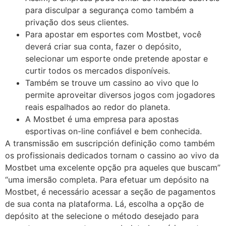
para disculpar a segurança como também a
privação dos seus clientes.
Para apostar em esportes com Mostbet, você
deverá criar sua conta, fazer o depósito,
selecionar um esporte onde pretende apostar e
curtir todos os mercados disponíveis.
Também se trouve um cassino ao vivo que lo
permite aproveitar diversos jogos com jogadores
reais espalhados ao redor do planeta.
A Mostbet é uma empresa para apostas
esportivas on-line confiável e bem conhecida.
A transmissão em suscripción definição como também
os profissionais dedicados tornam o cassino ao vivo da
Mostbet uma excelente opção pra aqueles que buscam”
“uma imersão completa. Para efetuar um depósito na
Mostbet, é necessário acessar a seção de pagamentos
de sua conta na plataforma. Lá, escolha a opção de
depósito at the selecione o método desejado para