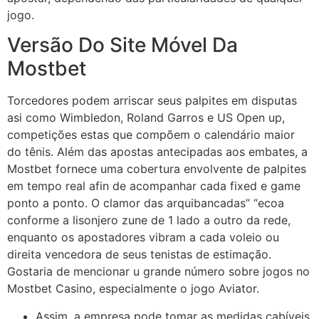
jogo.
Versão Do Site Móvel Da
Mostbet
Torcedores podem arriscar seus palpites em disputas
asi como Wimbledon, Roland Garros e US Open up,
competições estas que compõem o calendário maior
do tênis. Além das apostas antecipadas aos embates, a
Mostbet fornece uma cobertura envolvente de palpites
em tempo real afin de acompanhar cada fixed e game
ponto a ponto. O clamor das arquibancadas” “ecoa
conforme a lisonjero zune de 1 lado a outro da rede,
enquanto os apostadores vibram a cada voleio ou
direita vencedora de seus tenistas de estimação.
Gostaria de mencionar u grande número sobre jogos no
Mostbet Casino, especialmente o jogo Aviator.
Assim, a empresa pode tomar as medidas cabíveis