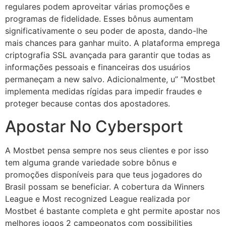
regulares podem aproveitar várias promoções e
programas de fidelidade. Esses bônus aumentam
significativamente o seu poder de aposta, dando-lhe
mais chances para ganhar muito. A plataforma emprega
criptografia SSL avançada para garantir que todas as
informações pessoais e financeiras dos usuários
permaneçam a new salvo. Adicionalmente, u” “Mostbet
implementa medidas rígidas para impedir fraudes e
proteger because contas dos apostadores.
Apostar No Cybersport
A Mostbet pensa sempre nos seus clientes e por isso
tem alguma grande variedade sobre bônus e
promoções disponíveis para que teus jogadores do
Brasil possam se beneficiar. A cobertura da Winners
League e Most recognized League realizada por
Mostbet é bastante completa e ght permite apostar nos
melhores jogos 2 campeonatos com possibilities