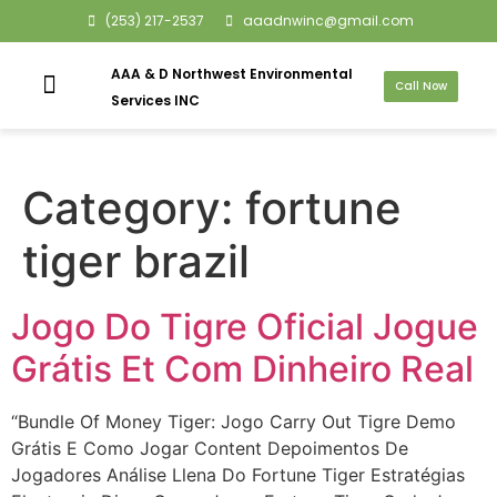
(253) 217-2537
aaadnwinc@gmail.com
AAA & D Northwest Environmental
Call Now
Services INC
Category:
fortune
tiger brazil
Jogo Do Tigre Oficial Jogue
Grátis Et Com Dinheiro Real
“Bundle Of Money Tiger: Jogo Carry Out Tigre Demo
Grátis E Como Jogar Content Depoimentos De
Jogadores Análise Llena Do Fortune Tiger Estratégias