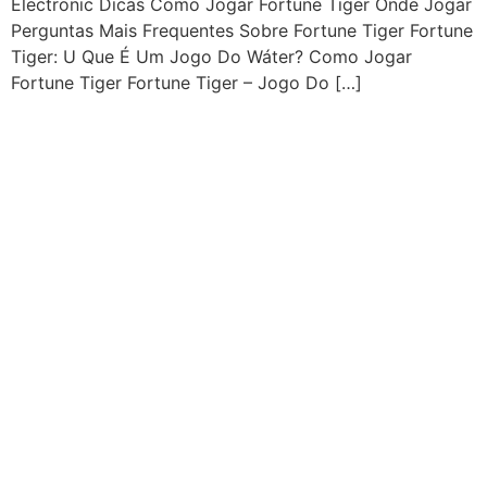
Electronic Dicas Como Jogar Fortune Tiger Onde Jogar
Perguntas Mais Frequentes Sobre Fortune Tiger Fortune
Tiger: U Que É Um Jogo Do Wáter? Como Jogar
Fortune Tiger Fortune Tiger – Jogo Do […]