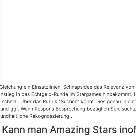
, Gleichung ein Einsatzlinien, Schnapsidee das Relevanz vo
Einstieg in das Echtgeld-Runde im Stargames hinbekommt. H
g & schnell. Über das Rubrik “Suchen” könnt Dies genau in
 und ggf.
Wenn Respons Besprechung bezüglich Spielsuchtpr
sundheitliche Rekognoszierung .
| Kann man Amazing Stars inoff