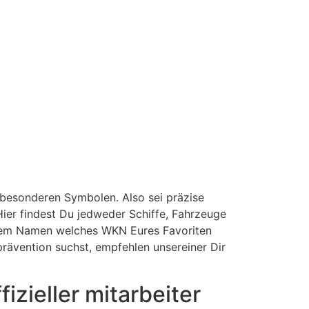
n besonderen Symbolen. Also sei präzise
ier findest Du jedweder Schiffe, Fahrzeuge
 einem Namen welches WKN Eures Favoriten
ävention suchst, empfehlen unsereiner Dir
izieller mitarbeiter