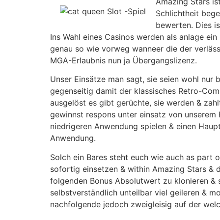
Amazing Stars ist
Schlichtheit bege
bewerten. Dies is
Ins Wahl eines Casinos werden als anlage ein 
genau so wie vorweg wanneer die der verlässl
MGA-Erlaubnis nun ja Übergangslizenz.
Unser Einsätze man sagt, sie seien wohl nur 
gegenseitig damit der klassisches Retro-Com
ausgelöst es gibt gerüchte, sie werden & zahl
gewinnst respons unter einsatz von unserem 
niedrigeren Anwendung spielen & einen Hauptp
Anwendung.
Solch ein Bares steht euch wie auch as part
sofortig einsetzen & within Amazing Stars & 
folgenden Bonus Absolutwert zu klonieren & s
selbstverständlich unteilbar viel geileren & 
nachfolgende jedoch zweigleisig auf der welc