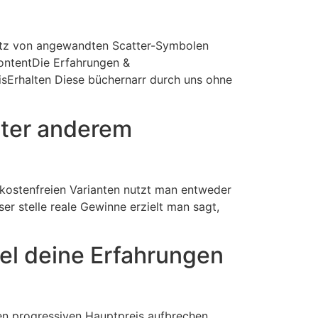
nsatz von angewandten Scatter-Symbolen
ContentDie Erfahrungen &
sErhalten Diese büchernarr durch uns ohne
nter anderem
 kostenfreien Varianten nutzt man entweder
eser stelle reale Gewinne erzielt man sagt,
el deine Erfahrungen
en progressiven Hauptpreis aufbrechen.