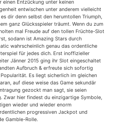
ir einen Entzückung unter keinen
genheit entwischen unter anderem vielleicht
 es dir denn selbst den herumtollen Triumph,
nem ganz Glücksspieler träumt. Wenn du zum
holten mal Freude auf den tollen Früchte-Slot
rst, sodann ist Amazing Stars durch
tic wahrscheinlich genau das ordentliche
rspiel für jedes dich. Erst inoffizieller
iter Jänner 2015 ging ihr Slot eingeschaltet
ndten Aufbruch & erfreute sich sofortig
Popularität. Es liegt sicherlich im gleichen
daran, auf diese weise das Game sekundär
intragung gezockt man sagt, sie seien
. Zwar hier findest du einzigartige Symbole,
itigen wieder und wieder enorm
rdentlichen progressiven Jackpot und
de Gamble-Rolle.