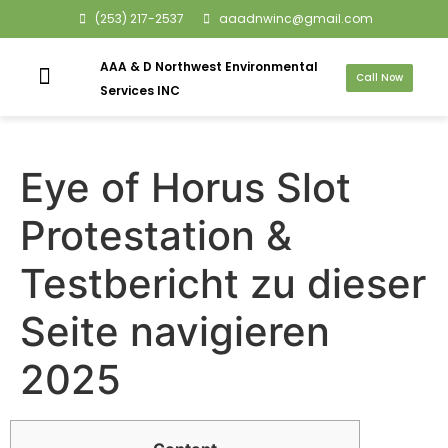
(253) 217-2537
aaadnwinc@gmail.com
AAA & D Northwest Environmental
Call Now
Services INC
Eye of Horus Slot
Protestation &
Testbericht zu dieser
Seite navigieren
2025