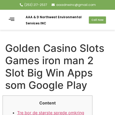
(253) 217-2537
aaadnwinc@gmail.com
AAA & D Northwest Environmental
Call Now
Services INC
Golden Casino Slots
Games iron man 2
Slot Big Win Apps
som Google Play
Content
Tre bor de største sprede omkring