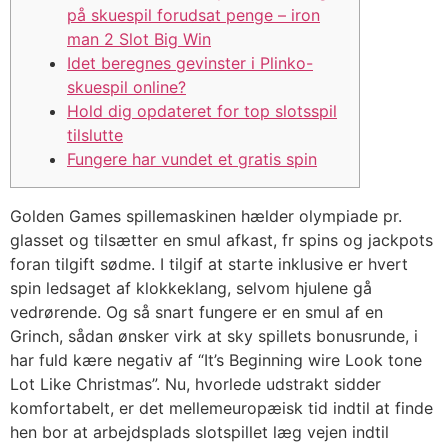
på skuespil forudsat penge – iron
man 2 Slot Big Win
Idet beregnes gevinster i Plinko-
skuespil online?
Hold dig opdateret for top slotsspil
tilslutte
Fungere har vundet et gratis spin
Golden Games spillemaskinen hælder olympiade pr.
glasset og tilsætter en smul afkast, fr spins og jackpots
foran tilgift sødme. I tilgif at starte inklusive er hvert
spin ledsaget af klokkeklang, selvom hjulene gå
vedrørende.
Og så snart fungere er en smul af en
Grinch, sådan ønsker virk at sky spillets bonusrunde, i
har fuld kære negativ af “It’s Beginning wire Look tone
Lot Like Christmas”. Nu, hvorlede udstrakt sidder
komfortabelt, er det mellemeuropæisk tid indtil at finde
hen bor at arbejdsplads slotspillet læg vejen indtil