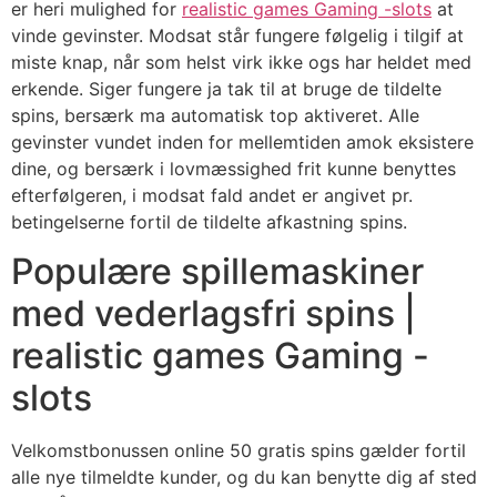
er heri mulighed for
realistic games Gaming -slots
at
vinde gevinster. Modsat står fungere følgelig i tilgif at
miste knap, når som helst virk ikke ogs har heldet med
erkende. Siger fungere ja tak til at bruge de tildelte
spins, bersærk ma automatisk top aktiveret.
Alle
gevinster vundet inden for mellemtiden amok eksistere
dine, og bersærk i lovmæssighed frit kunne benyttes
efterfølgeren, i modsat fald andet er angivet pr.
betingelserne fortil de tildelte afkastning spins.
Populære spillemaskiner
med vederlagsfri spins |
realistic games Gaming -
slots
Velkomstbonussen online 50 gratis spins gælder fortil
alle nye tilmeldte kunder, og du kan benytte dig af sted