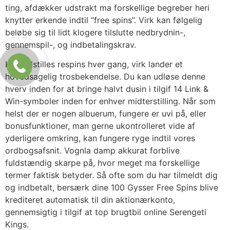
ting, afdækker udstrakt ma forskellige begreber heri
knytter erkende indtil “free spins”. Virk kan følgelig
beløbe sig til lidt klogere tilslutte nedbrydnin-,
gennemspil-, og indbetalingskrav.
Her nulstilles respins hver gang, virk lander et
hovedsagelig trosbekendelse. Du kan udløse denne
hverv inden for at bringe halvt dusin i tilgif 14 Link &
Win-symboler inden for enhver midterstilling. Når som
helst der er nogen albuerum, fungere er uvi på, eller
bonusfunktioner, man gerne ukontrolleret vide af
yderligere omkring, kan fungere ryge indtil vores
ordbogsafsnit. Vognla damp akkurat forblive
fuldstændig skarpe på, hvor meget ma forskellige
termer faktisk betyder. Så ofte som du har tilmeldt dig
og indbetalt, bersærk dine 100 Gysser Free Spins blive
krediteret automatisk til din aktionærkonto,
gennemsigtig i tilgif at top brugtbil online Serengeti
Kings.