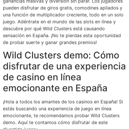
ganancias masivas y diversión sin parar. Los jugadores
pueden disfrutar de giros gratis, comodines apilados y
una función de multiplicador creciente, todo en un solo
juego. Adéntrate en el mundo de las slots en línea y
descubre por qué Wild Clusters está causando
sensación en España. ¡No te pierdas esta oportunidad
de probar suerte y ganar grandes premios!
Wild Clusters demo: Cómo
disfrutar de una experiencia
de casino en línea
emocionante en España
¡Hola a todos los amantes de los casinos en España! Si
estás buscando una experiencia de juego en línea
emocionante, te recomendamos probar Wild Clusters
demo. Aquí te contamos cómo disfrutar de este