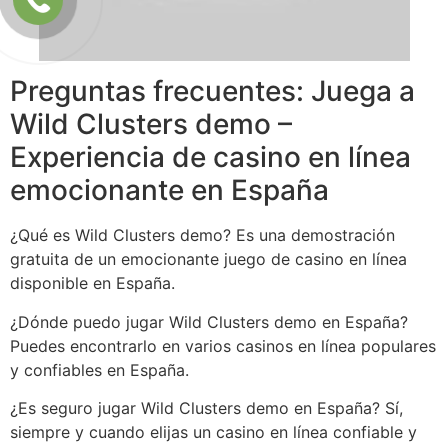
Preguntas frecuentes: Juega a
Wild Clusters demo –
Experiencia de casino en línea
emocionante en España
¿Qué es Wild Clusters demo? Es una demostración
gratuita de un emocionante juego de casino en línea
disponible en España.
¿Dónde puedo jugar Wild Clusters demo en España?
Puedes encontrarlo en varios casinos en línea populares
y confiables en España.
¿Es seguro jugar Wild Clusters demo en España? Sí,
siempre y cuando elijas un casino en línea confiable y