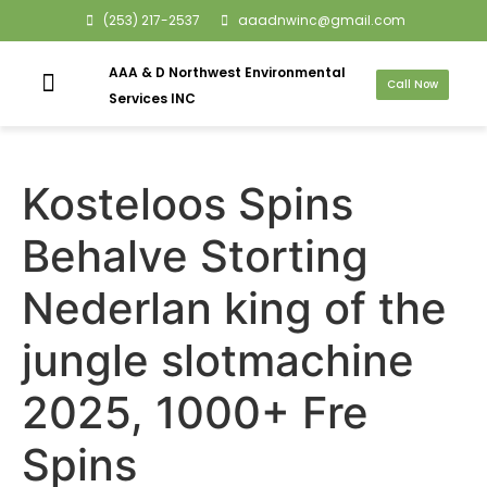
(253) 217-2537
aaadnwinc@gmail.com
AAA & D Northwest Environmental
Call Now
Services INC
Kosteloos Spins
Behalve Storting
Nederlan king of the
jungle slotmachine
2025, 1000+ Fre
Spins