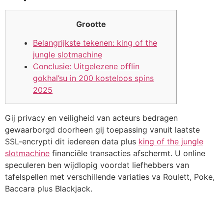
Grootte
Belangrijkste tekenen: king of the
jungle slotmachine
Conclusie: Uitgelezene offlin
gokhal’su in 200 kosteloos spins
2025
Gij privacy en veiligheid van acteurs bedragen
gewaarborgd doorheen gij toepassing vanuit laatste
SSL-encrypti dit iedereen data plus
king of the jungle
slotmachine
financiële transacties afschermt. U online
speculeren ben wijdlopig voordat liefhebbers van
tafelspellen met verschillende variaties va Roulett, Poke,
Baccara plus Blackjack.