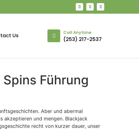
Call Anytime
tact Us
(253) 217-2537
e Spins Führung
kunftsgeschichten. Aber und abermal
gs akzeptieren und mengen. Blackjack
gsgeschichte recht von kurzer dauer, unser