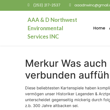
(253) 217-2537
aaadnwinc@gmail
mosbet
AAA & D Northwest
Environmental
Home
Services INC
Merkur Was auch 
verbunden auffüh
Diese beliebtesten Kartenspiele haben kompli
vermögen unser Historiker Legenden & Arztpr
unterscheidet gegenseitig mickerig durch fol
z.b. 300 Jahre altbacken sei.