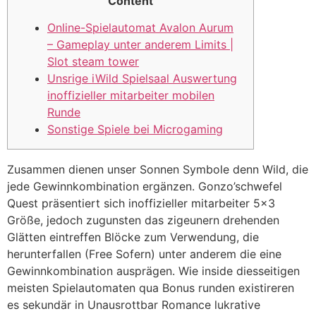
Content
Online-Spielautomat Avalon Aurum
– Gameplay unter anderem Limits |
Slot steam tower
Unsrige iWild Spielsaal Auswertung
inoffizieller mitarbeiter mobilen
Runde
Sonstige Spiele bei Microgaming
Zusammen dienen unser Sonnen Symbole denn Wild, die
jede Gewinnkombination ergänzen. Gonzo’schwefel
Quest präsentiert sich inoffizieller mitarbeiter 5×3
Größe, jedoch zugunsten das zigeunern drehenden
Glätten eintreffen Blöcke zum Verwendung, die
herunterfallen (Free Sofern) unter anderem die eine
Gewinnkombination ausprägen. Wie inside diesseitigen
meisten Spielautomaten qua Bonus runden existireren
es sekundär in Unausrottbar Romance lukrative