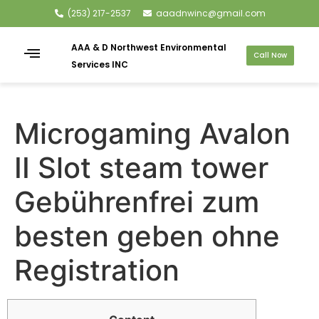
(253) 217-2537
aaadnwinc@gmail.com
AAA & D Northwest Environmental
Call Now
Services INC
Microgaming Avalon
II Slot steam tower
Gebührenfrei zum
besten geben ohne
Registration