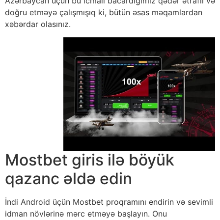
Azərbaycan üçün bu icmalı bacardığımız qədər ətraflı və
doğru etməyə çalışmışıq ki, bütün əsas məqamlardan
xəbərdar olasınız.
Mostbet giris ilə böyük
qazanc əldə edin
İndi Android üçün Mostbet proqramını endirin və sevimli
idman növlərinə mərc etməyə başlayın. Onu