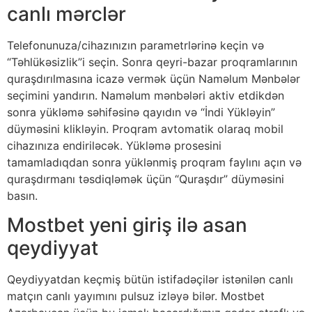
canlı mərclər
Telefonunuza/cihazınızın parametrlərinə keçin və
“Təhlükəsizlik”i seçin. Sonra qeyri-bazar proqramlarının
quraşdırılmasına icazə vermək üçün Naməlum Mənbələr
seçimini yandırın. Naməlum mənbələri aktiv etdikdən
sonra yükləmə səhifəsinə qayıdın və “İndi Yükləyin”
düyməsini klikləyin. Proqram avtomatik olaraq mobil
cihazınıza endiriləcək. Yükləmə prosesini
tamamladıqdan sonra yüklənmiş proqram faylını açın və
quraşdırmanı təsdiqləmək üçün “Quraşdır” düyməsini
basın.
Mostbet yeni giriş ilə asan
qeydiyyat
Qeydiyyatdan keçmiş bütün istifadəçilər istənilən canlı
matçın canlı yayımını pulsuz izləyə bilər. Mostbet