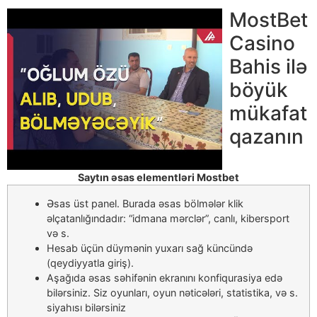
MostBet
Casino
Bahis ilə
böyük
mükafat
qazanın
Saytın əsas elementləri Mostbet
Əsas üst panel. Burada əsas bölmələr klik
əlçatanlığındadır: “idmana mərclər”, canlı, kibersport
və s.
Hesab üçün düymənin yuxarı sağ küncündə
(qeydiyyatla giriş).
Aşağıda əsas səhifənin ekranını konfiqurasiya edə
bilərsiniz. Siz oyunları, oyun nəticələri, statistika, və s.
siyahısı bilərsiniz