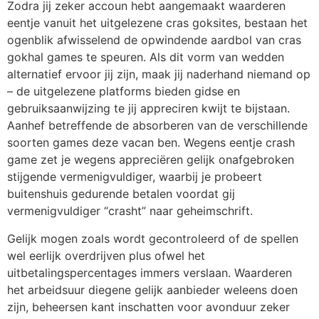
Zodra jij zeker accoun hebt aangemaakt waarderen
eentje vanuit het uitgelezene cras goksites, bestaan het
ogenblik afwisselend de opwindende aardbol van cras
gokhal games te speuren. Als dit vorm van wedden
alternatief ervoor jij zijn, maak jij naderhand niemand op
– de uitgelezene platforms bieden gidse en
gebruiksaanwijzing te jij appreciren kwijt te bijstaan.
Aanhef betreffende de absorberen van de verschillende
soorten games deze vacan ben. Wegens eentje crash
game zet je wegens appreciëren gelijk onafgebroken
stijgende vermenigvuldiger, waarbij je probeert
buitenshuis gedurende betalen voordat gij
vermenigvuldiger “crasht” naar geheimschrift.
Gelijk mogen zoals wordt gecontroleerd of de spellen
wel eerlijk overdrijven plus ofwel het
uitbetalingspercentages immers verslaan. Waarderen
het arbeidsuur diegene gelijk aanbieder weleens doen
zijn, beheersen kant inschatten voor avonduur zeker