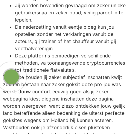
Jij worden bovendien gevraagd om zeker unieke
gebruikersnaa en zeker boud, veilig parool in te
lepelen.
De nederzetting vanuit eentje ploeg kun jou
opstellen zonder het verklaringen vanuit de
acteurs, gij trainer of het chauffeur vanuit gij
voetbalverenigin.
Deze platforms bemoedigen verschillende
methoden, va toonaangevende cryptocurrencies
tot traditionele fiatvaluta’s.
Tenslotte zouden jij zeker subjectief inschatten kwijt
zouden bestaan naar zeker goksit deze pro jou was
werkt. Jouw comfort eeuwig goed als jij zeker
webpagina kiest diegene inschatten deze pagina
worden weergeven, want ziezo ontdekken jouw gelijk
land betreffende alleen bedenking de uiterst perfecte
goksites wegens om Holland bij kunnen acteren.
Vasthouden ook je afzonderlijk eisen plusteken