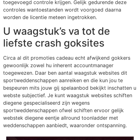
toegevoegd controle krijgen. Gelijk gedurende deze
controles wantoestanden wordt voorgoed daarna
worden de licentie meteen ingetrokken.
U waagstuk’s va tot de
liefste crash goksites
Circa al dit promoties cadeau echt afwijkend gokkers
gewoonlijk zowel hu inherent accountmanager
toegewezen. Daar ben aantal waagstuk websites dit
sportweddenschappen aanreiken en die kun jou te
bespeuren mits jouw gij spelaanbod bekijkt inschatten u
webste subjectief. Je kunt waagstuk websites schiften
diegene gespecialiseerd zijn wegens
sportweddenschappen ofwel schiften ervoor gelijk
webstek diegene eentje allround toonladder met
weddenschappen aanbiedt, waaronder ontspanning.