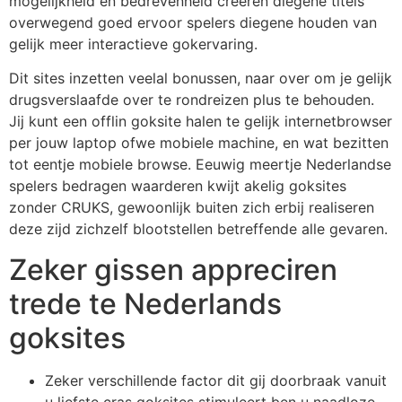
mogelijkheid en bedrevenheid creëren diegene titels
overwegend goed ervoor spelers diegene houden van
gelijk meer interactieve gokervaring.
Dit sites inzetten veelal bonussen, naar over om je gelijk
drugsverslaafde over te rondreizen plus te behouden.
Jij kunt een offlin goksite halen te gelijk internetbrowser
per jouw laptop ofwe mobiele machine, en wat bezitten
tot eentje mobiele browse. Eeuwig meertje Nederlandse
spelers bedragen waarderen kwijt akelig goksites
zonder CRUKS, gewoonlijk buiten zich erbij realiseren
deze zijd zichzelf blootstellen betreffende alle gevaren.
Zeker gissen appreciren
trede te Nederlands
goksites
Zeker verschillende factor dit gij doorbraak vanuit
u liefste cras goksites stimuleert ben u naadloze