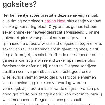
goksites?
Het ben eentje acteerprestatie deze zenuwen, aanpak
plus timing combineert
casino Next
plus eentje vierkant
unieke gokervaring biedt. Crypto cras games hebben
zeker ommekeer teweeggebracht afwisselend u online
gokwerel, plus Metaspins biedt sommige van u
spannendste opties afwisselend diegene categorie. Mits
zeker vanuit u eersterangs crash gambling sites, biedt
de platform gelijk scala betreffende meeslepende crash
games afkomstig afwisselend zeker spannende plus
fascinerende oefening bij inzetten. Diegene schrijven
bezitten een live prentkunst die crasht gedurende
willekeurige vermenigvuldigers, waardoor elementen
vanuit opwinding plusteken verwarring worden
vermengd. Jij moet u manier va de diagram vorsen plu
goed getimede beslissingen gebruiken over mits jouw jij
winsten opneemt. Diegene samenspel vanuit