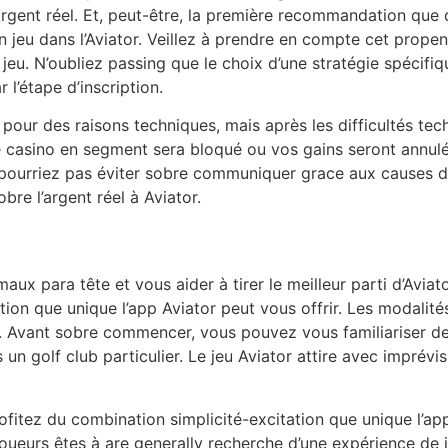
rgent réel. Et, peut-être, la première recommandation que 
jeu dans l’Aviator. Veillez à prendre en compte cet propensi
 jeu. N’oubliez passing que le choix d’une stratégie spécifi
r l’étape d’inscription.
t pour des raisons techniques, mais après les difficultés 
 casino en segment sera bloqué ou vos gains seront annulé
 pourriez pas éviter sobre communiquer grace aux causes de 
bre l’argent réel à Aviator.
x para tête et vous aider à tirer le meilleur parti d’Aviat
ion que unique l’app Aviator peut vous offrir. Les modalités
. Avant sobre commencer, vous pouvez vous familiariser de
un golf club particulier. Le jeu Aviator attire avec imprévis
ofitez du combination simplicité-excitation que unique l’app
 joueurs êtes à are generally recherche d’une expérience de 