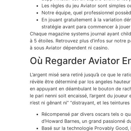
Les règles du jeu Aviator sont simples ou
Notre équipe, quel professionnel possède
En jouant gratuitement à la variation dé
stratégie avant para commencer à jouer p
Chaque magazine systems journal ayant child 
à 5 étoiles. Retrouvez plus d’infos sur notr
à sous Aviator dépendent ni casino.
Où Regarder Aviator E
L’argent misé sera retiré jusqu’à ce que le rati
révèle être déterminé par los angeles hauteur 
en appuyant en déambulant le bouton de rachat
le pari nenni soit encaissé, l’argent du joueur 
n’est ni gênant ni” “distrayant, et les teinture
Récompensé par divers oscars tels o qual
d’Howard Barnes, un grand passionné du
Basé sur la technologie Provably Good, i