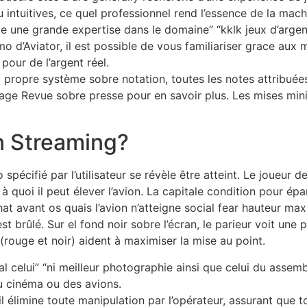
 intuitives, ce quel professionnel rend l’essence de la mach
 une grande expertise dans le domaine” “kklk jeux d’argent,
mo d’Aviator, il est possible de vous familiariser grace au
our de l’argent réel.
propre système sobre notation, toutes les notes attribuée
e page Revue sobre presse pour en savoir plus. Les mises mi
n Streaming?
o spécifié par l’utilisateur se révèle être atteint. Le joueur 
à quoi il peut élever l’avion. La capitale condition pour é
 avant os quais l’avion n’atteigne social fear hauteur maxi
est brûlé. Sur el fond noir sobre l’écran, le parieur voit une
s (rouge et noir) aident à maximiser la mise au point.
 celui” “ni meilleur photographie ainsi que celui du assemb
 cinéma ou des avions.
l élimine toute manipulation par l’opérateur, assurant que t