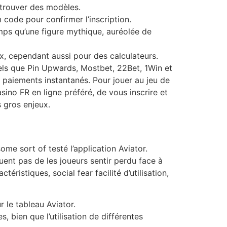
l trouver des modèles.
m code pour confirmer l’inscription.
mps qu’une figure mythique, auréolée de
x, cependant aussi pour des calculateurs.
tels que Pin Upwards, Mostbet, 22Bet, 1Win et
 paiements instantanés. Pour jouer au jeu de
ino FR en ligne préféré, de vous inscrire et
s gros enjeux.
me sort of testé l’application Aviator.
uent pas de les joueurs sentir perdu face à
ristiques, social fear facilité d’utilisation,
 le tableau Aviator.
, bien que l’utilisation de différentes