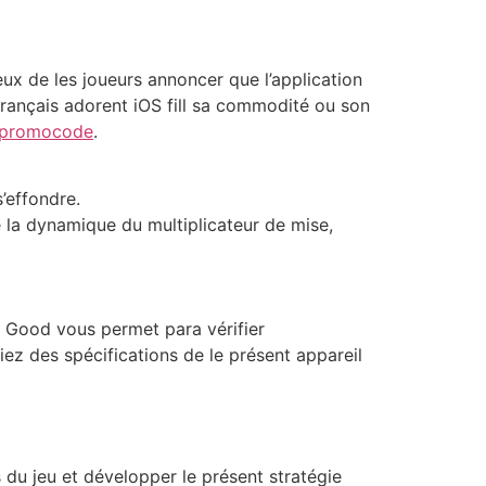
x de les joueurs annoncer que l’application
 français adorent iOS fill sa commodité ou son
 promocode
.
’effondre.
 la dynamique du multiplicateur de mise,
y Good vous permet para vérifier
ez des spécifications de le présent appareil
du jeu et développer le présent stratégie