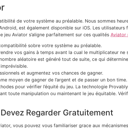
or
tibilité de votre système au préalable. Nous sommes heureu
d’Android, est également disponible sur iOS. Les utilisateurs
le jeu Aviator s’aligne parfaitement sur ces qualités
Aviator
compatibilité sobre votre système au préalable.
endre vos gains à temps avant la cual le multiplicateur ne s
nombre aléatoire est généré tout de suite, ce qui détermine
imprévisible.
ssionnels et augmentez vos chances de gagner.
omme moyen de gagner de l’argent et de passer un bon time.
odes pour vérifier l’équité du jeu. La technologie Provabl
t toute manipulation ou maintenant le jeu équitable. Vérifi
s Devez Regarder Gratuitement
viator, vous pouvez vous familiariser grace aux mécanismes 