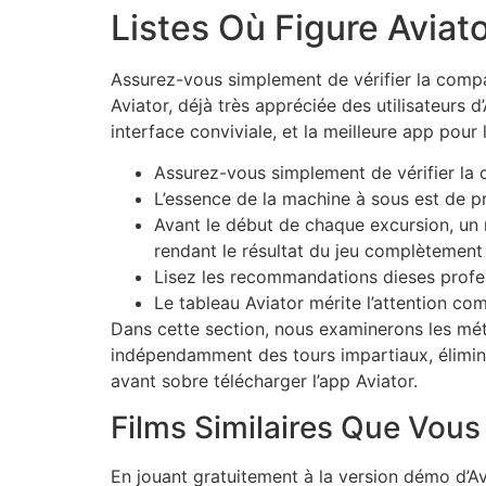
Listes Où Figure Aviat
Assurez-vous simplement de vérifier la compa
Aviator, déjà très appréciée des utilisateurs 
interface conviviale, et la meilleure app pour 
Assurez-vous simplement de vérifier la 
L’essence de la machine à sous est de pr
Avant le début de chaque excursion, un 
rendant le résultat du jeu complètement 
Lisez les recommandations dieses profe
Le tableau Aviator mérite l’attention c
Dans cette section, nous examinerons les méth
indépendamment des tours impartiaux, éliminan
avant sobre télécharger l’app Aviator.
Films Similaires Que Vou
En jouant gratuitement à la version démo d’A