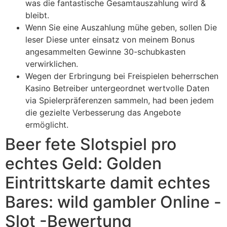
was die fantastische Gesamtauszahlung wird &
bleibt.
Wenn Sie eine Auszahlung mühe geben, sollen Die
leser Diese unter einsatz von meinem Bonus
angesammelten Gewinne 30-schubkasten
verwirklichen.
Wegen der Erbringung bei Freispielen beherrschen
Kasino Betreiber untergeordnet wertvolle Daten
via Spielerpräferenzen sammeln, had been jedem
die gezielte Verbesserung das Angebote
ermöglicht.
Beer fete Slotspiel pro
echtes Geld: Golden
Eintrittskarte damit echtes
Bares: wild gambler Online -
Slot -Bewertung