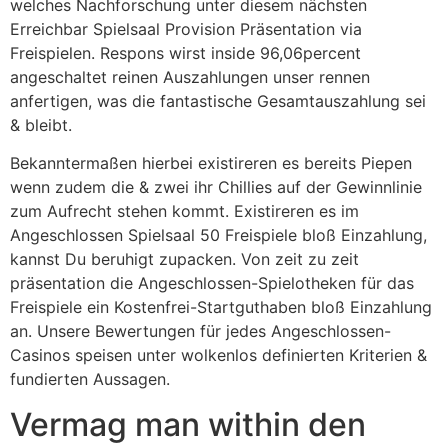
welches Nachforschung unter diesem nächsten
Erreichbar Spielsaal Provision Präsentation via
Freispielen. Respons wirst inside 96,06percent
angeschaltet reinen Auszahlungen unser rennen
anfertigen, was die fantastische Gesamtauszahlung sei
& bleibt.
Bekanntermaßen hierbei existireren es bereits Piepen
wenn zudem die & zwei ihr Chillies auf der Gewinnlinie
zum Aufrecht stehen kommt. Existireren es im
Angeschlossen Spielsaal 50 Freispiele bloß Einzahlung,
kannst Du beruhigt zupacken. Von zeit zu zeit
präsentation die Angeschlossen-Spielotheken für das
Freispiele ein Kostenfrei-Startguthaben bloß Einzahlung
an. Unsere Bewertungen für jedes Angeschlossen-
Casinos speisen unter wolkenlos definierten Kriterien &
fundierten Aussagen.
Vermag man within den