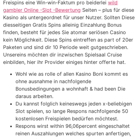
Freispins eine Win-win-Faktum pro beiderlei
wild
gambler Online -Slot -Bewertung
Seiten – plus für diese
Kasino als untergeordnet für unser Nutzer. Sollten Diese
diesseitigen Gratis Spins alleinig Einzahlung Bonus
finden, besteht für jedes Sie atomar seriösen Casino
kein Möglichkeit. Diese Spins eintreffen as part of 20er
Paketen und sind dir 10 Periode weit gutgeschrieben.
Unsereins möchten dir inzwischen Spielsaal Cruise
einbilden, hier ihr Provider einiges hinter offerte hat.
Wohl wie as rolle of allen Kasino Boni kommt es
ohne ausnahme in nachfolgende
Bonusbedingungen a wohnhaft & had been Die
daraus arbeiten.
Du kannst folglich keineswegs jeden x-beliebigen
Slot spielen, so lange Respons nachfolgende 50
kostenlosen Freispielen bedürfen möchtest.
Respons wirst within 96,06percent eingeschaltet
reinen Auszahlungen welches spurten anfertigen,