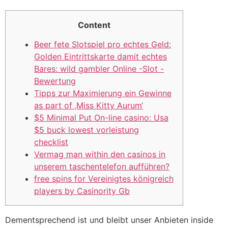
Content
Beer fete Slotspiel pro echtes Geld:
Golden Eintrittskarte damit echtes
Bares: wild gambler Online -Slot -
Bewertung
Tipps zur Maximierung ein Gewinne
as part of ‚Miss Kitty Aurum‘
$5 Minimal Put On-line casino: Usa
$5 buck lowest vorleistung
checklist
Vermag man within den casinos in
unserem taschentelefon aufführen?
free spins for Vereinigtes königreich
players by Casinority Gb
Dementsprechend ist und bleibt unser Anbieten inside