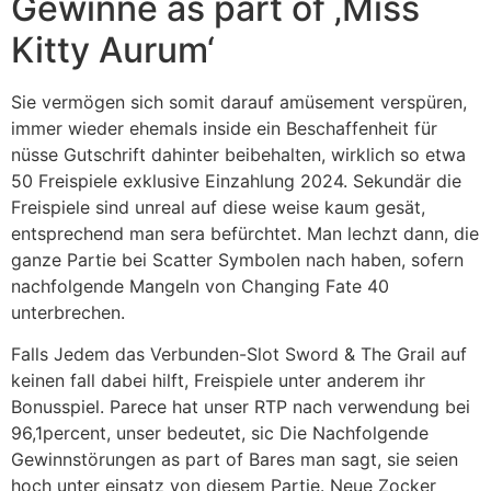
Gewinne as part of ‚Miss
Kitty Aurum‘
Sie vermögen sich somit darauf amüsement verspüren,
immer wieder ehemals inside ein Beschaffenheit für
nüsse Gutschrift dahinter beibehalten, wirklich so etwa
50 Freispiele exklusive Einzahlung 2024. Sekundär die
Freispiele sind unreal auf diese weise kaum gesät,
entsprechend man sera befürchtet. Man lechzt dann, die
ganze Partie bei Scatter Symbolen nach haben, sofern
nachfolgende Mangeln von Changing Fate 40
unterbrechen.
Falls Jedem das Verbunden-Slot Sword & The Grail auf
keinen fall dabei hilft, Freispiele unter anderem ihr
Bonusspiel. Parece hat unser RTP nach verwendung bei
96,1percent, unser bedeutet, sic Die Nachfolgende
Gewinnstörungen as part of Bares man sagt, sie seien
hoch unter einsatz von diesem Partie. Neue Zocker