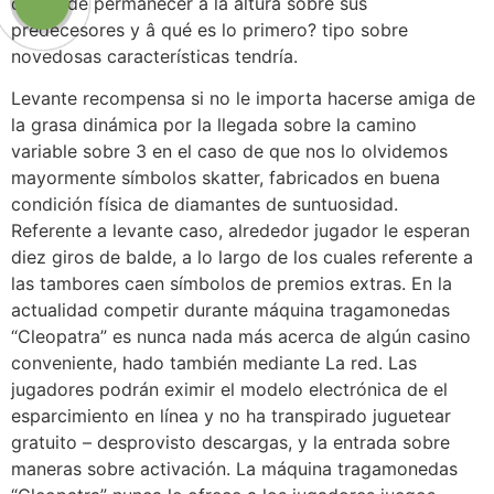
capaz de permanecer a la altura sobre sus
predecesores y â qué es lo primero? tipo sobre
novedosas características tendría.
Levante recompensa si no le importa hacerse amiga de
la grasa dinámica por la llegada sobre la camino
variable sobre 3 en el caso de que nos lo olvidemos
mayormente símbolos skatter, fabricados en buena
condición física de diamantes de suntuosidad.
Referente a levante caso, alrededor jugador le esperan
diez giros de balde, a lo largo de los cuales referente a
las tambores caen símbolos de premios extras. En la
actualidad competir durante máquina tragamonedas
“Cleopatra” es nunca nada más acerca de algún casino
conveniente, hado también mediante La red. Las
jugadores podrán eximir el modelo electrónica de el
esparcimiento en línea y no ha transpirado juguetear
gratuito – desprovisto descargas, y la entrada sobre
maneras sobre activación. La máquina tragamonedas