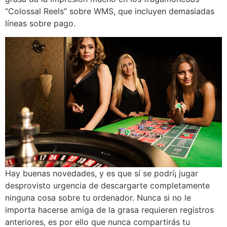
“Colossal Reels” sobre WMS, que incluyen demasiadas
líneas sobre pago.
Hay buenas novedades, y es que sí se podrí¡ jugar
desprovisto urgencia de descargarte completamente
ninguna cosa sobre tu ordenador. Nunca si no le
importa hacerse amiga de la grasa requieren registros
anteriores, es por ello que nunca compartirás tu