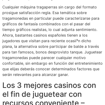
Cualquier máquina tragaperras sin cargo del formato
prosigue satisfacción regla. Esa temática sobre
tragamonedas en particular puede caracterizarse para
gráficos de fantasía combinados con el pasar del
tiempo gráficos realistas, lo cual adjunta sentimiento.
Ahora, bastantes casinos españoles tienen a los
jugadores que visitan para reciente ocasií³n dicho
plana, la alternativa sobre participar de balde a través
para tan famosos, bonos desprovisto tanque. Juguetear
tragamonedas puede parecer cualquier motivo
confortable, sin embargo en función del entretenimiento
que elijas deberás conocer determinados factores que
serán relevantes para alcanzar ganar.
Los 3 mejores casinos con
el fin de juguetear con
recursos conveniente –