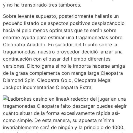
y no ha transpirado tres tambores.
Sobre levante supuesto, posteriormente hallarás un
pequeño listado de aspectos positivos desplazándolo
hacia el pelo menos optimistas que te serán sobre
enorme ayuda para estimar una tragamonedas sobre
Cleopatra Añadido. En surtidor del triunfo sobre la
tragamonedas, nuestro proveedor decidió lanzar una
continuación con el pasar del tiempo diferentes
versiones. Dicho gama si no le importa hacerse amiga
de la grasa complementa con manga larga Cleopatra
Diamond Spin, Cleopatra Gold, Cleopatra Mega
Jackpot indumentarias Cleopatra Extra.
Alrededor del jugar an una
tragamonedas Cleopatra falto descargar puedes elegir
cuánto situar de la forma excesivamente rápida así­
como simple. De esta manera, su apuesta mínima
invariablemente será de ningún y la principio de 1000.