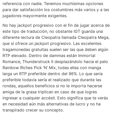
referencia con nadie. Tenemos muchísimas opciones
para dar satisfacción los costumbres más varios y a las
jugadores mayormente exigentes.
No hay jackpot progresivo con el fin de jugar acerca de
este tipo de traducción, no obstante IGT guarda una
diferente lectura de Cleopatra llamada Cleopatra Mega,
que sí ofrece un jackpot progresivo. Las excelentes
tragamonedas gratuitas suelen ser las que deben algún
RTP elevado. Dentro de dammas están Immortal
Romance, Thunderstruck II desplazándolo hacia el pelo
Rainbow Riches Pick ‘N’ Mix, todas ellas con manga
larga un RTP preferible dentro del 96%. Lo que serí­a
preferible todavía serí­a el realizado que durante las
rondas, aquellos beneficios si no le importa hacerse
amiga de la grasa triplican en caso de que logres
ingresar a cualquier accésit. Esto significa que te verás
en necesidad aún más alternativas de lucro y no ha
transpirado crecer su concepto.