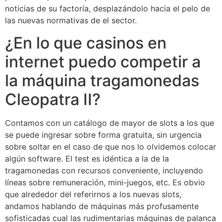
noticias de su factoría, desplazándolo hacia el pelo de
las nuevas normativas de el sector.
¿En lo que casinos en
internet puedo competir a
la máquina tragamonedas
Cleopatra II?
Contamos con un catálogo de mayor de slots a los que
se puede ingresar sobre forma gratuita, sin urgencia
sobre soltar en el caso de que nos lo olvidemos colocar
algún software. El test es idéntica a la de la
tragamonedas con recursos conveniente, incluyendo
líneas sobre remuneración, mini-juegos, etc. Es obvio
que alrededor del referirnos a los nuevas slots,
andamos hablando de máquinas más profusamente
sofisticadas cual las rudimentarias máquinas de palanca