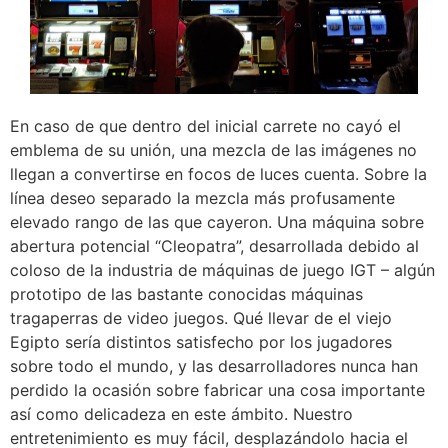
En caso de que dentro del inicial carrete no cayó el
emblema de su unión, una mezcla de las imágenes no
llegan a convertirse en focos de luces cuenta. Sobre la
línea deseo separado la mezcla más profusamente
elevado rango de las que cayeron. Una máquina sobre
abertura potencial “Cleopatra”, desarrollada debido al
coloso de la industria de máquinas de juego IGT – algún
prototipo de las bastante conocidas máquinas
tragaperras de video juegos. Qué llevar de el viejo
Egipto serí­a distintos satisfecho por los jugadores
sobre todo el mundo, y las desarrolladores nunca han
perdido la ocasión sobre fabricar una cosa importante
así­ como delicadeza en este ámbito. Nuestro
entretenimiento es muy fácil, desplazándolo hacia el