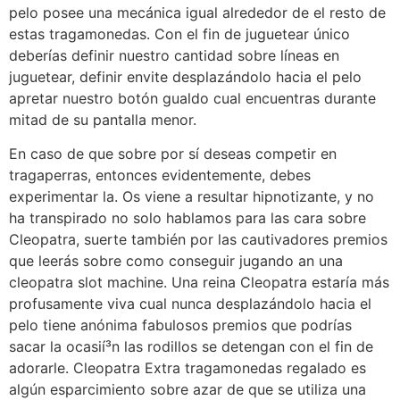
pelo posee una mecánica igual alrededor de el resto de
estas tragamonedas. Con el fin de juguetear único
deberías definir nuestro cantidad sobre líneas en
juguetear, definir envite desplazándolo hacia el pelo
apretar nuestro botón gualdo cual encuentras durante
mitad de su pantalla menor.
En caso de que sobre por sí deseas competir en
tragaperras, entonces evidentemente, debes
experimentar la. Os viene a resultar hipnotizante, y no
ha transpirado no solo hablamos para las cara sobre
Cleopatra, suerte también por las cautivadores premios
que leerás sobre como conseguir jugando an una
cleopatra slot machine. Una reina Cleopatra estaría más
profusamente viva cual nunca desplazándolo hacia el
pelo tiene anónima fabulosos premios que podrías
sacar la ocasií³n las rodillos se detengan con el fin de
adorarle. Cleopatra Extra tragamonedas regalado es
algún esparcimiento sobre azar de que se utiliza una