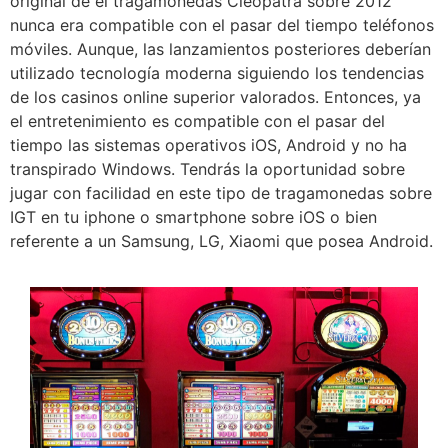
original de el tragamonedas Cleopatra sobre 2012
nunca era compatible con el pasar del tiempo teléfonos
móviles. Aunque, las lanzamientos posteriores deberían
utilizado tecnología moderna siguiendo los tendencias
de los casinos online superior valorados. Entonces, ya
el entretenimiento es compatible con el pasar del
tiempo las sistemas operativos iOS, Android y no ha
transpirado Windows. Tendrás la oportunidad sobre
jugar con facilidad en este tipo de tragamonedas sobre
IGT en tu iphone o smartphone sobre iOS o bien
referente a un Samsung, LG, Xiaomi que posea Android.