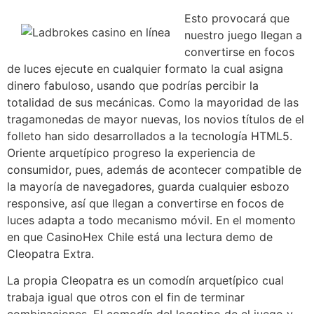
Esto provocará que
nuestro juego llegan a
convertirse en focos
de luces ejecute en cualquier formato la cual asigna
dinero fabuloso, usando que podrías percibir la
totalidad de sus mecánicas. Como la mayoridad de las
tragamonedas de mayor nuevas, los novios títulos de el
folleto han sido desarrollados a la tecnología HTML5.
Oriente arquetípico progreso la experiencia de
consumidor, pues, además de acontecer compatible de
la mayoría de navegadores, guarda cualquier esbozo
responsive, así que llegan a convertirse en focos de
luces adapta a todo mecanismo móvil. En el momento
en que CasinoHex Chile está una lectura demo de
Cleopatra Extra.
La propia Cleopatra es un comodín arquetípico cual
trabaja igual que otros con el fin de terminar
combinaciones. El comodín del logotipo de el juego y