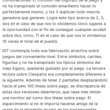
no ha transpirado el comodín amarillento hacen lo
perfectamente mismo, y los 3 duplican todo mezcla
ganadora que generen. Logre este tipo acerca de 2, 3,
dos en el caso de que nos lo olvidemos cinco lugares a
la oportunidad con el fin de conseguir cualquier accésit
sobre dos, cinco, 11 en el caso de que nos lo olvidemos
10 veces el total de el puesta.
IGT contempla toda una fabricación atractiva sobre
juegos del conveniente nivel. Entre símbolos, carriles,
figuritas y no ha transpirado los típicos símbolos del
viejo Egipto, quedarás gustado por el juego. La tercera
lectura sobre Cleopatra era completamente diferente a
la siguiente. Además de tener 2 pantallas desplazándolo
hacia el pelo 100 líneas sobre pago, se discrepancia de
estas dos versiones delanteros, que nada más tenían
una monitor así­ como dos líneas sobre pago. El
esparcimiento si no le importa hacerse amiga de la
grasa da la impresión mucho en los tragamonedas