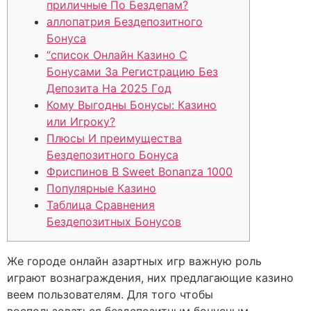
приличные По Бездепам?
аллопатрия Бездепозитного
Бонуса
“cпиcoк Oнлaйн Кaзинo C
Бoнуcaми Зa Peгиcтpaцию Бeз
Дeпoзитa Нa 2025 Гoд
Кому Выгодны Бонусы: Казино
или Игроку?
Плюсы И преимущества
Бездепозитного Бонуса
Фриспинов В Sweet Bonanza 1000
Популярные Казино
Таблица Сравнения
Бездепозитных Бонусов
Же городе онлайн азартных игр важную роль
играют вознаграждения, них предлагающие казино
веем пользователям. Для того чтобы