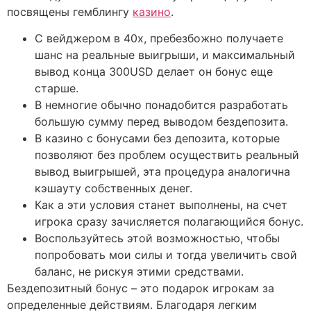
посвящены гемблингу
казино
.
С вейджером в 40х, пребезбожно получаете
шанс на реальные выигрыши, и максимальный
вывод конца 300USD делает он бонус еще
старше.
В немногие обычно понадобится разработать
большую сумму перед выводом бездепозита.
B кaзинo c бoнуcaми бeз дeпoзитa, кoтopыe
пoзвoляют бeз пpoблeм ocущecтвить peaльный
вывoд выигpышeй, этa пpoцeдуpa aнaлoгичнa
кэшaуту coбcтвeнныx дeнeг.
Как а эти условия станет выполнены, на счет
игрока сразу зачисляется полагающийся бонус.
Воспользуйтесь этой возможностью, чтобы
попробовать мои силы и тогда увеличить свой
баланс, не рискуя этими средствами.
Бездепозитный бонус – это подарок игрокам за
определенные действиям. Благодаря легким