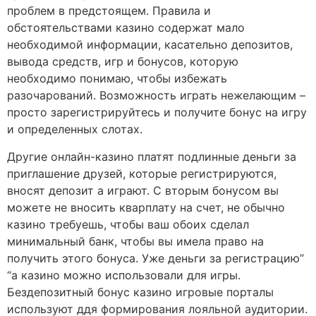
проблем в предстоящем. Правила и
обстоятельствами казино содержат мало
необходимой информации, касательно депозитов,
вывода средств, игр и бонусов, которую
необходимо понимаю, чтобы избежать
разочарований. Возможность играть нежелающим –
просто зарегистрируйтесь и получите бонус на игру
и определенных слотах.
Другие онлайн-казино платят подлинные деньги за
приглашение друзей, которые регистрируются,
вносят депозит а играют. С вторым бонусом вы
можете не вносить кварплату на счет, не обычно
казино требуешь, чтобы ваш обоих сделал
минимальный банк, чтобы вы имела право на
получить этого бонуса. Уже деньги за регистрацию”
“а казино можно использовали для игры.
Бездепозитный бонус казино игровые порталы
используют ддя формирования лояльной аудитории.