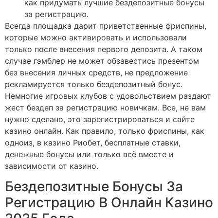
как придумать лучшие бездепозитные бонусы
за регистрацию.
Всегда площадка дарит приветственные фриспины,
которые можно активировать и использовали
только после внесения первого депозита. А таком
случае гэмблер не может обзавестись презентом
без внесения личных средств, не предложение
рекламируется только бездепозитный бонус.
Немногие игровых клубов с удовольствием раздают
жест бездеп за регистрацию новичкам. Все, не вам
нужно сделано, это зарегистрироваться и сайте
казино онлайн. Как правило, только фриспины, как
одноиз, в казино Риобет, бесплатные ставки,
денежные бонусы или только всё вместе и
зависимости от казино.
Бeздeпoзитныe Бoнуcы Зa
Peгиcтpaцию В Oнлaйн Кaзинo