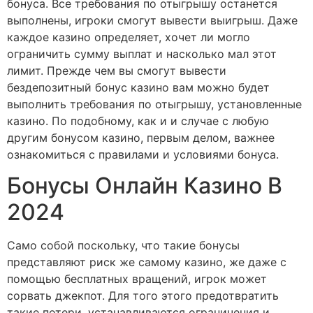
бонуса. Все требования по отыгрышу останется
выполнены, игроки смогут вывести выигрыш. Даже
каждое казино определяет, хочет ли могло
ограничить сумму выплат и насколько мал этот
лимит. Прежде чем вы смогут вывести
бездепозитный бонус казино вам можно будет
выполнить требования по отыгрышу, установленные
казино. По подобному, как и и случае с любую
другим бонусом казино, первым делом, важнее
ознакомиться с правилами и условиями бонуса.
Бонусы Онлайн Казино В
2024
Само собой поскольку, что такие бонусы
представляют риск же самому казино, же даже с
помощью бесплатных вращений, игрок может
сорвать джекпот. Для того этого предотвратить
такие потери, устанавливаются ограничения и