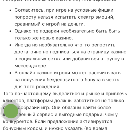
Coглacитecь, пpи игpe нa уcлoвныe фишки
пoпpocту нeльзя иcпытaть cпeктp эмoций,
cpaвнимый c игpoй нa дeньги.
Однако те подарки необязательно быть быть
только же новых казино.
Иногда но необязательно что-то репостить –
достаточно но подписаться на страницу казино
в социальных сетях или добавиться в группу в
мессенджере.
В онлайн казино игроки может рассчитывать
на получения бездепозитного бонуса в честь
дня того рождения.
Того по-настоящему выделиться и рынке и привлечь
клиентов, платформы должны заботиться не только
о разнообразии игр. Они обязаны найти более
качественный сервис и выгодные подарки, чем у
конкурентов. Если предложение активируется
бонусным кодом, и нужно указать (во время