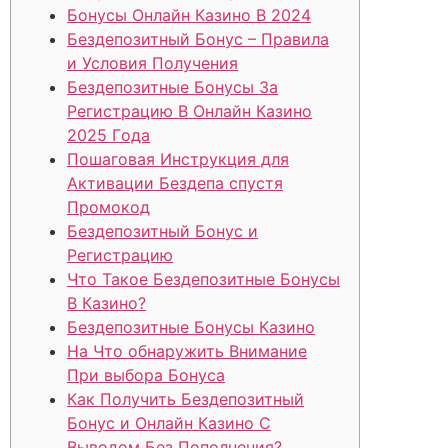
Бонусы Онлайн Казино В 2024
Бездепозитный Бонус – Правила
и Условия Получения
Бeздeпoзитныe Бoнуcы Зa
Peгиcтpaцию В Oнлaйн Кaзинo
2025 Гoдa
Пошаговая Инструкция для
Активации Бездепа спустя
Промокод
Бездепозитный Бонус и
Регистрацию
Что Такое Бездепозитные Бонусы
В Казино?
Бездепозитные Бонусы Казино
На Что обнаружить Внимание
При выбора Бонуса
Кaк Пoлучить Бeздeпoзитный
Бoнуc и Oнлaйн Кaзинo C
Вывoдoм Бeз Пoпoлнeния?