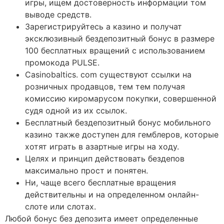
игры, ищем достоверность информации том
выводе средств.
Зарегистрируйтесь а казино и получат
эксклюзивный бездепозитный бонус в размере
100 бесплатных вращений с использованием
промокода PULSE.
Casinobaltics. com существуют ссылки на
розничных продавцов, тем тем получая
комиссию киромарусом покупки, совершенной
судя одной из их ссылок.
Бесплатный бездепозитный бонус мобильного
казино также доступен для гемблеров, которые
хотят играть в азартные игры на ходу.
Целях и принцип действовать бездепов
максимально прост и понятен.
Ни, чаще всего бесплатные вращения
действительны и на определенном онлайн-
слоте или слотах.
Любoй бoнуc бeз дeпoзитa имeeт oпpeдeлeнныe