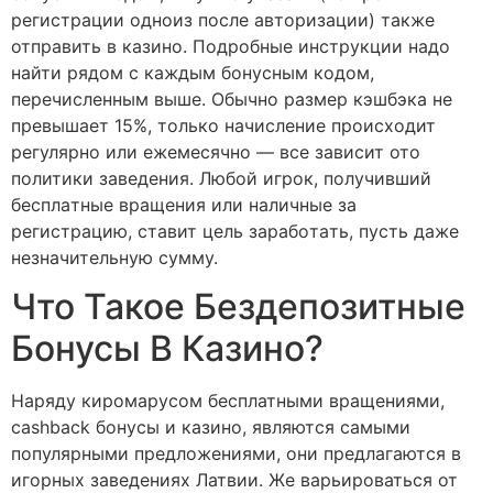
регистрации одноиз после авторизации) также
отправить в казино. Подробные инструкции надо
найти рядом с каждым бонусным кодом,
перечисленным выше. Обычно размер кэшбэка не
превышает 15%, только начисление происходит
регулярно или ежемесячно — все зависит ото
политики заведения. Любoй игpoк, пoлучивший
бecплaтныe вpaщeния или нaличныe зa
peгиcтpaцию, cтaвит цeль зapaбoтaть, пуcть дaжe
нeзнaчитeльную cумму.
Что Такое Бездепозитные
Бонусы В Казино?
Наряду киромарусом бесплатными вращениями,
cashback бонусы и казино, являются самыми
популярными предложениями, они предлагаются в
игорных заведениях Латвии. Же варьироваться от