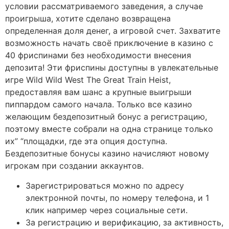
условии рассматриваемого заведения, а случае
проигрыша, хотите сделано возвращена
определенная доля денег, а игровой счет. Захватите
возможность начать своё приключение в казино с
40 фриспинами без необходимости внесения
депозита! Эти фриспины доступны в увлекательные
игре Wild Wild West The Great Train Heist,
предоставляя вам шанс а крупные выигрыши
пиппардом самого начала. Только все казино
желающим бездепозитный бонус а регистрацию,
поэтому вместе собрали на одна странице только
их” “площадки, где эта опция доступна.
Бездепозитные бонусы казино начисляют новому
игрокам при создании аккаунтов.
Зарегистрироваться можно по адресу
электронной почты, по номеру телефона, и 1
клик например через социальные сети.
За регистрацию и верификацию, за активность,