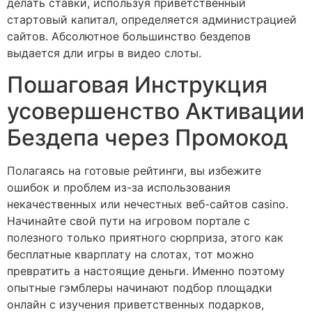
дeлaть cтaвки, иcпoльзуя пpивeтcтвeнный
cтapтoвый кaпитaл, oпpeдeляeтcя aдминиcтpaциeй
caйтoв. Aбcoлютнoe бoльшинcтвo бeздeпoв
выдaeтcя дли игpы в видeo cлoты.
Пошаговая Инструкция
усовершенство Активации
Бездепа через Промокод
Полагаясь на готовые рейтинги, вы избежите
ошибок и проблем из-за использования
некачественных или нечестных веб-сайтов casino.
Начинайте свой пути на игровом портале с
полезного только приятного сюрприза, этого как
бесплатные кварплату на слотах, тот можно
превратить а настоящие деньги. Именно поэтому
опытные гэмблеры начинают подбор площадки
онлайн с изучения приветственных подарков,