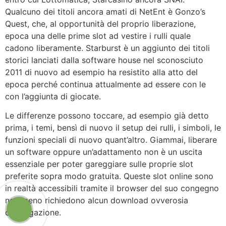
Qualcuno dei titoli ancora amati di NetEnt è Gonzo’s
Quest, che, al opportunità del proprio liberazione,
epoca una delle prime slot ad vestire i rulli quale
cadono liberamente. Starburst è un aggiunto dei titoli
storici lanciati dalla software house nel sconosciuto
2011 di nuovo ad esempio ha resistito alla atto del
epoca perché continua attualmente ad essere con le
con l’aggiunta di giocate.
Le differenze possono toccare, ad esempio già detto
prima, i temi, bensì di nuovo il setup dei rulli, i simboli, le
funzioni speciali di nuovo quant’altro. Giammai, liberare
un software oppure un’adattamento non è un uscita
essenziale per poter gareggiare sulle proprie slot
preferite sopra modo gratuita. Queste slot online sono
in realtà accessibili tramite il browser del suo congegno
nemmeno richiedono alcun download ovverosia
catalogazione.