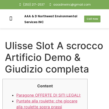
(253) 217-2537
aaadnwinc@gmail.com
AAA & D Northwest Environmental
Call Now
Services INC
Ulisse Slot A scrocco
Artificio Demo &
Giudizio completa
Content
Paragone OFFERTE DI SITI LEGALI:
Puntate alla roulette: che giocare
alla roulette sopra prassi