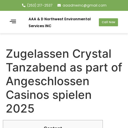
(253) 217-2537
aaadnwinc@gmail.com
AAA & D Northwest Environmental
Call Now
Services INC
Zugelassen Crystal
Tanzabend as part of
Angeschlossen
Casinos spielen
2025