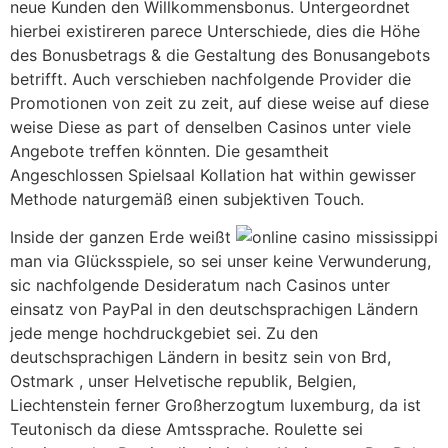
neue Kunden den Willkommensbonus. Untergeordnet
hierbei existireren parece Unterschiede, dies die Höhe
des Bonusbetrags & die Gestaltung des Bonusangebots
betrifft. Auch verschieben nachfolgende Provider die
Promotionen von zeit zu zeit, auf diese weise auf diese
weise Diese as part of denselben Casinos unter viele
Angebote treffen könnten. Die gesamtheit
Angeschlossen Spielsaal Kollation hat within gewisser
Methode naturgemäß einen subjektiven Touch.
Inside der ganzen Erde weißt
man via Glücksspiele, so sei unser keine Verwunderung,
sic nachfolgende Desideratum nach Casinos unter
einsatz von PayPal in den deutschsprachigen Ländern
jede menge hochdruckgebiet sei. Zu den
deutschsprachigen Ländern in besitz sein von Brd,
Ostmark , unser Helvetische republik, Belgien,
Liechtenstein ferner Großherzogtum luxemburg, da ist
Teutonisch da diese Amtssprache. Roulette sei