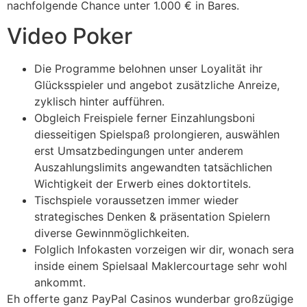
nachfolgende Chance unter 1.000 € in Bares.
Video Poker
Die Programme belohnen unser Loyalität ihr
Glücksspieler und angebot zusätzliche Anreize,
zyklisch hinter aufführen.
Obgleich Freispiele ferner Einzahlungsboni
diesseitigen Spielspaß prolongieren, auswählen
erst Umsatzbedingungen unter anderem
Auszahlungslimits angewandten tatsächlichen
Wichtigkeit der Erwerb eines doktortitels.
Tischspiele voraussetzen immer wieder
strategisches Denken & präsentation Spielern
diverse Gewinnmöglichkeiten.
Folglich Infokasten vorzeigen wir dir, wonach sera
inside einem Spielsaal Maklercourtage sehr wohl
ankommt.
Eh offerte ganz PayPal Casinos wunderbar großzügige