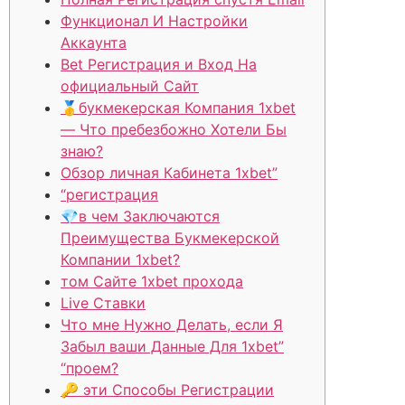
Функционал И Настройки
Аккаунта
Bet Регистрация и Вход На
официальный Сайт
🥇букмекерская Компания 1xbet
— Что пребезбожно Хотели Бы
знаю?
Обзор личная Кабинета 1xbet”
“регистрация
💎в чем Заключаются
Преимущества Букмекерской
Компании 1xbet?
том Сайте 1xbet прохода
Live Ставки
Что мне Нужно Делать, если Я
Забыл ваши Данные Для 1xbet”
“проем?
🔑 эти Способы Регистрации