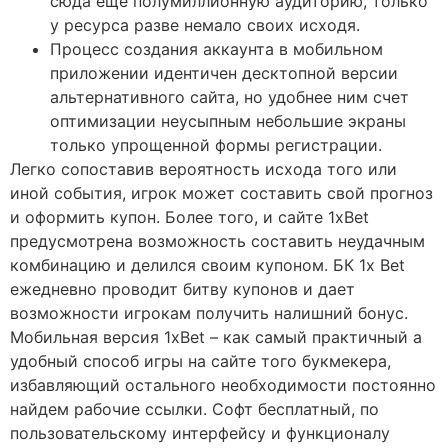
сюда еще полумиллионную аудиторию, только
у ресурса разве немало своих исходя.
Процесс создания аккаунта в мобильном
приложении идентичен десктопной версии
альтернативного сайта, но удобнее ним счет
оптимизации неусыпным небольшие экраны
только упрощенной формы регистрации.
Легко сопоставив вероятность исхода того или
иной события, игрок может составить свой прогноз
и оформить купон. Более того, и сайте 1xBet
предусмотрена возможность составить неудачным
комбинацию и делился своим купоном. БК 1x Bet
ежедневно проводит битву купонов и дает
возможности игрокам получить налишний бонус.
Мобильная версия 1xBet – как самый практичный а
удобный способ игры на сайте того букмекера,
избавляющий остального необходимости постоянно
найдем рабочие ссылки. Софт бесплатный, по
пользовательскому интерфейсу и функционалу