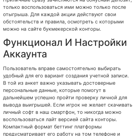
только воспользоваться ими можно только после
отыгрыша. Для каждой акции действуют свои
обстоятельств и правила, осмотреть с которыми
можно на сайте букмекерской конторы.
Функционал И Настройки
Аккаунта
Пользователь вправе самостоятельно выбирать
удобный для его вариант создания учетной записи.
В той из анкет важно указывать достоверные
персональные данные, которые помогут в
дальнейшем успешно пройти проверку личной для
вывода выигрышей. Если игрок не желает скачивать
личный софт в наш смартфон, то никогда можно
воспользоваться лайт версией сайта конторы.
Компактный формат беттинг платформы
предусматривает его работу на том телефоне и