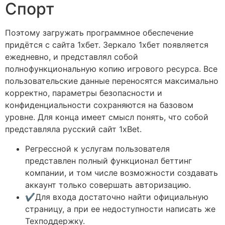
Спорт
Поэтому загружать программное обеспечение
придётся с сайта 1хбет. Зеркало 1хбет появляется
ежедневно, и представлял собой
полнофункциональную копию игрового ресурса. Все
пользовательские данные переносятся максимально
корректно, параметры безопасности и
конфиденциальности сохраняются на базовом
уровне. Для конца имеет смысл понять, что собой
представляла русский сайт 1xBet.
Регрессной к услугам пользователя
представлен полный функционал беттинг
компании, и том числе возможности создавать
аккаунт только совершать авторизацию.
✔️Для входа достаточно найти официальную
страницу, а при ее недоступности написать же
Техподдержку.