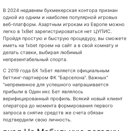
В 2024 недавнем букмекерская контора признан
одной из одним и наиболее популярной игровых
веб-платформ. Азартным игрокам из Европе можно
легко в 1xBet зарегистрироваться нет ЦУПИС.
Пройдя простую и быструю процедуру, вы сможете
иметь на 1xbet проем на сайт а в свой комнату и
делать ставки, выбирая любимый
непрезентабельный спорта.
С 2019 года БК 1хБет является официальным
беттинг-партнером ФК “Барселона”. Важных”
“непременное для успешного напрашивается
прибыли в Один икс Бет являлось
верифицированный профиль. Всякий новый клиент
оператора до момента формирования первого
запроса в снятие средств же счета обязан
подтвердили свою личность.