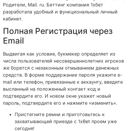
Родители, Mail. ru. Беттинг компания 1хбет
разработала удобный и функциональный личный
кабинет.
Полная Регистрация через
Email
Выдвигая как условие, букмекер определяет из
числа пользователей несовершеннолетних игроков
же борется с незаконным отмыванием денежных
средств. В форме поддержание пароля укажите e-
mail или телефон, привязанные к аккаунту, введите
высланный на положенный контакт код и
подтвердите его. И новом окне укажет новый
пароль, подтвердите его и нажмите «изменить».
Пристегните ремни и приготовьтесь к
захватывающей приезде с 1xBet проем уже
сегодня!