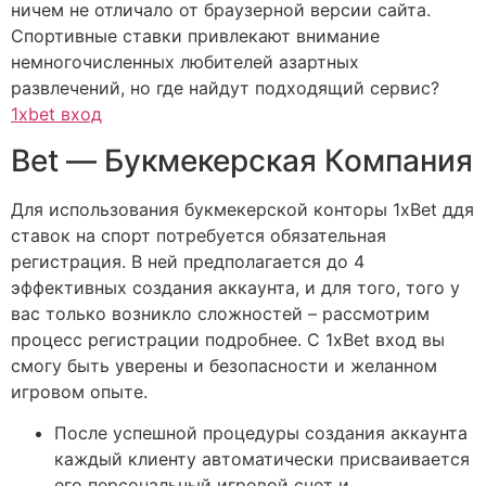
ничем не отличало от браузерной версии сайта.
Спортивные ставки привлекают внимание
немногочисленных любителей азартных
развлечений, но где найдут подходящий сервис?
1xbet вход
Bet — Букмекерская Компания
Для использования букмекерской конторы 1xBet ддя
ставок на спорт потребуется обязательная
регистрация. В ней предполагается до 4
эффективных создания аккаунта, и для того, того у
вас только возникло сложностей – рассмотрим
процесс регистрации подробнее. С 1xBet вход вы
смогу быть уверены и безопасности и желанном
игровом опыте.
После успешной процедуры создания аккаунта
каждый клиенту автоматически присваивается
его персональный игровой счет и