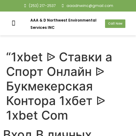
(253) 217-2537
aaadnwinc@gmail.com
AAA & D Northwest Environmental
Call Now
Services INC
“1xbet ᐉ Ставки а
Спорт Онлайн ᐉ
Букмекерская
Контора 1хбет ᐉ
1xbet Com
Вход В личных