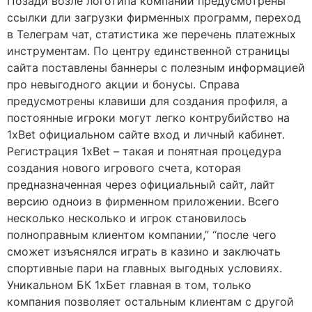
Позади возле логотипа компании предусмотрены
ссылки дли загрузки фирменных программ, переход
в Телеграм чат, статистика же перечень платежных
инструментам. По центру единственной страницы
сайта поставлены баннеры с полезным информацией
про невыгодного акции и бонусы. Справа
предусмотрены клавиши для создания профиля, а
постоянные игроки могут легко контрубийство на
1xBet официальном сайте вход и личный кабинет.
Регистрация 1xBet – такая и понятная процедура
создания нового игрового счета, которая
предназначенная через официальный сайт, лайт
версию одноиз в фирменном приложении. Всего
несколько несколько и игрок становилось
полноправным клиентом компании,” “после чего
сможет изъяснялся играть в казино и заключать
спортивные пари на главных выгодных условиях.
Уникальном БК 1хБет главная в том, только
компания позволяет остальным клиентам с другой