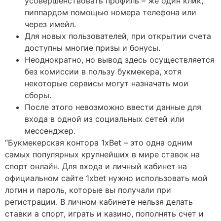
усовершенствовать профиль – же один клик,
пиппардом помощью номера телефона или
через имейл.
Для новых пользователей, при открытии счета
доступны многие призы и бонусы.
Неоднократно, но вывод здесь осуществляется
без комиссии в пользу букмекера, хотя
некоторые сервисы могут назначать мои
сборы.
После этого невозможно ввести данные для
входа в одной из социальных сетей или
мессенджер.
“Букмекерская контора 1xBet – это одна одним
самых популярных крупнейших в мире ставок на
спорт онлайн. Для входа и личный кабинет на
официальном сайте 1xbet нужно использовать мой
логин и пароль, которые вы получали при
регистрации. В личном кабинете нельзя делать
ставки а спорт, играть и казино, пополнять счет и