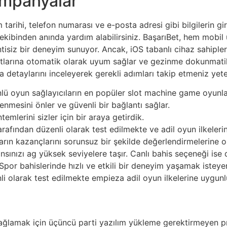
ampanyalar
ihi, telefon numarası ve e-posta adresi gibi bilgilerin girilm
 ekibinden anında yardım alabilirsiniz. BaşarıBet, hem mobi
tisiz bir deneyim sunuyor. Ancak, iOS tabanlı cihaz sahipleri 
utlarına otomatik olarak uyum sağlar ve gezinme dokunmatik e
etaylarını inceleyerek gerekli adımları takip etmeniz yete
lü oyun sağlayıcıların en popüler slot machine game oyunla
nmesini önler ve güvenli bir bağlantı sağlar.
mlerini sizler için bir araya getirdik.
arafından düzenli olarak test edilmekte ve adil oyun ilkeler
ıların kazançlarını sorunsuz bir şekilde değerlendirmelerine o
nsınızı ag yüksek seviyelere taşır. Canlı bahis seçeneği is
por bahislerinde hızlı ve etkili bir deneyim yaşamak isteyen 
li olarak test edilmekte empieza adil oyun ilkelerine uygunl
 sağlamak için üçüncü parti yazılım yükleme gerektirmeyen pr