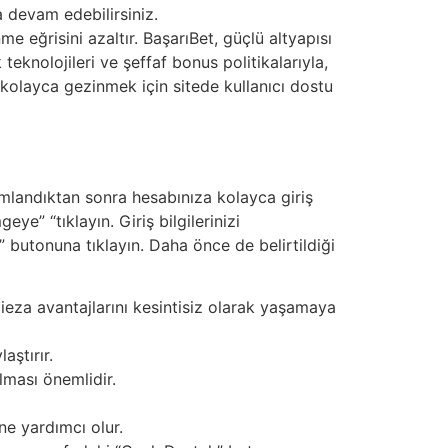
a devam edebilirsiniz.
e eğrisini azaltır. BaşarıBet, güçlü altyapısı
teknolojileri ve şeffaf bonus politikalarıyla,
kolayca gezinmek için sitede kullanıcı dostu
mlandıktan sonra hesabınıza kolayca giriş
ye” “tıklayın. Giriş bilgilerinizi
e” butonuna tıklayın. Daha önce de belirtildiği
eza avantajlarını kesintisiz olarak yaşamaya
aştırır.
lması önemlidir.
e yardımcı olur.