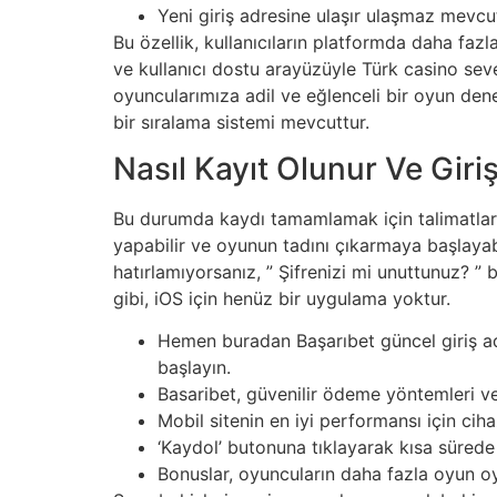
Yeni giriş adresine ulaşır ulaşmaz mevcu
Bu özellik, kullanıcıların platformda daha fazl
ve kullanıcı dostu arayüzüyle Türk casino sever
oyuncularımıza adil ve eğlenceli bir oyun den
bir sıralama sistemi mevcuttur.
Nasıl Kayıt Olunur Ve Giriş
Bu durumda kaydı tamamlamak için talimatları
yapabilir ve oyunun tadını çıkarmaya başlayabil
hatırlamıyorsanız, ” Şifrenizi mi unuttunuz? ” b
gibi, iOS için henüz bir uygulama yoktur.
Hemen buradan Başarıbet güncel giriş ad
başlayın.
Basaribet, güvenilir ödeme yöntemleri ve hı
Mobil sitenin en iyi performansı için cih
‘Kaydol’ butonuna tıklayarak kısa sürede 
Bonuslar, oyuncuların daha fazla oyun o