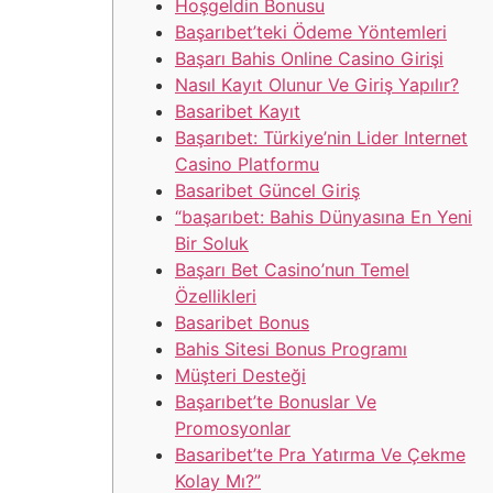
Hoşgeldin Bonusu
Başarıbet’teki Ödeme Yöntemleri
Başarı Bahis Online Casino Girişi
Nasıl Kayıt Olunur Ve Giriş Yapılır?
Basaribet Kayıt
Başarıbet: Türkiye’nin Lider Internet
Casino Platformu
Basaribet Güncel Giriş
“başarıbet: Bahis Dünyasına En Yeni
Bir Soluk
Başarı Bet Casino’nun Temel
Özellikleri
Basaribet Bonus
Bahis Sitesi Bonus Programı
Müşteri Desteği
Başarıbet’te Bonuslar Ve
Promosyonlar
Basaribet’te Pra Yatırma Ve Çekme
Kolay Mı?”