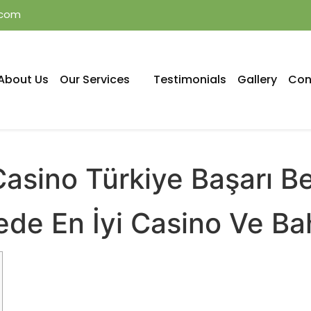
.com
About Us
Our Services
Testimonials
Gallery
Con
Casino Türkiye Başarı B
ede En İyi Casino Ve B