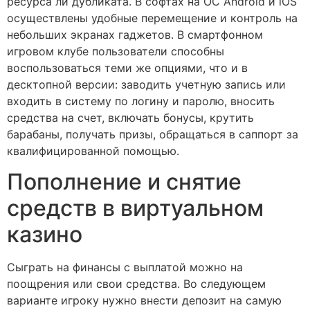
ресурса ли дубликата. В софтах на ОС Android и iOS
осуществлены удобные перемещение и контроль на
небольших экранах гаджетов. В смартфонном
игровом клубе пользователи способны
воспользоваться теми же опциями, что и в
десктопной версии: заводить учетную запись или
входить в систему по логину и паролю, вносить
средства на счет, включать бонусы, крутить
барабаны, получать призы, обращаться в саппорт за
квалифицированной помощью.
Пополнение и снятие
средств в виртуальном
казино
Сыграть на финансы с выплатой можно на
поощрения или свои средства. Во следующем
варианте игроку нужно внести депозит на самую