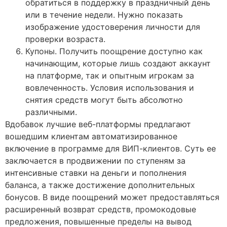
обратиться в поддержку в праздничный день
или в течение недели. Нужно показать
изображение удостоверения личности для
проверки возраста.
Купоны. Получить поощрение доступно как
начинающим, которые лишь создают аккаунт
на платформе, так и опытным игрокам за
вовлеченность. Условия использования и
снятия средств могут быть абсолютно
различными.
Вдобавок лучшие веб-платформы предлагают
вошедшим клиентам автоматизированное
включение в программе для ВИП-клиентов. Суть ее
заключается в продвижении по ступеням за
интенсивные ставки на деньги и пополнения
баланса, а также достижение дополнительных
бонусов. В виде поощрений может предоставляться
расширенный возврат средств, промокодовые
предложения, повышенные пределы на вывод