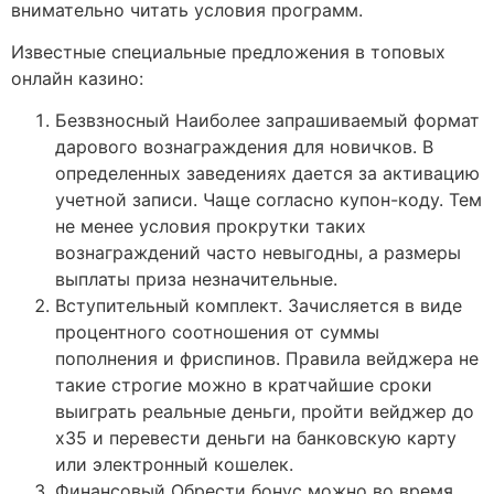
внимательно читать условия программ.
Известные специальные предложения в топовых
онлайн казино:
Безвзносный Наиболее запрашиваемый формат
дарового вознаграждения для новичков. В
определенных заведениях дается за активацию
учетной записи. Чаще согласно купон-коду. Тем
не менее условия прокрутки таких
вознаграждений часто невыгодны, а размеры
выплаты приза незначительные.
Вступительный комплект. Зачисляется в виде
процентного соотношения от суммы
пополнения и фриспинов. Правила вейджера не
такие строгие можно в кратчайшие сроки
выиграть реальные деньги, пройти вейджер до
х35 и перевести деньги на банковскую карту
или электронный кошелек.
Финансовый Обрести бонус можно во время