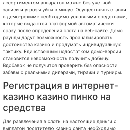
ассортиментом аппаратов можно без учетной
записи и угрозы уйти в минус. Осуществлять ставки
в демо-режиме необходимо условными средствами,
которые выдаются платформой автоматически
сразу после определения слота на веб-сайте. Демо
раунды дадут возможность проанализировать
достоинства казино и продумать индивидуальную
тактику. Единственным недостатком демо-версии
становится невозможность получить добычу.
Вдобавок не получится проверить без опасности
забавы с реальными дилерами, тиражи и турниры.
Регистрация в интернет-
казино казино пинко на
средства
Для развлечения в слоты на настоящие деньги с
выплатой посетителю казино сайта необходимо