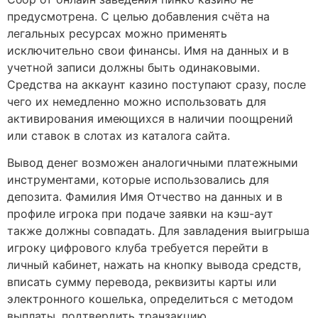
предусмотрена. С целью добавления счёта на
легальных ресурсах можно применять
исключительно свои финансы. Имя на данных и в
учетной записи должны быть одинаковыми.
Средства на аккаунт казино поступают сразу, после
чего их немедленно можно использовать для
активирования имеющихся в наличии поощрений
или ставок в слотах из каталога сайта.
Вывод денег возможен аналогичными платежными
инструментами, которые использовались для
депозита. Фамилия Имя Отчество на данных и в
профиле игрока при подаче заявки на кэш-аут
также должны совпадать. Для завладения выигрыша
игроку цифрового клуба требуется перейти в
личный кабинет, нажать на кнопку вывода средств,
вписать сумму перевода, реквизиты карты или
электронного кошелька, определиться с методом
выплаты, подтвердить транзакцию.