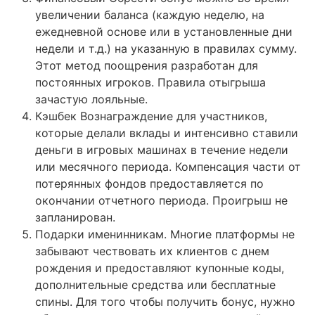
увеличении баланса (каждую неделю, на
ежедневной основе или в установленные дни
недели и т.д.) на указанную в правилах сумму.
Этот метод поощрения разработан для
постоянных игроков. Правила отыгрыша
зачастую лояльные.
Кэшбек Вознаграждение для участников,
которые делали вклады и интенсивно ставили
деньги в игровых машинах в течение недели
или месячного периода. Компенсация части от
потерянных фондов предоставляется по
окончании отчетного периода. Проигрыш не
запланирован.
Подарки именинникам. Многие платформы не
забывают чествовать их клиентов с днем
рождения и предоставляют купонные коды,
дополнительные средства или бесплатные
спины. Для того чтобы получить бонус, нужно