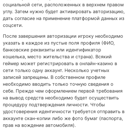
социальной сети, расположенных в верхнем правом
углу. Затем нужно будет активировать авторизацию,
дать согласие на применение платформой данных из
соцсети.
После завершения авторизации игроку необходимо
указать в каждое из пустые поля профиля (ФИО,
банковские реквизиты или идентификатор
кошелька, место жительства и страна). Всякий
геймер может регистрировать в онлайн-казино в
сети только одну аккаунт. Несколько учетных
записей запрещены. В собственном профиле
необходимо вводить только точную сведения о
себе. Прежде чем оформлением первой требования
на вывод средств необходимо будет осуществить
процедуру подтверждения личности. Чтобы
удостоверения идентичности требуется отправить в
аккаунте скан-копии либо же фото бумаг (паспорта,
прав на вождение автомобиля).