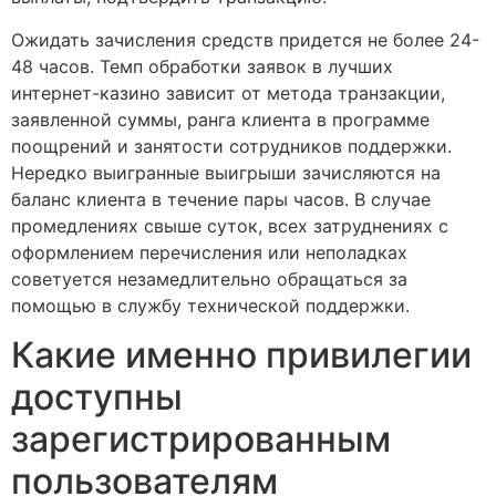
Ожидать зачисления средств придется не более 24-
48 часов. Темп обработки заявок в лучших
интернет-казино зависит от метода транзакции,
заявленной суммы, ранга клиента в программе
поощрений и занятости сотрудников поддержки.
Нередко выигранные выигрыши зачисляются на
баланс клиента в течение пары часов. В случае
промедлениях свыше суток, всех затруднениях с
оформлением перечисления или неполадках
советуется незамедлительно обращаться за
помощью в службу технической поддержки.
Какие именно привилегии
доступны
зарегистрированным
пользователям