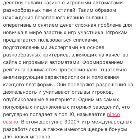
десятки онлайн казино с игровыми автоматами
разнообразных тем и стилей. Таким образом
нахождение безопасного казино онлайн с
оперативным снятием денег сложная проблема для
новичка в мире азартных игр участника. Игрокам
предлагается пользоваться списками,
подготовленными экспертами на основе
разнообразных критериев, влияющих на качество
сайта с игровыми автоматами. Формированием
рейтинга занимаются профессионалы, тщательно
анализирующие характеристики и положения
каждого платформы. Они проверяют разрешения на
деятельность и учитывают отзывы игроков,
опубликованные в интернете. Одним из самых
популярных лицензионных игорных заведений, что
регулярно попадает в топ 10, называется
pinco
casino
. В этом доступно 3000+ игр международных
разработчиков, а также имеются щедрые бонусы
для новых игроков.