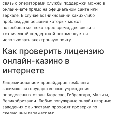
связь с операторами службы поддержки можно в
онлайн-чате прямо на официальном сайте или
зеркале. В случае возникновении каких-либо
проблем, для решения которых может
потребоваться некоторое время, для связи с
технической поддержкой рекомендуется
использовать электронную почту.
Как проверить лицензию
онлайн-казино в
интернете
Лицензированием провайдеров гемблинга
занимаются государственные учреждения
определённых стран: Кюрасао, Гибралтара, Мальты,
Великобритании. Любые популярные онлайн игорные
заведения с выплатами проходят проверку по
следующим параметрам: