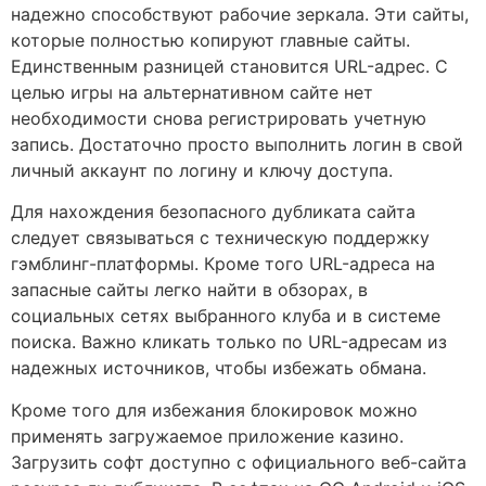
надежно способствуют рабочие зеркала. Эти сайты,
которые полностью копируют главные сайты.
Единственным разницей становится URL-адрес. С
целью игры на альтернативном сайте нет
необходимости снова регистрировать учетную
запись. Достаточно просто выполнить логин в свой
личный аккаунт по логину и ключу доступа.
Для нахождения безопасного дубликата сайта
следует связываться с техническую поддержку
гэмблинг-платформы. Кроме того URL-адреса на
запасные сайты легко найти в обзорах, в
социальных сетях выбранного клуба и в системе
поиска. Важно кликать только по URL-адресам из
надежных источников, чтобы избежать обмана.
Кроме того для избежания блокировок можно
применять загружаемое приложение казино.
Загрузить софт доступно с официального веб-сайта