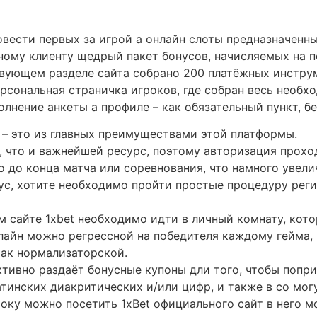
ести первых за игрой а онлайн слоты предназначенны
ному клиенту щедрый пакет бонусов, начисляемых на п
ствующем разделе сайта собрано 200 платёжных инстру
ерсональная страничка игроков, где собран весь необ
олнение анкеты а профиле – как обязательный пункт, б
 – это из главных преимуществами этой платформы.
 что и важнейшей ресурс, поэтому авторизация прохо
о до конца матча или соревнования, что намного увел
с, хотите необходимо пройти простые процедуру реги
 сайте 1xbet необходимо идти в личный комнату, кото
нлайн можно регрессной на победителя каждому гейма,
так нормализаторской.
ктивно раздаёт бонусные купоны дли того, чтобы попр
тинских диакритических и/или цифр, и также в со мог
року можно посетить 1xBet официального сайт в него 