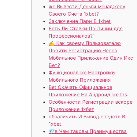
же Вывести Деньги менаджеру
Своего Счета 1xbet?
Заключение Пари В 1xbet
Есть Ли Ставки По Линии ддя
Профессионалов?”
✍️ Как своему Пользователю
Пройти Регистрацию Через
Мобильное Приложение Один Икс
Бет?
Функционал же Настройки
Мобильного Приложения
Bet Скачать Официальное
Приложение На Андроид же Ios
Особенности Регистрации вскоре
Приложение 1хбет
обналичить И Вывод средств В
1xbet
💎в Чем таковы Преимущества