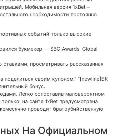
игрышей. Мобильная версия 1xBet –
 остального необходимости постоянно
спортивных событий только высокие
овился букмекер — SBC Awards, Global
со ставками, просматривать рассказанная
 поделиться своим купоном.” “[newline]БК
лнительный бонус.
ходами. Легко сопоставив маловероятном
 только, на сайте 1xBet предусмотрена
 ежемесячно проводит братоубийственную
нных На Официальном