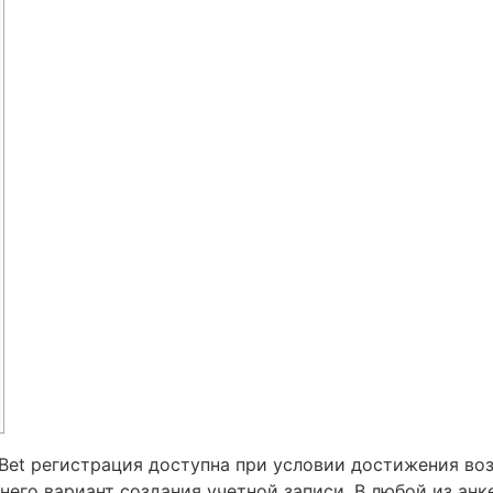
xBet регистрация доступна при условии достижения во
него вариант создания учетной записи. В любой из ан