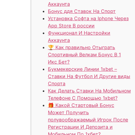
Аккаунта
Бонус ддя Ставок На Спорт
Установка Софта на Iphone Через
App Store В россии
Функционал И Настройки
Аккаунта
🏆 Как правильно Отыграть
Спортивный Велкам Бонус В 1
Икс Бет?
Букмекерские Линии 1xbet –
Ставки На Футбол И Другие виды
Спорта
Как Делать Ставки На Мобильном
Телефоне С Помощью 1xbet?
🎁 Какой Стартовый Бонус
Может Получить
полувоображаемый Игрок После
Регистрации И Депозита и
Мобильном По 1хбет?