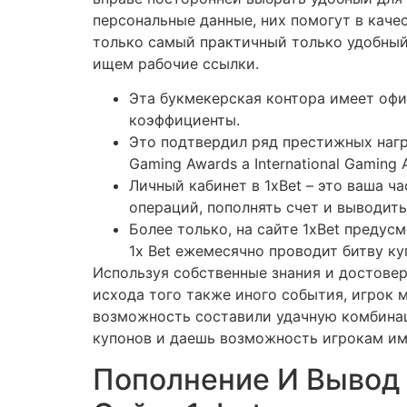
персональные данные, них помогут в каче
только самый практичный только удобный
ищем рабочие ссылки.
Эта букмекерская контора имеет оф
коэффициенты.
Это подтвердил ряд престижных нагр
Gaming Awards а International Gaming 
Личный кабинет в 1xBet – это ваша ч
операций, пополнять счет и выводит
Более только, на сайте 1xBet предус
1x Bet ежемесячно проводит битву к
Используя собственные знания и достове
исхода того также иного события, игрок м
возможность составили удачную комбинаци
купонов и даешь возможность игрокам им
Пополнение И Вывод