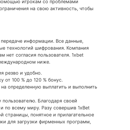
 помощью игрокам со проблемами
 ограничения на свою активность, чтобы
 передаче информации. Все данные,
ые технологий шифрования. Компания
 нет согласия пользователя. 1xbet
 международном ниже.
я резво и удобно.
 от 100 % до 120 % бонус.
 на определенную выплатить и выполнить
у пользователю. Благодаря своей
и по всему миру. Разу совершив 1xBet
й страницы, понятное и прилагательное
лки для загрузки фирменных программ,