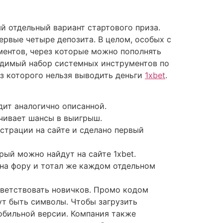
й отдельный вариант стартового приза.
ервые четыре депозита. В целом, особых с
ментов, через которые можно пополнять
ходимый набор системных инструментов по
ез которого нельзя выводить деньги
1xbet
.
дит аналогично описанной.
ичивает шансы в выигрыш.
страции на сайте и сделано первый
рый можно найдут на сайте 1xbet.
 на фору и тотал же каждом отдельном
иветствовать новичков. Промо кодом
ут быть символы. Чтобы загрузить
мобильной версии. Компания также