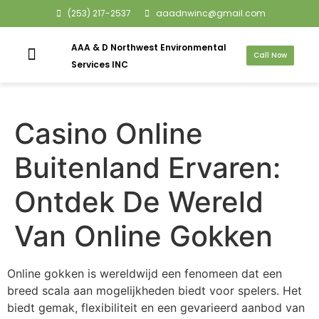
(253) 217-2537
aaadnwinc@gmail.com
AAA & D Northwest Environmental
Call Now
Services INC
Casino Online
Buitenland Ervaren:
Ontdek De Wereld
Van Online Gokken
Online gokken is wereldwijd een fenomeen dat een
breed scala aan mogelijkheden biedt voor spelers. Het
biedt gemak, flexibiliteit en een gevarieerd aanbod van