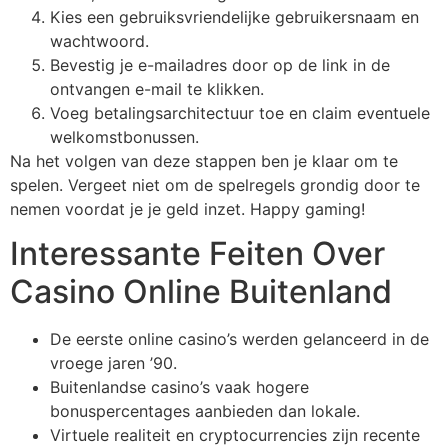
Kies een gebruiksvriendelijke gebruikersnaam en
wachtwoord.
Bevestig je e-mailadres door op de link in de
ontvangen e-mail te klikken.
Voeg betalingsarchitectuur toe en claim eventuele
welkomstbonussen.
Na het volgen van deze stappen ben je klaar om te
spelen. Vergeet niet om de spelregels grondig door te
nemen voordat je je geld inzet. Happy gaming!
Interessante Feiten Over
Casino Online Buitenland
De eerste online casino’s werden gelanceerd in de
vroege jaren ’90.
Buitenlandse casino’s vaak hogere
bonuspercentages aanbieden dan lokale.
Virtuele realiteit en cryptocurrencies zijn recente