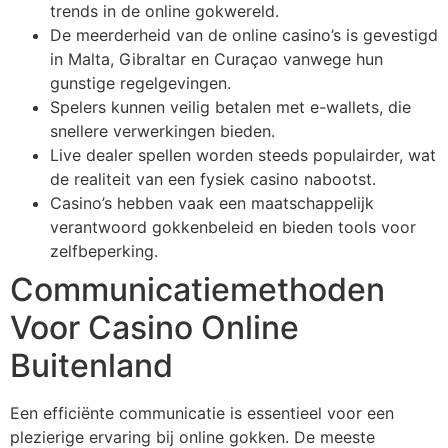
trends in de online gokwereld.
De meerderheid van de online casino’s is gevestigd
in Malta, Gibraltar en Curaçao vanwege hun
gunstige regelgevingen.
Spelers kunnen veilig betalen met e-wallets, die
snellere verwerkingen bieden.
Live dealer spellen worden steeds populairder, wat
de realiteit van een fysiek casino nabootst.
Casino’s hebben vaak een maatschappelijk
verantwoord gokkenbeleid en bieden tools voor
zelfbeperking.
Communicatiemethoden
Voor Casino Online
Buitenland
Een efficiënte communicatie is essentieel voor een
plezierige ervaring bij online gokken. De meeste