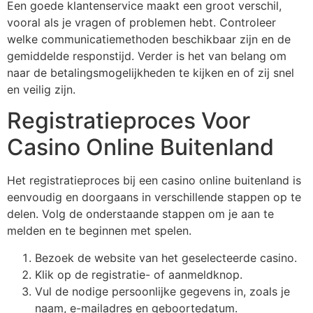
Een goede klantenservice maakt een groot verschil,
vooral als je vragen of problemen hebt. Controleer
welke communicatiemethoden beschikbaar zijn en de
gemiddelde responstijd. Verder is het van belang om
naar de betalingsmogelijkheden te kijken en of zij snel
en veilig zijn.
Registratieproces Voor
Casino Online Buitenland
Het registratieproces bij een casino online buitenland is
eenvoudig en doorgaans in verschillende stappen op te
delen. Volg de onderstaande stappen om je aan te
melden en te beginnen met spelen.
Bezoek de website van het geselecteerde casino.
Klik op de registratie- of aanmeldknop.
Vul de nodige persoonlijke gegevens in, zoals je
naam, e-mailadres en geboortedatum.