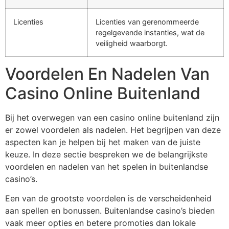
Licenties
Licenties van gerenommeerde
regelgevende instanties, wat de
veiligheid waarborgt.
Voordelen En Nadelen Van
Casino Online Buitenland
Bij het overwegen van een casino online buitenland zijn
er zowel voordelen als nadelen. Het begrijpen van deze
aspecten kan je helpen bij het maken van de juiste
keuze. In deze sectie bespreken we de belangrijkste
voordelen en nadelen van het spelen in buitenlandse
casino’s.
Een van de grootste voordelen is de verscheidenheid
aan spellen en bonussen. Buitenlandse casino’s bieden
vaak meer opties en betere promoties dan lokale