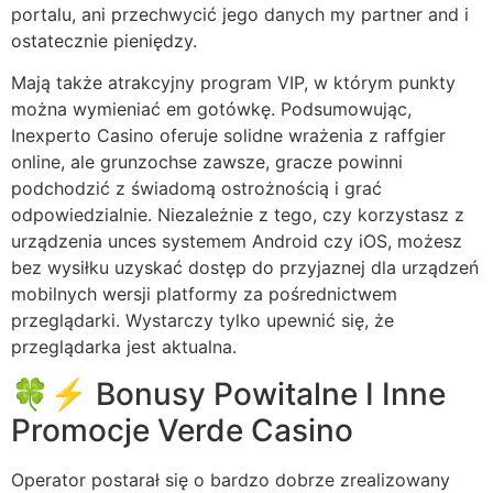
portalu, ani przechwycić jego danych my partner and i
ostatecznie pieniędzy.
Mają także atrakcyjny program VIP, w którym punkty
można wymieniać em gotówkę. Podsumowując,
Inexperto Casino oferuje solidne wrażenia z raffgier
online, ale grunzochse zawsze, gracze powinni
podchodzić z świadomą ostrożnością i grać
odpowiedzialnie. Niezależnie z tego, czy korzystasz z
urządzenia unces systemem Android czy iOS, możesz
bez wysiłku uzyskać dostęp do przyjaznej dla urządzeń
mobilnych wersji platformy za pośrednictwem
przeglądarki. Wystarczy tylko upewnić się, że
przeglądarka jest aktualna.
🍀⚡️ Bonusy Powitalne I Inne
Promocje Verde Casino
Operator postarał się o bardzo dobrze zrealizowany