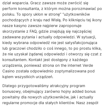
dział wsparcia. Gracz zawsze może zwrócić się
perform konsultanta, z którym można porozmawiać po
polsku. To spory ukłon w stronę” “użytkowników
pochodzących z kraju nad Wisłą. Po kliknięciu tej ikony
nasze kasyno zawsze najpierw zaproponuje
skorzystanie z FAQ, gdzie znajdują się najczęściej
zadawane pytania i actually odpowiedzi. W sytuacji,
kiedy wybrana odpowiedź nie jest satysfakcjonująca
lub graczowi chodziło o coś innego, to po prostu klika,
że nie uzyskał żądanej odpowiedzi i otworzy się czat z
konsultantem. Kontakt jest dostępny z każdego
urządzenia, ponieważ strona on the internet Verde
Casino została odpowiednio zoptymalizowana pod
kątem wszystkich urządzeń.
Dlatego przygotowaliśmy atrakcyjny program
bonusowy, obejmujący zarówno hojny added bonus
powitalny dla nowych użytkowników, jak i actually
regularne promocje dla stałych klientów. Nasz zespół