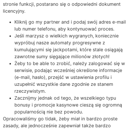
stronie funkcji, postarano się o odpowiedni dokument
licencyjny.
Kliknij go my partner and i podaj swój adres e-mail
lub numer telefonu, aby kontynuować proces.
Jeśli marzysz o wielkich wygranych, koniecznie
wypróbuj nasze automaty progresywne z
kumulującymi się jackpotami, które stale osiągają
zawrotne sumy sięgające milionów złotych!
Żeby to be able to zrobić, należy zalogować się w
serwisie, podając wcześniej określone informacje
(e-mail, hasło), przejść w ustawienia profilu i
uzupełnić wszystkie dane zgodnie ze stanem
rzeczywistym.
Zacznijmy jednak od tego, że wszelkiego typu
bonusy i promocje kasynowe cieszą się ogromną
popularnością nie bez powodu.
Opracowaliśmy go tidak, żeby miał in bardzo proste
zasady, ale jednocześnie zapewniał także bardzo