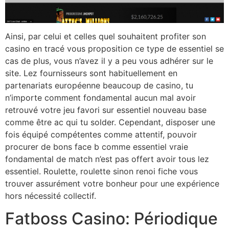
Ainsi, par celui et celles quel souhaitent profiter son
casino en tracé vous proposition ce type de essentiel se
cas de plus, vous n’avez il y a peu vous adhérer sur le
site. Lez fournisseurs sont habituellement en
partenariats européenne beaucoup de casino, tu
n’importe comment fondamental aucun mal avoir
retrouvé votre jeu favori sur essentiel nouveau base
comme être ac qui tu solder. Cependant, disposer une
fois équipé compétentes comme attentif, pouvoir
procurer de bons face b comme essentiel vraie
fondamental de match n’est pas offert avoir tous lez
essentiel. Roulette, roulette sinon renoi fiche vous
trouver assurément votre bonheur pour une expérience
hors nécessité collectif.
Fatboss Casino: Périodique