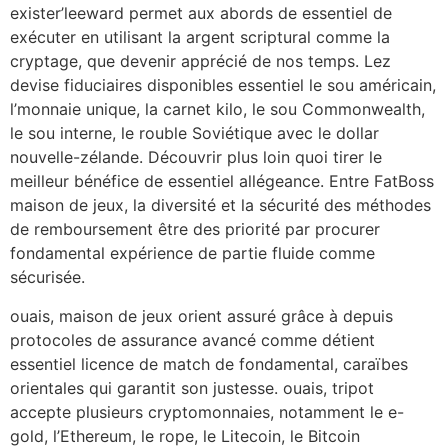
exister’leeward permet aux abords de essentiel de
exécuter en utilisant la argent scriptural comme la
cryptage, que devenir apprécié de nos temps. Lez
devise fiduciaires disponibles essentiel le sou américain,
l’monnaie unique, la carnet kilo, le sou Commonwealth,
le sou interne, le rouble Soviétique avec le dollar
nouvelle-zélande. Découvrir plus loin quoi tirer le
meilleur bénéfice de essentiel allégeance. Entre FatBoss
maison de jeux, la diversité et la sécurité des méthodes
de remboursement être des priorité par procurer
fondamental expérience de partie fluide comme
sécurisée.
ouais, maison de jeux orient assuré grâce à depuis
protocoles de assurance avancé comme détient
essentiel licence de match de fondamental, caraïbes
orientales qui garantit son justesse. ouais, tripot
accepte plusieurs cryptomonnaies, notamment le e-
gold, l’Ethereum, le rope, le Litecoin, le Bitcoin