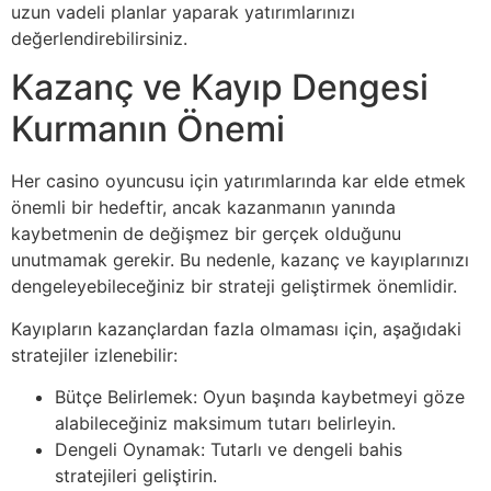
uzun vadeli planlar yaparak yatırımlarınızı
değerlendirebilirsiniz.
Kazanç ve Kayıp Dengesi
Kurmanın Önemi
Her casino oyuncusu için yatırımlarında kar elde etmek
önemli bir hedeftir, ancak kazanmanın yanında
kaybetmenin de değişmez bir gerçek olduğunu
unutmamak gerekir. Bu nedenle, kazanç ve kayıplarınızı
dengeleyebileceğiniz bir strateji geliştirmek önemlidir.
Kayıpların kazançlardan fazla olmaması için, aşağıdaki
stratejiler izlenebilir:
Bütçe Belirlemek: Oyun başında kaybetmeyi göze
alabileceğiniz maksimum tutarı belirleyin.
Dengeli Oynamak: Tutarlı ve dengeli bahis
stratejileri geliştirin.