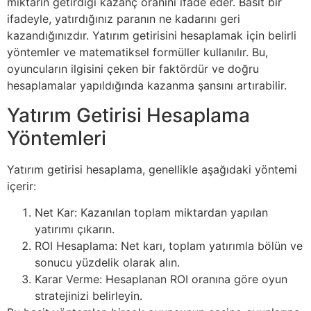
miktarın getirdiği kazanç oranını ifade eder. Basit bir
ifadeyle, yatırdığınız paranın ne kadarını geri
kazandığınızdır. Yatırım getirisini hesaplamak için belirli
yöntemler ve matematiksel formüller kullanılır. Bu,
oyuncuların ilgisini çeken bir faktördür ve doğru
hesaplamalar yapıldığında kazanma şansını artırabilir.
Yatırım Getirisi Hesaplama
Yöntemleri
Yatırım getirisi hesaplama, genellikle aşağıdaki yöntemi
içerir:
Net Kar: Kazanılan toplam miktardan yapılan
yatırımı çıkarın.
ROI Hesaplama: Net karı, toplam yatırımla bölün ve
sonucu yüzdelik olarak alın.
Karar Verme: Hesaplanan ROI oranına göre oyun
stratejinizi belirleyin.