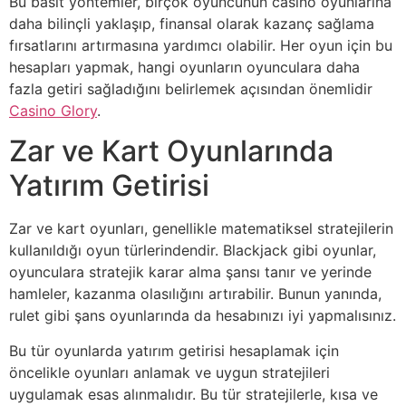
Bu basit yöntemler, birçok oyuncunun casino oyunlarına
daha bilinçli yaklaşıp, finansal olarak kazanç sağlama
fırsatlarını artırmasına yardımcı olabilir. Her oyun için bu
hesapları yapmak, hangi oyunların oyunculara daha
fazla getiri sağladığını belirlemek açısından önemlidir
Casino Glory
.
Zar ve Kart Oyunlarında
Yatırım Getirisi
Zar ve kart oyunları, genellikle matematiksel stratejilerin
kullanıldığı oyun türlerindendir. Blackjack gibi oyunlar,
oyunculara stratejik karar alma şansı tanır ve yerinde
hamleler, kazanma olasılığını artırabilir. Bunun yanında,
rulet gibi şans oyunlarında da hesabınızı iyi yapmalısınız.
Bu tür oyunlarda yatırım getirisi hesaplamak için
öncelikle oyunları anlamak ve uygun stratejileri
uygulamak esas alınmalıdır. Bu tür stratejilerle, kısa ve