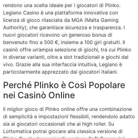
rendono una scelta ideale per i giocatori di Plinko.
Legiano Casino è una piattaforma innovativa con
licenza di gioco rilasciata da MGA (Malta Gaming
Authority), che garantisce sicurezza e trasparenza. I
nuovi giocatori ricevono un generoso bonus di
benvenuto fino a 500 €, insieme a 100 giri gratuiti. Il
casinò offre un’ampia selezione di giochi, tra cui Plinko
in diverse varianti, oltre a slot tradizionali e giochi dal
vivo. Grazie alla sua interfaccia intuitiva, Legiano è
particolarmente apprezzato dai giocatori italiani.
Perché Plinko è Così Popolare
nei Casinò Online
Il miglior gioco di Plinko online offre una combinazione
di semplicità e impostazioni flessibili, rendendolo adatto
sia ai giocatori occasionali che ai high roller. Su
Lottomatica potrai giocare alla classica versione di