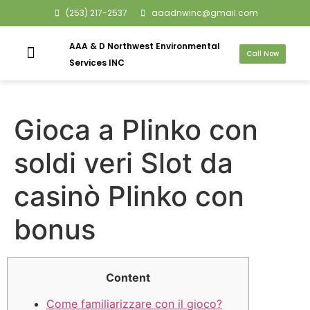
(253) 217-2537
aaadnwinc@gmail.com
AAA & D Northwest Environmental
Call Now
Services INC
Gioca a Plinko con
soldi veri Slot da
casinò Plinko con
bonus
Content
Come familiarizzare con il gioco?