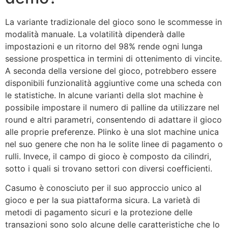
La variante tradizionale del gioco sono le scommesse in
modalità manuale. La volatilità dipenderà dalle
impostazioni e un ritorno del 98% rende ogni lunga
sessione prospettica in termini di ottenimento di vincite.
A seconda della versione del gioco, potrebbero essere
disponibili funzionalità aggiuntive come una scheda con
le statistiche. In alcune varianti della slot machine è
possibile impostare il numero di palline da utilizzare nel
round e altri parametri, consentendo di adattare il gioco
alle proprie preferenze. Plinko è una slot machine unica
nel suo genere che non ha le solite linee di pagamento o
rulli. Invece, il campo di gioco è composto da cilindri,
sotto i quali si trovano settori con diversi coefficienti.
Casumo è conosciuto per il suo approccio unico al
gioco e per la sua piattaforma sicura. La varietà di
metodi di pagamento sicuri e la protezione delle
transazioni sono solo alcune delle caratteristiche che lo