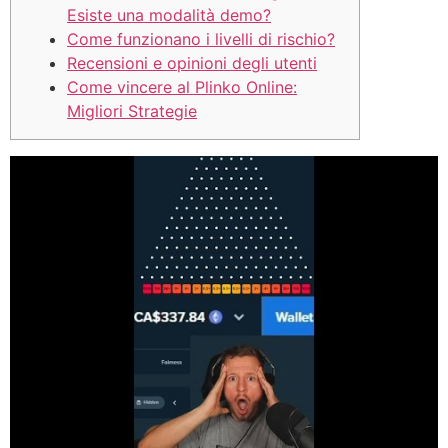
Esiste una modalità demo?
Come funzionano i livelli di rischio?
Recensioni e opinioni degli utenti
Come vincere al Plinko Online:
Migliori Strategie