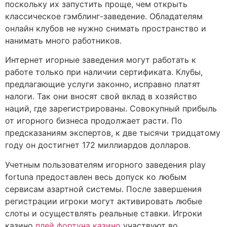
поскольку их запустить проще, чем открыть
классическое гэмблинг-заведение. Обладателям
онлайн клубов не нужно снимать пространство и
нанимать много работников.
Интернет игорные заведения могут работать к
работе только при наличии сертификата. Клубы,
предлагающие услуги законно, исправно платят
налоги. Так они вносят свой вклад в хозяйство
наций, где зарегистрированы. Совокупный прибыль
от игорного бизнеса продолжает расти. По
предсказаниям экспертов, к две тысячи тридцатому
году он достигнет 172 миллиардов долларов.
Учетным пользователям игорного заведения play
fortuna предоставлен весь допуск ко любым
сервисам азартной системы. После завершения
регистрации игроки могут активировать любые
слоты и осуществлять реальные ставки. Игроки
казино
плей фортуна казино
участвуют во