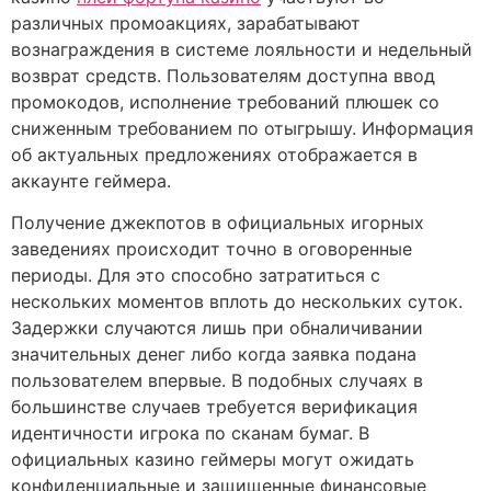
различных промоакциях, зарабатывают
вознаграждения в системе лояльности и недельный
возврат средств. Пользователям доступна ввод
промокодов, исполнение требований плюшек со
сниженным требованием по отыгрышу. Информация
об актуальных предложениях отображается в
аккаунте геймера.
Получение джекпотов в официальных игорных
заведениях происходит точно в оговоренные
периоды. Для это способно затратиться с
нескольких моментов вплоть до нескольких суток.
Задержки случаются лишь при обналичивании
значительных денег либо когда заявка подана
пользователем впервые. В подобных случаях в
большинстве случаев требуется верификация
идентичности игрока по сканам бумаг. В
официальных казино геймеры могут ожидать
конфиденциальные и защищенные финансовые