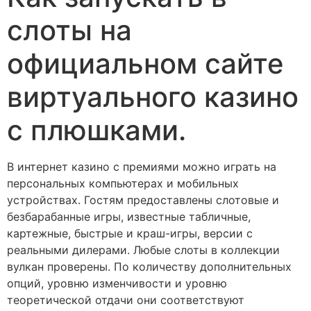
слоты на
официальном сайте
виртуального казино
с плюшками.
В интернет казино с премиями можно играть на
персональных компьютерах и мобильных
устройствах. Гостям предоставлены слотовые и
безбарабанные игры, известные табличные,
картежные, быстрые и краш-игры, версии с
реальными дилерами. Любые слоты в коллекции
вулкан проверены. По количеству дополнительных
опций, уровню изменчивости и уровню
теоретической отдачи они соответствуют