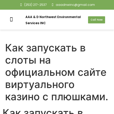
(253) 217-2537
aaadnwinc@gmail.com
AAA & D Northwest Environmental
Call Now
Services INC
Как запускать в
слоты на
официальном сайте
виртуального
казино с плюшками.
Как запускать в