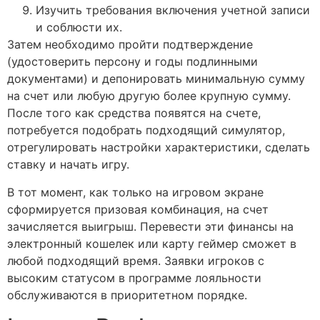
Изучить требования включения учетной записи
и соблюсти их.
Затем необходимо пройти подтверждение
(удостоверить персону и годы подлинными
документами) и депонировать минимальную сумму
на счет или любую другую более крупную сумму.
После того как средства появятся на счете,
потребуется подобрать подходящий симулятор,
отрегулировать настройки характеристики, сделать
ставку и начать игру.
В тот момент, как только на игровом экране
сформируется призовая комбинация, на счет
зачисляется выигрыш. Перевести эти финансы на
электронный кошелек или карту геймер сможет в
любой подходящий время. Заявки игроков с
высоким статусом в программе лояльности
обслуживаются в приоритетном порядке.