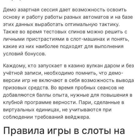
Демо азартная сессия дает возможность освоить
основу и работу работы разных автоматов и на базе
этих данных выработать оптимальную тактику.
Также во время тестовых спинов можно решить с
личными пристрастиями в слот-машинах и понять,
какие из них наиболее подходят для выполнения
условий бонусов.
Каждому, кто запускает в казино вулкан даром и без
учётной записи, необходимо помнить, что демо-
версии игр не включают в себя возможность вывода
призовых средств. Во время пробных сеансов не
добавляются баллы опыта, нужные для повышения в
клубной программе верности. Пари, сделанные в
виртуальных единицах, не учитываются при
соблюдении требований вейджера.
Правила игры в слоты на