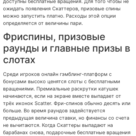
доступны бесплатные вращения. Для того чтобы не
ожидать появления Скаттеров, призовые спины
можно запустить платно. Расходы этой опции
определяется от величины пари.
Фриспины, призовые
раунды и главные призы в
слотах
Среди игроков онлайн гэмблинг-платформ с
бонусами высоко ценятся слоты с бесплатными
вращениями. Премиальные раскрутки катушек
начинаются, если на экране вместе выпадает от
трёх иконок Scatter. Фри-спинов обычно десять или
больше. Во время раундов задействуется
предыдущая величина ставки, но финансы со счета
не вычитаются. Когда Скаттеры выпадают на
барабанах снова, подарочные бесплатные вращения