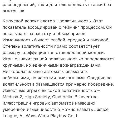
распределений, так и длительно делать ставки без
выигрыша.
Ключевой аспект слотов – волатильность. Этот
показатель ассоциирован с гейминг процессом. Он
показывает на частоту и объем призов.
Изменчивость бывает слабой, средней и высокой.
Степень волатильности прямо соответствует
размеру коэффициентов ставок данной модели.
Игры с значительной волатильностью определяются
крупными, но единичными вознаграждениями.
Низковолатильные автоматы знамениты
небольшими, но частыми выигрышами. Средние по
волатильности размещаются примерно посередине.
Известные игры с высокой волатильностью –
Medusa 2, High Society, Cinderella. В качестве
иллюстрации игровых автоматов имеющих
умеренной изменчивостью можно назвать Justice
League, All Ways Win и Playboy Gold.