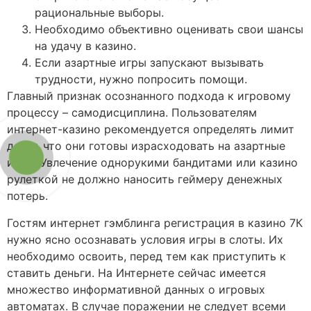
рациональные выборы.
Необходимо объективно оценивать свои шансы
на удачу в казино.
Если азартные игры запускают вызывать
трудности, нужно попросить помощи.
Главный признак осознанного подхода к игровому
процессу – самодисциплина. Пользователям
интернет-казино рекомендуется определять лимит
денег, что они готовы израсходовать на азартные
игры. Увлечение однорукими бандитами или казино
рулеткой не должно наносить геймеру денежных
потерь.
Гостям интернет гэмблинга регистрация в казино 7К
нужно ясно осознавать условия игры в слоты. Их
необходимо освоить, перед тем как приступить к
ставить деньги. На Интернете сейчас имеется
множество информативной данных о игровых
автоматах. В случае поражении не следует всеми