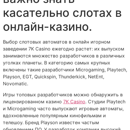
касательно слотах в
онлайн-казино.
Выбор слотовых автоматов в онлайн игорном
заведении 7K Casino ежегодно растет: их выпуском
занимаются множество разработчиков в различных
уголках планеты. В категорию самых крупных
включены такие разработчики Microgaming, Playtech,
Playson, EGT, Quickspin, Thunderkick, NetEnt,
Novomatic.
Игры топовых разработчиков можно обнаружить в
лицензированном казино
7K Casino
. Студии Playtech
и Microgaming часто выпускают игровые автоматы,
вдохновленные популярным кинофильмам и
телешоу. Бренд Playson известен частым
обновлением ПО. У разработок компании высокий