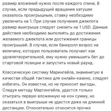
размер вложений нужно после каждого спина. В
случае, если предыдущий вращение катушек
оказалось проигрышным, ставку необходимо
увеличить на 1. При случае получения джекпота
размер выигрыша следует снизить на 1 USD. Данные
действия необходимо выполнять до достижения
желаемого джекпота или достижения границы
проигрышей. В случае, если банкролл возрос на
величину, которую пользователь получает как
удовлетворительной, ему нужно уменьшить бет до
стартовой позиции и запустить новый раунд.
Классическую систему Марингейла, знаменитую в
качестве общей тактики для онлайн-казино, следует
избегать. Он известна, но не приносит выгоды.
Следуя методу Мартингейла, удастся только
отыграть первую вложенную на кон сумму, но
оказаться в выигрыше не удастся даже на длинной
дистанции. Относительно относится прочих