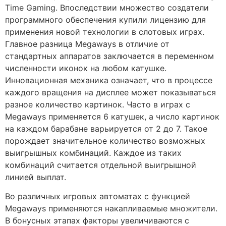
Time Gaming. Впоследствии множество создатели
программного обеспечения купили лицензию для
применения новой технологии в слотовых играх.
Главное разница Megaways в отличие от
стандартных аппаратов заключается в переменном
численности иконок на любом катушке.
Инновационная механика означает, что в процессе
каждого вращения на дисплее может показываться
разное количество картинок. Часто в играх с
Megaways применяется 6 катушек, а число картинок
на каждом барабане варьируется от 2 до 7. Такое
порождает значительное количество возможных
выигрышных комбинаций. Каждое из таких
комбинаций считается отдельной выигрышной
линией выплат.
Во различных игровых автоматах с функцией
Megaways применяются накапливаемые множители.
В бонусных этапах факторы увеличиваются с