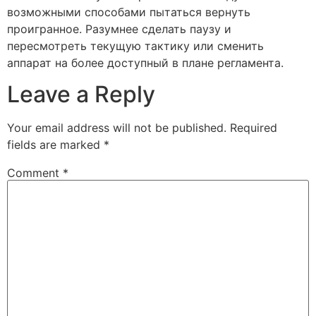
возможными способами пытаться вернуть
проигранное. Разумнее сделать паузу и
пересмотреть текущую тактику или сменить
аппарат на более доступный в плане регламента.
Leave a Reply
Your email address will not be published.
Required
fields are marked
*
Comment
*