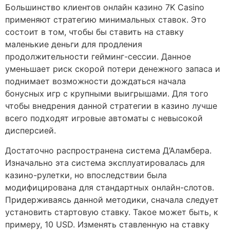
Большинство клиентов онлайн казино 7K Casino
применяют стратегию минимальных ставок. Это
состоит в том, чтобы бы ставить на ставку
маленькие деньги для продления
продолжительности гейминг-сессии. Данное
уменьшает риск скорой потери денежного запаса и
поднимает возможности дождаться начала
бонусных игр с крупными выигрышами. Для того
чтобы внедрения данной стратегии в казино лучше
всего подходят игровые автоматы с невысокой
дисперсией.
Достаточно распространена система Д’Аламбера.
Изначально эта система эксплуатировалась для
казино-рулетки, но впоследствии была
модифицирована для стандартных онлайн-слотов.
Придерживаясь данной методики, сначала следует
установить стартовую ставку. Такое может быть, к
примеру, 10 USD. Изменять ставленную на ставку