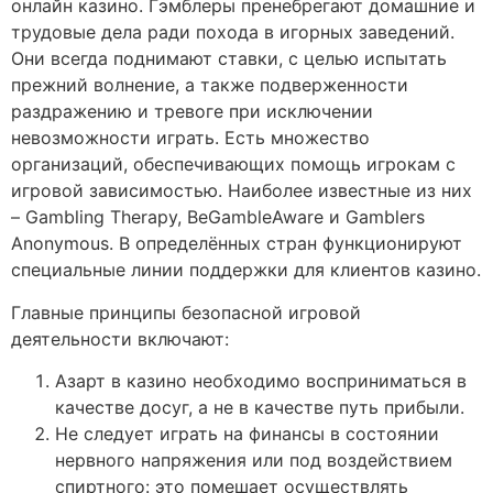
онлайн казино. Гэмблеры пренебрегают домашние и
трудовые дела ради похода в игорных заведений.
Они всегда поднимают ставки, с целью испытать
прежний волнение, а также подверженности
раздражению и тревоге при исключении
невозможности играть. Есть множество
организаций, обеспечивающих помощь игрокам с
игровой зависимостью. Наиболее известные из них
– Gambling Therapy, BeGambleAware и Gamblers
Anonymous. В определённых стран функционируют
специальные линии поддержки для клиентов казино.
Главные принципы безопасной игровой
деятельности включают:
Азарт в казино необходимо восприниматься в
качестве досуг, а не в качестве путь прибыли.
Не следует играть на финансы в состоянии
нервного напряжения или под воздействием
спиртного: это помешает осуществлять