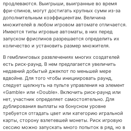
продлеваются. Выигрыши, выигранные во время
фри-спинов, могут достигать крупных сумм из-за
дополнительным коэффициентам. Величина
множителей в любом игровом автомате отличается.
Имеются типы игровые автоматы, в них перед
запуском фриспинов разрешается определить их
количество и установить размер множителя.
В гемблинговых развлечениях многих создателей
есть риск-раунд. В нем предлагается увеличить
недавний добытый джекпот по меньшей мере
вдвойне. Для того чтобы инициировать раунд,
следует щелкнуть на пульте управления на элемент
«Gamble» или «Double». Включить риск-раунд или
нет, участник определяет самостоятельно. Для
дублирования выплаты на бонусном уровне
требуется отгадать цвет или категорию игральной
карты, сторону взлетевшей монеты. Риск игровую
сессию можно запускать много попыток в ряд, но в