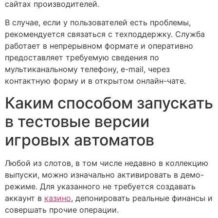
сайтах производителей.
В случае, если у пользователей есть проблемы,
рекомендуется связаться с техподдержку. Служба
работает в непрерывном формате и оперативно
предоставляет требуемую сведения по
мультиканальному телефону, e-mail, через
контактную форму и в открытом онлайн-чате.
Каким способом запускать
в тестовые версии
игровых автоматов
Любой из слотов, в том числе недавно в коллекцию
выпуски, можно изначально активировать в демо-
режиме. Для указанного не требуется создавать
аккаунт в
казино
, депонировать реальные финансы и
совершать прочие операции.