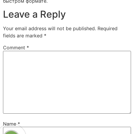
быстром формате.
Leave a Reply
Your email address will not be published.
Required
fields are marked
*
Comment
*
Name
*