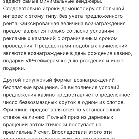
задают самые минимальные вейджеры.
Следовательно игроки демонстрируют большой
интерес к этому типу, без учета предложенного
рейта. Фиксированная величина вознаграждения
предоставляется только согласно условиям
рекламных кампаний с ограниченным сроком
проведения. Прецедентами подобных начислений
являются вознаграждение в день рождения казино,
подарки VIP-геймерам ко дню рождения и иные
подарки.
Другой популярный формат вознаграждений —
бесплатные вращения. За выполнения условий
предложения казино предоставляет определённое
число безвозмездных круток в одном из слотов.
Фриспины предоставляются по установленной
ставке на линию. Полный приз из дармовых
вращений автоматически поступает на
премиальный счет. Впоследствии этого эти