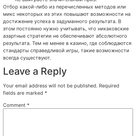
Отбор какой-либо из перечисленных методов или
микс некоторых из этих повышают возможности на
достижение успеха в задуманного результата. В
этом постоянно нужно учитывать, что никаковские
азартные стратегии не обеспечивают абсолютного
результата. Тем не менее в казино, где соблюдаются
стандарты справедливой игры, такие возможности
всегда существуют.
Leave a Reply
Your email address will not be published.
Required
fields are marked
*
Comment
*