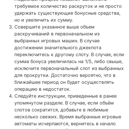
требуемое количество раскруток и не просто
удержать существующие бонусные средства,
но и увеличить их сумму.
Совершите указанное выше объем
раскручиваний в первоначальном из
выбранных игровых машин. В случае
достижении значительного джекпота
переключитесь к другому слоту. В случае, если
сумма бонуса увеличилась на 1/5, либо свыше,
исключите первоначальный слот из выбранных
для прокрутки. Достаточно вероятно, что в
ближайшее период он будет осуществлять
операцию в недостаток.
Следуйте инструкции, приведенные в ранее
упомянутом разделе. В случае, если объём
слотов сократится, добавьте в любимые
несколько свежих. Время выбранные игровые
автоматы исчерпаются, вернитесь в начало