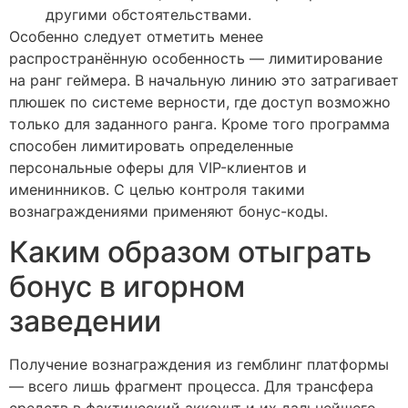
другими обстоятельствами.
Особенно следует отметить менее
распространённую особенность — лимитирование
на ранг геймера. В начальную линию это затрагивает
плюшек по системе верности, где доступ возможно
только для заданного ранга. Кроме того программа
способен лимитировать определенные
персональные оферы для VIP-клиентов и
именинников. С целью контроля такими
вознаграждениями применяют бонус-коды.
Каким образом отыграть
бонус в игорном
заведении
Получение вознаграждения из гемблинг платформы
— всего лишь фрагмент процесса. Для трансфера