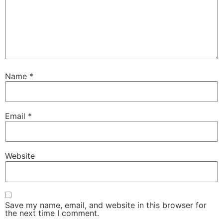
Name
*
Email
*
Website
Save my name, email, and website in this browser for
the next time I comment.