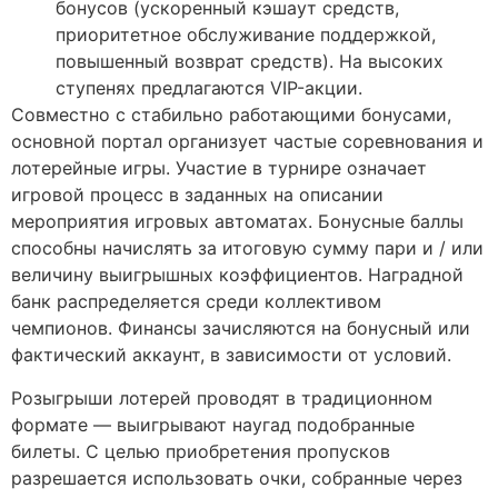
бонусов (ускоренный кэшаут средств,
приоритетное обслуживание поддержкой,
повышенный возврат средств). На высоких
ступенях предлагаются VIP-акции.
Совместно с стабильно работающими бонусами,
основной портал организует частые соревнования и
лотерейные игры. Участие в турнире означает
игровой процесс в заданных на описании
мероприятия игровых автоматах. Бонусные баллы
способны начислять за итоговую сумму пари и / или
величину выигрышных коэффициентов. Наградной
банк распределяется среди коллективом
чемпионов. Финансы зачисляются на бонусный или
фактический аккаунт, в зависимости от условий.
Розыгрыши лотерей проводят в традиционном
формате — выигрывают наугад подобранные
билеты. С целью приобретения пропусков
разрешается использовать очки, собранные через