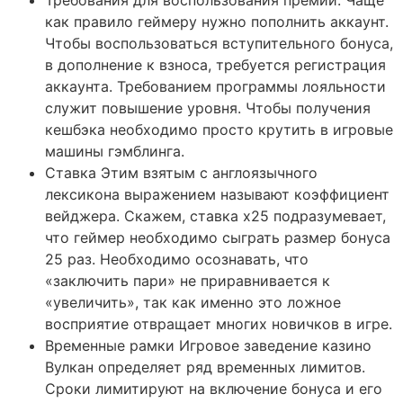
как правило геймеру нужно пополнить аккаунт.
Чтобы воспользоваться вступительного бонуса,
в дополнение к взноса, требуется регистрация
аккаунта. Требованием программы лояльности
служит повышение уровня. Чтобы получения
кешбэка необходимо просто крутить в игровые
машины гэмблинга.
Ставка Этим взятым с англоязычного
лексикона выражением называют коэффициент
вейджера. Скажем, ставка х25 подразумевает,
что геймер необходимо сыграть размер бонуса
25 раз. Необходимо осознавать, что
«заключить пари» не приравнивается к
«увеличить», так как именно это ложное
восприятие отвращает многих новичков в игре.
Временные рамки Игровое заведение казино
Вулкан определяет ряд временных лимитов.
Сроки лимитируют на включение бонуса и его