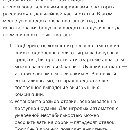
воспользоваться иными вариантами, о которых
расскажем в дальнейшей части статьи. В этом
месте уже представлена поэтапная гид для
использования бонусных средств в случаях, когда
времени на отыгрыш хватает:
Подберите несколько игровых автоматов из
списка одобренных для отыгрыша бонусных
средств. Для простоты эти азартные аппараты
можно занести в избранные. Лучший вариант —
игровые автоматы с высоким RTP и низкой
волатильностью, которая предоставляет
постоянное выпадение выигрышных
комбинаций.
Установите размер ставки, основываясь на
доступной суммы. Для игровых автоматов с
умеренной нестабильностью можно
рассчитывать на сорок – пятьдесят ставок.
Подобный процесс позволит выполнить