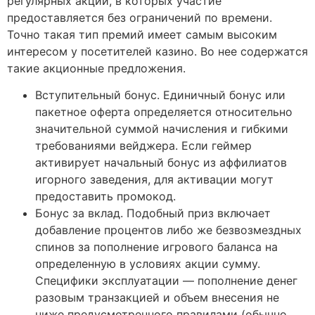
регулярных акций, в которых участие
предоставляется без ограничений по времени.
Точно такая тип премий имеет самым высоким
интересом у посетителей казино. Во нее содержатся
такие акционные предложения.
Вступительный бонус. Единичный бонус или
пакетное оферта определяется относительно
значительной суммой начисления и гибкими
требованиями вейджера. Если геймер
активирует начальный бонус из аффилиатов
игорного заведения, для активации могут
предоставить промокод.
Бонус за вклад. Подобный приз включает
добавление процентов либо же безвозмездных
спинов за пополнение игрового баланса на
определенную в условиях акции сумму.
Специфики эксплуатации — пополнение денег
разовым транзакцией и объем внесения не
ниже предусмотренного правилами (обычно