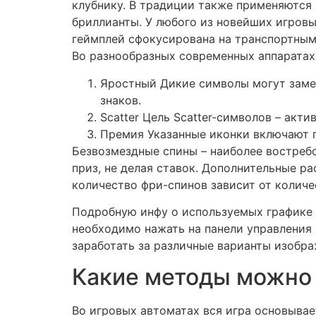
клубнику. В традиции также применяются 
бриллианты. У любого из новейших игровы
геймплей сфокусирована на транспортным
Во разнообразных современных аппаратах
Яростный Дикие символы могут заме
знаков.
Scatter Цель Scatter-символов – акти
Премия Указанные иконки включают 
Безвозмездные спины – наиболее востребо
приз, не делая ставок. Дополнительные ра
количество фри-спинов зависит от количе
Подробную инфу о используемых графике 
необходимо нажать на панели управления 
заработать за различные варианты изобра
Какие методы можно 
Во игровых автоматах вся игра основывае