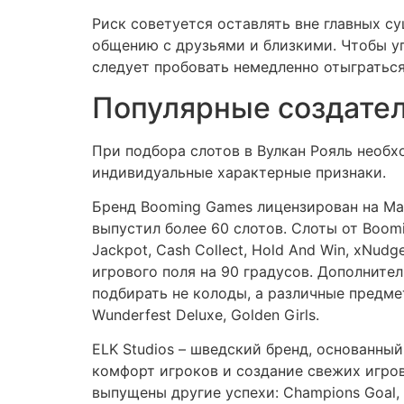
Риск советуется оставлять вне главных су
общению с друзьями и близкими. Чтобы у
следует пробовать немедленно отыграться
Популярные создател
При подбора слотов в Вулкан Рояль необх
индивидуальные характерные признаки.
Бренд Booming Games лицензирован на Ма
выпустил более 60 слотов. Слоты от Boom
Jackpot, Cash Collect, Hold And Win, xNu
игрового поля на 90 градусов. Дополните
подбирать не колоды, а различные предмет
Wunderfest Deluxe, Golden Girls.
ELK Studios – шведский бренд, основанны
комфорт игроков и создание свежих игро
выпущены другие успехи: Champions Goal, 