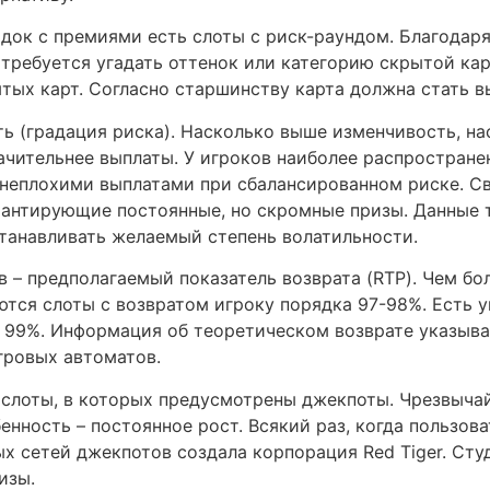
док с премиями есть слоты с риск-раундом. Благодар
требуется угадать оттенок или категорию скрытой кар
тых карт. Согласно старшинству карта должна стать 
ть (градация риска). Насколько выше изменчивость, н
ачительнее выплаты. У игроков наиболее распростране
 неплохими выплатами при сбалансированном риске. С
рантирующие постоянные, но скромные призы. Данные 
станавливать желаемый степень волатильности.
 – предполагаемый показатель возврата (RTP). Чем бо
тся слоты с возвратом игроку порядка 97-98%. Есть у
 99%. Информация об теоретическом возврате указыва
гровых автоматов.
 слоты, в которых предусмотрены джекпоты. Чрезвыч
ность – постоянное рост. Всякий раз, когда пользова
ых сетей джекпотов создала корпорация Red Tiger. Сту
изы.