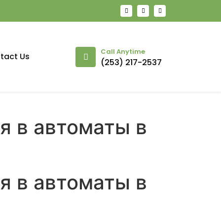
Call Anytime
tact Us
(253) 217-2537
я в автоматы в
я в автоматы в