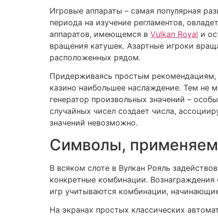
Игровые аппараты – самая популярная раз
периода на изучение регламентов, овладе
аппаратов, имеющемся в
Vulkan Royal
и ос
вращения катушек. Азартные игроки вращ
расположенных рядом.
Придерживаясь простым рекомендациям, в
казино наибольшее наслаждение. Тем не ме
генератор произвольных значений – особ
случайных чисел создает числа, ассоциир
значений невозможно.
Символы, применяем
В всяком слоте в Вулкан Рояль задейств
конкретные комбинации. Вознаграждения о
игр учитываются комбинации, начинающиес
На экранах простых классических автомат