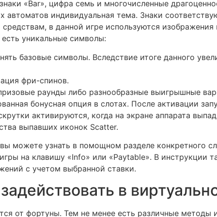
знаки «Bar», цифра семь и многочисленные драгоценно
х автоматов индивидуальная тема. Знаки соответствую
 средствам, в данной игре используются изображения 
 есть уникальные символы:
нять базовые символы. Вследствие итоге данного уве
вация фри-спинов.
призовые раунды либо разнообразные выигрышные вар
ванная бонусная опция в слотах. После активации зап
скрутки активируются, когда на экране аппарата выпад
ства выпавших иконок Scatter.
вы можете узнать в помощном разделе конкретного сл
игры на клавишу «Info» или «Paytable». В инструкции
жений с учетом выбранной ставки.
задействовать в виртуальн
тся от фортуны. Тем не менее есть различные методы и