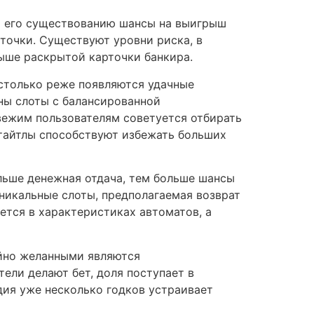
я его существованию шансы на выигрыш
точки. Существуют уровни риска, в
выше раскрытой карточки банкира.
астолько реже появляются удачные
ны слоты с балансированной
вежим пользователям советуется отбирать
тайтлы способствуют избежать больших
льше денежная отдача, тем больше шансы
никальные слоты, предполагаемая возврат
ется в характеристиках автоматов, а
айно желанными являются
тели делают бет, доля поступает в
дия уже несколько годков устраивает