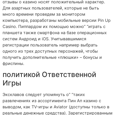
отзывы о казино носят положительный характер.
Для азартных пользователей, которые не быть
много времени проведем за монитором
компьютера, разработаны мобильные версии Pin Up
Casino. Пиппардом их помощью можно” “играть с
планшета также смартфона на базе операционных
систем Андроид и iOS. Учитывавшимися
регистрации пользователь например выбрать
одного из трех доступных персонажей, чтобы
получить дополнительные «плюшки» – бонусы и
фриспины.
политикой Ответственной
Игры
Эксклавов следует упомянуть о” “таких
развлечениях из ассортимента Пин Ап казино с
выводом, как TV-игры и Aviator (доступны только в
реальные денежные средства). Зарегистрированным