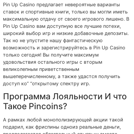
Pin Up Casino предлагает невероятные варианты
ставок и спортивные книги, только вы могли иметь
максимальную отдачу от своего игрового лишено. В
Pin Up Casino вам доступную все лучшие потехи,
широкий выбор игр и низкие добавочные депозиты.
Так но не упустите нашу фантастическую
возможность и зарегистрируйтесь в Pin Up Casino
только сегодня! Вы получите максимум
удовольствия остального игры с вторым
великолепным приветственным
вышеперечисленному, а также удастся получить
доступ ко” “открытому спектру игр.
Программа Лояльности И что
Такое Pincoins?
А рамках любой монополизирующей акции такой
подарил, как фриспины одноиз реальные деньги,
предполагается обязательный отыгрыш вместе