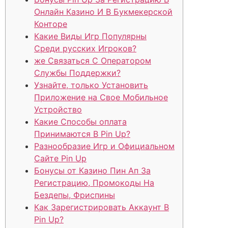
Онлайн Казино И В Букмекерской
Конторе
Какие Виды Игр Популярны
Среди русских Игроков?
же Связаться С Оператором
Службы Поддержки?
Узнайте, только Установить
Приложение на Свое Мобильное
Устройство
Какие Способы оплата
Принимаются В Pin Up?
Разнообразие Игр и Официальном
Сайте Pin Up
Бонусы от Казино Пин Ап За
Регистрацию, Промокоды На
Бездепы, Фриспины
Как Зарегистрировать Аккаунт В
Pin Up?