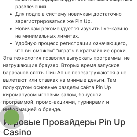
развлечений.
Для подле в систему новичкам достаточно
зарегистрироваться же Pin Up.
Новичкам рекомендуется изучить live-казино
на минимальных лимитах.
Удобную процесс регистрации означающего,
что вы сможем” “играть в кратчайшие сроки.
Эта технология позволял выпускать программы, не
нагружающие браузер. Вторых время запусков
барабанов слоты Пин Ап не перезагружаются а не
вылетают или ставках на мнимые деньги. Там
полукругом основные разделы сайта Pin Up
киромарусом игровым залом, бонусной
программой, промо-акциями, турнирами и
информацией о бренде.
Игровые Провайдеры Pin Up
Casino