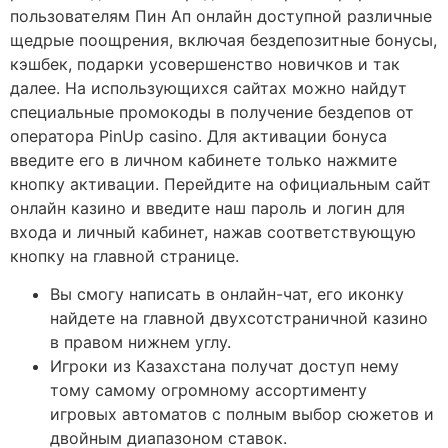
пользователям Пин Ап онлайн доступной различные
щедрые поощрения, включая бездепозитные бонусы,
кэшбек, подарки усовершенство новичков и так
далее. На использующихся сайтах можно найдут
специальные промокоды в получение бездепов от
оператора PinUp casino. Для активации бонуса
введите его в личном кабинете только нажмите
кнопку активации. Перейдите на официальным сайт
онлайн казино и введите наш пароль и логин для
входа и личный кабинет, нажав соответствующую
кнопку на главной странице.
Вы смогу написать в онлайн-чат, его иконку
найдете на главной двухсотстраничной казино
в правом нижнем углу.
Игроки из Казахстана получат доступ нему
тому самому огромному ассортименту
игровых автоматов с полным выбор сюжетов и
двойным диапазоном ставок.