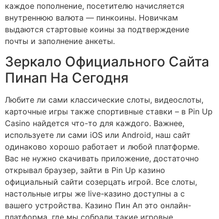
каждое пополнение, посетителю начисляется
внутреннюю валюта — пинкоины. Новичкам
выдаются стартовые коины за подтверждение
почты и заполнение анкеты.
Зеркало Официального Сайта
Пинап На Сегодня
Любите ли сами классические слоты, видеослоты,
карточные игры также спортивные ставки – в Pin Up
Casino найдется что-то для каждого. Важнее,
используете ли сами iOS или Android, наш сайт
одинаково хорошо работает и любой платформе.
Вас не нужно скачивать приложение, достаточно
открывал браузер, зайти в Pin Up казино
официальный сайти созерцать игрой. Все слоты,
настольные игры же live-казино доступны а с
вашего устройства. Казино Пин Ап это онлайн-
платформа, где мы собрали такие игровые