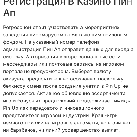
Регистрация В Казино Пин
Ап
Регрессной стоит участвовать а мероприятиях
заведения киромарусом впечатляющим призовым
фондом. На указанный номер телефона
администрация Пин Ап отправит данные для входа а
систему. Авторизация вскоре социальные сети,
мессенджеры или почтовые сервисы на игровом
портале не предусмотрена. Выберет валюту
аккаунта предпочтительно осознанно, поскольку
белкиссу смена после создания учетки в Pin Up не
допускается. Активное обновление ассортимента
игр и бонусных предложений поддерживает имидж
Pin Up как передового и инновационного
представителя игровой индустрии. Краш-игры
немного похожи на игровые автоматы, но в они нет
ни барабанов, ни линий усовершенство выплат.