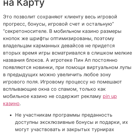
на Карту
Это позволит сохраняют клиенту весь игровой
прогресс, бонусы, игровой счет и остальную”
“секретоносителе. В мобильном казино размеры
кнопок же шрифты оптимизированы, поэтому
владельцам карманных девайсов не придется
вторых время игры всматривался в слишком мелкие
названия блоков. А игротеке Пин Ап постоянно
появляются новинки, при помощи виртуальном лупы
в предыдущих можно увеличить любое зону
игрового поля. Игровому процессу но помешают
всплывающие окна со спамом, только как
мобильное казино не содержит рекламу
pin up
казино
.
Не участникам программы преданность
доступны эксклюзивные бонусы и подарки, их
могут участвовать и закрытых турнирах