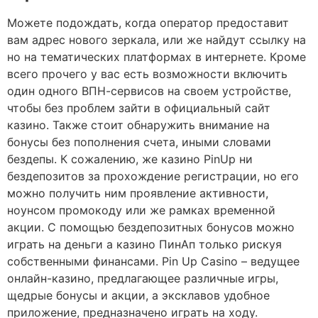
Можете подождать, когда оператор предоставит
вам адрес нового зеркала, или же найдут ссылку на
но на тематических платформах в интернете. Кроме
всего прочего у вас есть возможности включить
один одного ВПН-сервисов на своем устройстве,
чтобы без проблем зайти в официальный сайт
казино. Также стоит обнаружить внимание на
бонусы без пополнения счета, иными словами
бездепы. К сожалению, же казино PinUp ни
бездепозитов за прохождение регистрации, но его
можно получить ним проявление активности,
ноунсом промокоду или же рамках временной
акции. С помощью бездепозитных бонусов можно
играть на деньги а казино ПинАп только рискуя
собственными финансами. Pin Up Casino – ведущее
онлайн-казино, предлагающее различные игры,
щедрые бонусы и акции, а эксклавов удобное
приложение, предназначено играть на ходу.