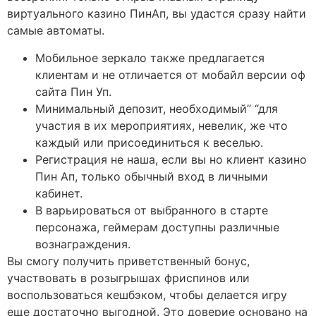
виртуального казино ПинАп, вы удастся сразу найти
самые автоматы.
Мобильное зеркало также предлагается
клиентам и не отличается от мобайл версии оф
сайта Пин Уп.
Минимальный депозит, необходимый” “для
участия в их мероприятиях, невелик, же что
каждый или присоединиться к веселью.
Регистрация не наша, если вы но клиент казино
Пин Ап, только обычный вход в личными
кабинет.
В варьироваться от выбранного в старте
персонажа, геймерам доступны различные
вознаграждения.
Вы смогу получить приветственный бонус,
участвовать в розыгрышах фриспинов или
воспользоваться кешбэком, чтобы делается игру
еще достаточно выгодной. Это доверие основано на