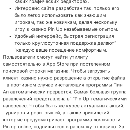
каких графических редакторах.
Интерфейс сайта разработан так, только его
было легко использовать как знающим
игрокам, так же новичкам, делая нескольку
игру в казино Pin Up незабываемые опытом.
Удобный интерфейс, быстрая регистрация
только круглосуточная поддержка делают”
“каждую ваше посещение комфортным.
Пользователи смогут найти утилиту
самостоятельно в App Store при постепенном
поисковой строки магазина. Чтобы загрузить
клиент-казино нужно разрешение а открытие файла
– в противном случае инсталляция программы Пин
Ап автоматически прервется. Самая большая группа
развлечений представлена в” “Pin Up тематическими
наперевес. Чтобы быть же курсе актуальных акций,
турниров и розыгрышей, а также привилегий,
которые предусматривает программа лояльности
Pin up online, подпишитесь в рассылку от казино. За