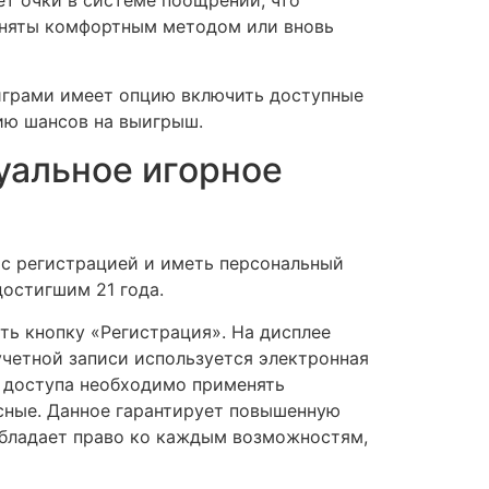
ет очки в системе поощрений, что
 сняты комфортным методом или вновь
играми имеет опцию включить доступные
ию шансов на выигрыш.
уальное игорное
 с регистрацией и иметь персональный
достигшим 21 года.
уть кнопку «Регистрация». На дисплее
учетной записи используется электронная
а доступа необходимо применять
сные. Данное гарантирует повышенную
бладает право ко каждым возможностям,