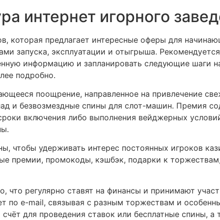
ра интернет игорного заве
ов, которая предлагает интересные оферы для начинаю
ми запуска, эксплуатации и отыгрыша. Рекомендуется
нную информацию и запланировать следующие шаги на
олее подробно.
ающееся поощрение, направленное на привлечение све
лад и безвозмездные спины для слот-машин. Премия с
сроки включения либо выполнения вейджерных условий 
ны.
ы, чтобы удерживать интерес постоянных игроков кази
ные премии, промокоды, кэшбэк, подарки к торжествам,
, что регулярно ставят на финансы и принимают учас
т по e-mail, связывая с разным торжествам и особен
счёт для проведения ставок или бесплатные спины, а 