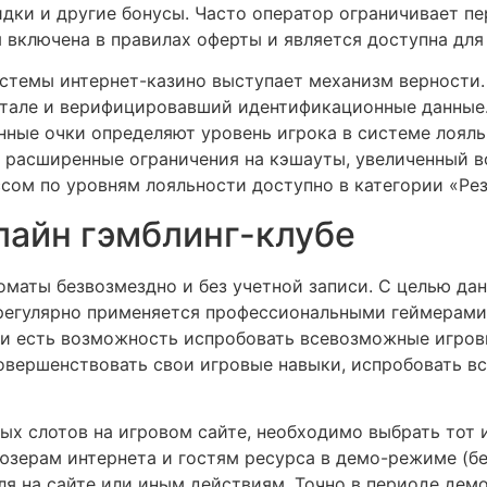
дки и другие бонусы. Часто оператор ограничивает пер
включена в правилах оферты и является доступна для 
темы интернет-казино выступает механизм верности. 
тале и верифицировавший идентификационные данные. 
нные очки определяют уровень игрока в системе лояль
 расширенные ограничения на кэшауты, увеличенный в
ссом по уровням лояльности доступно в категории «Рез
лайн гэмблинг-клубе
оматы безвозмездно и без учетной записи. С целью да
 регулярно применяется профессиональными геймерами,
и есть возможность испробовать всевозможные игровы
вершенствовать свои игровые навыки, испробовать в
х слотов на игровом сайте, необходимо выбрать тот и
юзерам интернета и гостям ресурса в демо-режиме (бе
 на сайте или иным действиям. Точно в периоде демо