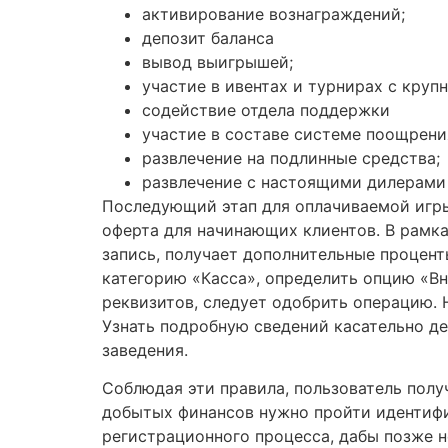
активирование вознаграждений;
депозит баланса
вывод выигрышей;
участие в ивентах и турнирах с круп
содействие отдела поддержки
участие в составе системе поощрени
развлечение на подлинные средства;
развлечение с настоящими дилерами 
Последующий этап для оплачиваемой игры 
оферта для начинающих клиентов. В рамка
запись, получает дополнительные процент
категорию «Касса», определить опцию «В
реквизитов, следует одобрить операцию.
Узнать подробную сведений касательно д
заведения.
Соблюдая эти правила, пользователь полу
добытых финансов нужно пройти идентифи
регистрационного процесса, дабы позже н