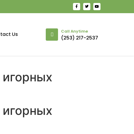
Call Anytime
tact Us
(253) 217-2537
 игорных
 игорных