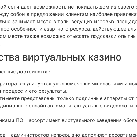
й сети дает возможность не покидать дом из своего 
жду собой в предложении клиентам наиболее привлека
льно занимает место в топы ведущих игровых площад
 про особенности азартного ресурса, действующее ал
этом месте также возможно отыскать подсказки опытны
.
тва виртуальных казино
ленные достоинства:
ератора регулируется уполномоченными властями и ис
 процесс и его результаты.
ртименте представлены только подлинные аппараты от
адиционные онлайн автоматы, актуальные видеослоты, 
иками ПО – ассортимент виртуального заведения обо
ов – администратор непрерывно дополняет ассортимен