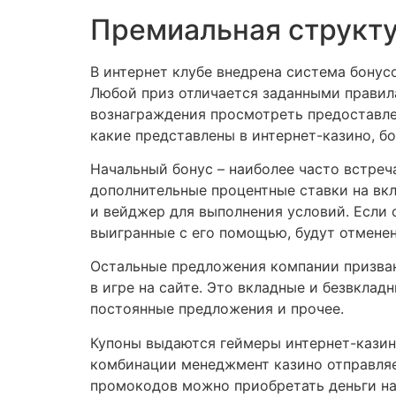
Премиальная структу
В интернет клубе внедрена система бонус
Любой приз отличается заданными правила
вознаграждения просмотреть предоставле
какие представлены в интернет-казино, б
Начальный бонус – наиболее часто встреч
дополнительные процентные ставки на вк
и вейджер для выполнения условий. Если 
выигранные с его помощью, будут отмене
Остальные предложения компании призван
в игре на сайте. Это вкладные и безвклад
постоянные предложения и прочее.
Купоны выдаются геймеры интернет-казино
комбинации менеджмент казино отправляе
промокодов можно приобретать деньги на 