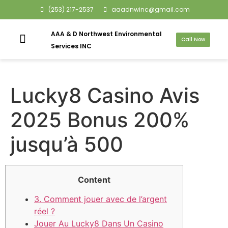
(253) 217-2537
aaadnwinc@gmail.com
AAA & D Northwest Environmental
Call Now
Services INC
Lucky8 Casino Avis
2025 Bonus 200%
jusqu’à 500
Content
3. Comment jouer avec de l’argent
réel ?
Jouer Au Lucky8 Dans Un Casino