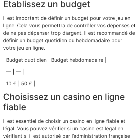
Établissez un budget
Il est important de définir un budget pour votre jeu en
ligne. Cela vous permettra de contrôler vos dépenses et
de ne pas dépenser trop d’argent. Il est recommandé de
définir un budget quotidien ou hebdomadaire pour
votre jeu en ligne.
| Budget quotidien | Budget hebdomadaire |
| — | — |
| 10 € | 50 € |
Choisissez un casino en ligne
fiable
Il est essentiel de choisir un casino en ligne fiable et
légal. Vous pouvez vérifier si un casino est légal en
vérifiant si il est autorisé par l’administration française