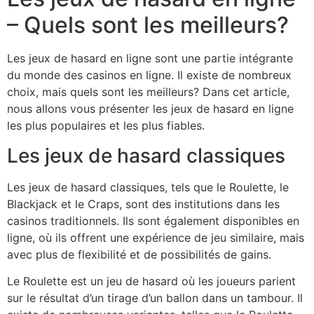
– Quels sont les meilleurs?
Les jeux de hasard en ligne sont une partie intégrante
du monde des casinos en ligne. Il existe de nombreux
choix, mais quels sont les meilleurs? Dans cet article,
nous allons vous présenter les jeux de hasard en ligne
les plus populaires et les plus fiables.
Les jeux de hasard classiques
Les jeux de hasard classiques, tels que le Roulette, le
Blackjack et le Craps, sont des institutions dans les
casinos traditionnels. Ils sont également disponibles en
ligne, où ils offrent une expérience de jeu similaire, mais
avec plus de flexibilité et de possibilités de gains.
Le Roulette est un jeu de hasard où les joueurs parient
sur le résultat d’un tirage d’un ballon dans un tambour. Il