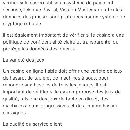
vérifier si le casino utilise un système de paiement
sécurisé, tels que PayPal, Visa ou Mastercard, et si les
données des joueurs sont protégées par un système de
cryptage robuste.
Il est également important de vérifier si le casino a une
politique de confidentialité claire et transparente, qui
protège les données des joueurs.
La variété des jeux
Un casino en ligne fiable doit offrir une variété de jeux
de hasard, de table et de machines à sous, pour
répondre aux besoins de tous les joueurs. Il est
important de vérifier si le casino propose des jeux de
qualité, tels que des jeux de table en direct, des
machines à sous progressives et des jeux de hasard
classiques.
La qualité du service client