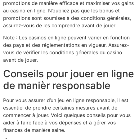
promotions de manière efficace et maximiser vos gains
au casino en ligne. N’oubliez pas que les bonus et
promotions sont soumises à des conditions générales,
assurez-vous de les comprendre avant de jouer.
Note : Les casinos en ligne peuvent varier en fonction
des pays et des réglementations en vigueur. Assurez-
vous de vérifier les conditions générales du casino
avant de jouer.
Conseils pour jouer en ligne
de manièr responsable
Pour vous assurer d’un jeu en ligne responsable, il est
essentiel de prendre certaines mesures avant de
commencer à jouer. Voici quelques conseils pour vous
aider à faire face à vos dépenses et à gérer vos
finances de manière saine.