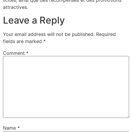
attractives.
Leave a Reply
Your email address will not be published.
Required
fields are marked
*
Comment
*
Name
*