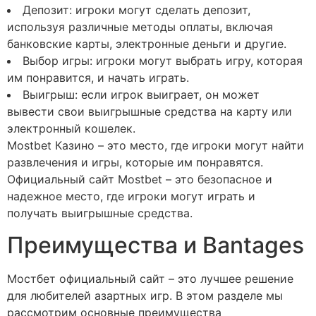
Депозит: игроки могут сделать депозит,
используя различные методы оплаты, включая
банковские карты, электронные деньги и другие.
Выбор игры: игроки могут выбрать игру, которая
им понравится, и начать играть.
Выигрыш: если игрок выиграет, он может
вывести свои выигрышные средства на карту или
электронный кошелек.
Mostbet Казино – это место, где игроки могут найти
развлечения и игры, которые им понравятся.
Официальный сайт Mostbet – это безопасное и
надежное место, где игроки могут играть и
получать выигрышные средства.
Преимущества и Вantages
Мостбет официальный сайт – это лучшее решение
для любителей азартных игр. В этом разделе мы
рассмотрим основные преимущества