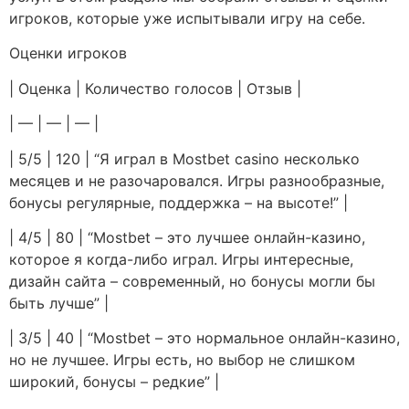
игроков, которые уже испытывали игру на себе.
Оценки игроков
| Оценка | Количество голосов | Отзыв |
| — | — | — |
| 5/5 | 120 | “Я играл в Mostbet casino несколько
месяцев и не разочаровался. Игры разнообразные,
бонусы регулярные, поддержка – на высоте!” |
| 4/5 | 80 | “Mostbet – это лучшее онлайн-казино,
которое я когда-либо играл. Игры интересные,
дизайн сайта – современный, но бонусы могли бы
быть лучше” |
| 3/5 | 40 | “Mostbet – это нормальное онлайн-казино,
но не лучшее. Игры есть, но выбор не слишком
широкий, бонусы – редкие” |