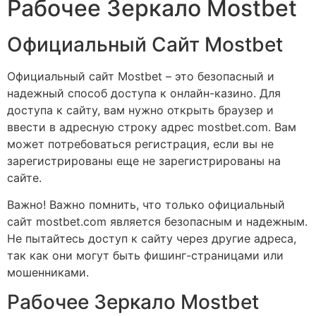
Рабочее Зеркало Mostbet
Официальный Сайт Mostbet
Официальный сайт Mostbet – это безопасный и
надежный способ доступа к онлайн-казино. Для
доступа к сайту, вам нужно открыть браузер и
ввести в адресную строку адрес mostbet.com. Вам
может потребоваться регистрация, если вы не
зарегистрированы еще не зарегистрированы на
сайте.
Важно! Важно помнить, что только официальный
сайт mostbet.com является безопасным и надежным.
Не пытайтесь доступ к сайту через другие адреса,
так как они могут быть фишинг-страницами или
мошенниками.
Рабочее Зеркало Mostbet