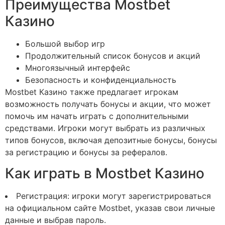
Преимущества Mostbet
Казино
Большой выбор игр
Продолжительный список бонусов и акций
Многоязычный интерфейс
Безопасность и конфиденциальность
Mostbet Казино также предлагает игрокам
возможность получать бонусы и акции, что может
помочь им начать играть с дополнительными
средствами. Игроки могут выбрать из различных
типов бонусов, включая депозитные бонусы, бонусы
за регистрацию и бонусы за рефералов.
Как играть в Mostbet Казино
Регистрация: игроки могут зарегистрироваться
на официальном сайте Mostbet, указав свои личные
данные и выбрав пароль.