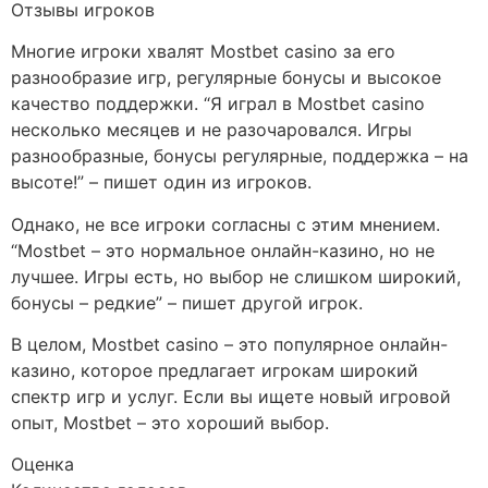
Отзывы игроков
Многие игроки хвалят Mostbet casino за его
разнообразие игр, регулярные бонусы и высокое
качество поддержки. “Я играл в Mostbet casino
несколько месяцев и не разочаровался. Игры
разнообразные, бонусы регулярные, поддержка – на
высоте!” – пишет один из игроков.
Однако, не все игроки согласны с этим мнением.
“Mostbet – это нормальное онлайн-казино, но не
лучшее. Игры есть, но выбор не слишком широкий,
бонусы – редкие” – пишет другой игрок.
В целом, Mostbet casino – это популярное онлайн-
казино, которое предлагает игрокам широкий
спектр игр и услуг. Если вы ищете новый игровой
опыт, Mostbet – это хороший выбор.
Оценка