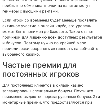
прибыльно обменивать очки на капитал могут
геймеры с высшими рангами.
Если игрок со временем будет меньше проявлять
активное участие в онлайн-клубе, его уровень
может быть понижен до базового. Такое станет
причиной для лишению всех доступных результатов
и бонусов. Поэтому нужно по крайней мере
периодически сохранять активность на веб-сайте
выбранного казино.
Частые премии для
постоянных игроков
Для постоянных клиентов в онлайн казино
запланированы специальные бонусы. Почти что
неизменно выдаются перезагрузочные бонусы. Эти
монетарные премии, что предоставляются при