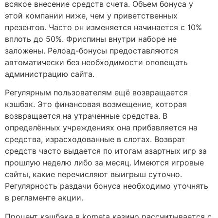
всякое внесение средств счета. Объем бонуса у
этой компании ниже, чем у приветственных
презентов. Часто он изменяется начинается с 10%
вплоть до 50%. Фриспины внутри наборе не
заложены. Релоад-бонусы предоставляются
автоматически без необходимости оповещать
администрацию сайта.
Регулярным пользователям ещё возвращается
кэшбэк. Это финансовая возмещение, которая
возвращается на утраченные средства. В
определённых учреждениях она прибавляется на
средства, израсходованные в слотах. Возврат
средств часто выдается по итогам азартных игр за
прошлую неделю либо за месяц. Имеются игровые
сайты, какие перечисляют выигрыш суточно.
Регулярность раздачи бонуса необходимо уточнять
в регламенте акции.
Процент кэшбэка в kometa казино рассчитывается с