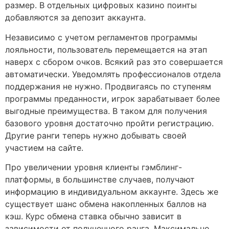
размер. В отдельных цифровых казино поинты
добавляются за депозит аккаунта.
Независимо с учетом регламентов программы
лояльности, пользователь перемещается на этап
наверх с сбором очков. Всякий раз это совершается
автоматически. Уведомлять профессионалов отдела
поддержания не нужно. Продвигаясь по ступеням
программы преданности, игрок зарабатывает более
выгодные преимущества. В таком для получения
базового уровня достаточно пройти регистрацию.
Другие ранги теперь нужно добывать своей
участием на сайте.
Про увеличении уровня клиенты гэмблинг-
платформы, в большинстве случаев, получают
информацию в индивидуальном аккаунте. Здесь же
существует шанс обмена накопленных баллов на
кэш. Курс обмена ставка обычно зависит в
зависимости от полученного ранга. Максимально