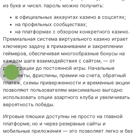
из букв и чисел. пароль можно получить:
в официальных аккаунтах казино в соцсетях;
на профильных сообществах;
на платформах с обзором конкретного казино.
Премиальная система виртуального казино играет
ключевую задачу в приманивании и закреплении
геймеров, обеспечивая многообразные бонусы на
каждом шаге взаимодействия с сайтом, — от
регистрации до постоянной игры. Начальные
комплекты, фриспины, премии на счета, обратный
платеж, схемы приверженности и временные акции
позволяют пользователям максимально выгодно
использовать опции азартного клуба и увеличивать
вероятность победы.
Игровые плюшки доступны не просто на главной
платформе, но и через резервные сайты и
мобильные приложения — это позволяет легко и без