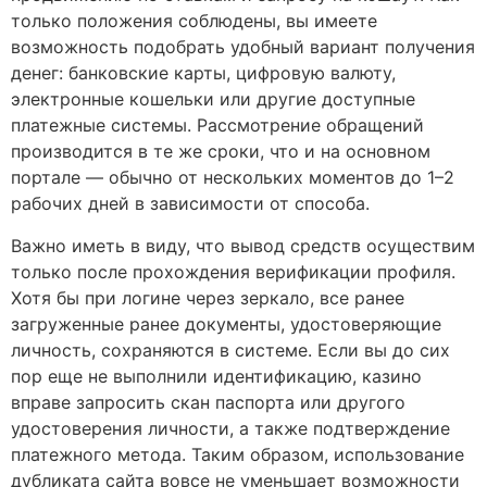
только положения соблюдены, вы имеете
возможность подобрать удобный вариант получения
денег: банковские карты, цифровую валюту,
электронные кошельки или другие доступные
платежные системы. Рассмотрение обращений
производится в те же сроки, что и на основном
портале — обычно от нескольких моментов до 1–2
рабочих дней в зависимости от способа.
Важно иметь в виду, что вывод средств осуществим
только после прохождения верификации профиля.
Хотя бы при логине через зеркало, все ранее
загруженные ранее документы, удостоверяющие
личность, сохраняются в системе. Если вы до сих
пор еще не выполнили идентификацию, казино
вправе запросить скан паспорта или другого
удостоверения личности, а также подтверждение
платежного метода. Таким образом, использование
дубликата сайта вовсе не уменьшает возможности