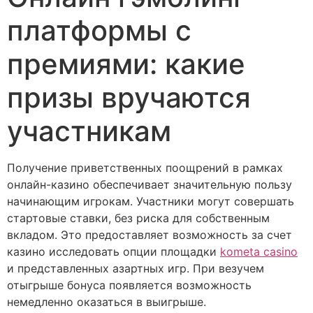
платформы с
премиями: какие
призы вручаются
участникам
Получение приветственных поощрений в рамках
онлайн-казино обеспечивает значительную пользу
начинающим игрокам. Участники могут совершать
стартовые ставки, без риска для собственным
вкладом. Это предоставляет возможность за счет
казино исследовать опции площадки
kometa casino
и представленных азартных игр. При везучем
отыгрыше бонуса появляется возможность
немедленно оказаться в выигрыше.