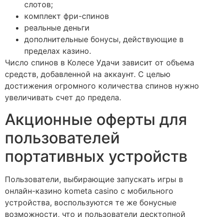
слотов;
комплект фри-спинов
реальные деньги
дополнительные бонусы, действующие в
пределах казино.
Число спинов в Колесе Удачи зависит от объема
средств, добавленной на аккаунт. С целью
достижения огромного количества спинов нужно
увеличивать счет до предела.
Акционные оферты для
пользователей
портативных устройств
Пользователи, выбирающие запускать игры в
онлайн-казино kometa casino с мобильного
устройства, воспользуются те же бонусные
возможности, что и пользователи десктопной