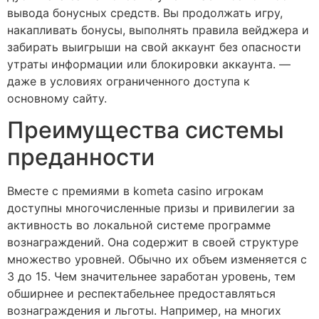
вывода бонусных средств. Вы продолжать игру,
накапливать бонусы, выполнять правила вейджера и
забирать выигрыши на свой аккаунт без опасности
утраты информации или блокировки аккаунта. —
даже в условиях ограниченного доступа к
основному сайту.
Преимущества системы
преданности
Вместе с премиями в kometa casino игрокам
доступны многочисленные призы и привилегии за
активность во локальной системе программе
вознаграждений. Она содержит в своей структуре
множество уровней. Обычно их объем изменяется с
3 до 15. Чем значительнее заработан уровень, тем
обширнее и респектабельнее предоставляться
вознаграждения и льготы. Например, на многих