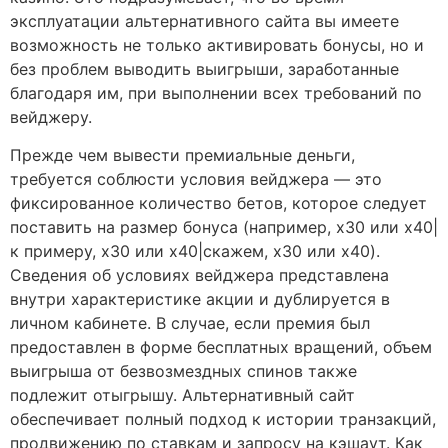
эксплуатации альтернативного сайта вы имеете
возможность не только активировать бонусы, но и
без проблем выводить выигрыши, заработанные
благодаря им, при выполнении всех требований по
вейджеру.
Прежде чем вывести премиальные деньги,
требуется соблюсти условия вейджера — это
фиксированное количество бетов, которое следует
поставить на размер бонуса (например, x30 или x40|
к примеру, x30 или x40|скажем, x30 или x40).
Сведения об условиях вейджера представлена
внутри характеристике акции и дублируется в
личном кабинете. В случае, если премия был
предоставлен в форме бесплатных вращений, объем
выигрыша от безвозмездных спинов также
подлежит отыгрышу. Альтернативный сайт
обеспечивает полный подход к истории транзакций,
продвижению по ставкам и запросу на кэшаут. Как