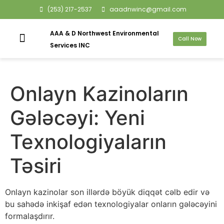
(253) 217-2537
aaadnwinc@gmail.com
AAA & D Northwest Environmental
Call Now
Services INC
Onlayn Kazinoların
Gələcəyi: Yeni
Texnologiyaların
Təsiri
Onlayn kazinolar son illərdə böyük diqqət cəlb edir və
bu sahədə inkişaf edən texnologiyalar onların gələcəyini
formalaşdırır.