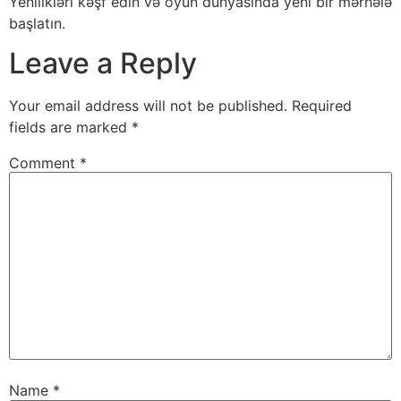
Yenilikləri kəşf edin və oyun dünyasında yeni bir mərhələ
başlatın.
Leave a Reply
Your email address will not be published.
Required
fields are marked
*
Comment
*
Name
*