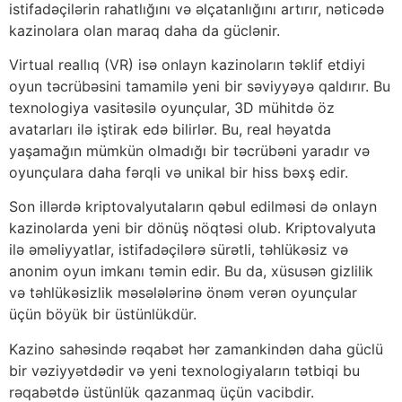
istifadəçilərin rahatlığını və əlçatanlığını artırır, nəticədə
kazinolara olan maraq daha da güclənir.
Virtual reallıq (VR) isə onlayn kazinoların təklif etdiyi
oyun təcrübəsini tamamilə yeni bir səviyyəyə qaldırır. Bu
texnologiya vasitəsilə oyunçular, 3D mühitdə öz
avatarları ilə iştirak edə bilirlər. Bu, real həyatda
yaşamağın mümkün olmadığı bir təcrübəni yaradır və
oyunçulara daha fərqli və unikal bir hiss bəxş edir.
Son illərdə kriptovalyutaların qəbul edilməsi də onlayn
kazinolarda yeni bir dönüş nöqtəsi olub. Kriptovalyuta
ilə əməliyyatlar, istifadəçilərə sürətli, təhlükəsiz və
anonim oyun imkanı təmin edir. Bu da, xüsusən gizlilik
və təhlükəsizlik məsələlərinə önəm verən oyunçular
üçün böyük bir üstünlükdür.
Kazino sahəsində rəqabət hər zamankindən daha güclü
bir vəziyyətdədir və yeni texnologiyaların tətbiqi bu
rəqabətdə üstünlük qazanmaq üçün vacibdir.