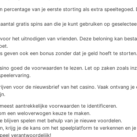
 percentage van je eerste storting als extra speeltegoed. 
antal gratis spins aan die je kunt gebruiken op geselectee
oor het uitnodigen van vrienden. Deze beloning kan bestaa
oet.
 geven ook een bonus zonder dat je geld hoeft te storten.
casino goed de voorwaarden te lezen. Let op zaken zoals in
speelervaring.
hrijven voor de nieuwsbrief van het casino. Vaak ontvang j
jn.
 meest aantrekkelijke voorwaarden te identificeren.
s om een weloverwogen keuze te maken.
 blijven spelen met behulp van je nieuwe voordelen.
 krijg je de kans om het speelplatform te verkennen en je 
speel verantwoordelijk!