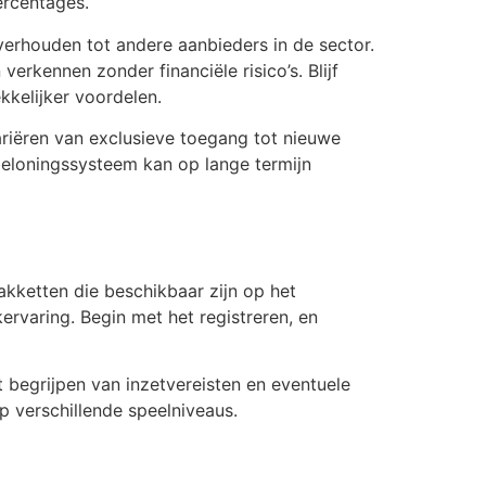
ercentages.
erhouden tot andere aanbieders in de sector.
erkennen zonder financiële risico’s. Blijf
kelijker voordelen.
variëren van exclusieve toegang tot nieuwe
eloningssysteem kan op lange termijn
akketten die beschikbaar zijn op het
ervaring. Begin met het registreren, en
t begrijpen van inzetvereisten en eventuele
p verschillende speelniveaus.