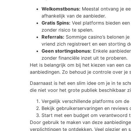
Welkomstbonus:
Meestal ontvang je een
afhankelijk van de aanbieder.
Gratis Spins:
Veel platforms bieden een a
zonder risico te spelen.
Referrals:
Sommige casino’s belonen je v
vriend zich registreert en een storting d
Geen stortingsbonus:
Enkele aanbieders
zonder financiële inzet uit te proberen.
Het is belangrijk om bij het kiezen van een 
aanbiedingen. Zo behoud je controle over je 
Daarnaast is het een slim idee om je in te sc
die niet voor het grote publiek beschikbaar zi
Vergelijk verschillende platforms om de
Bekijk gebruikerservaringen en review
Start met een budget om verantwoord te
Door gebruik te maken van deze aanbiedingen,
verplichtingen te ontdekken. Veel plezier en 