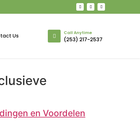
Call Anytime
tact Us
(253) 217-2537
clusieve
edingen en Voordelen