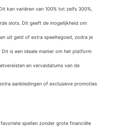
Dit kan variëren van 100% tot zelfs 300%,
rde slots. Dit geeft de mogelijkheid om
n uit geld of extra speeltegoed, zodra je
 Dit is een ideale manier om het platform
zetvereisten en vervaldatums van de
e extra aanbiedingen of exclusieve promoties
favoriete spellen zonder grote financiële