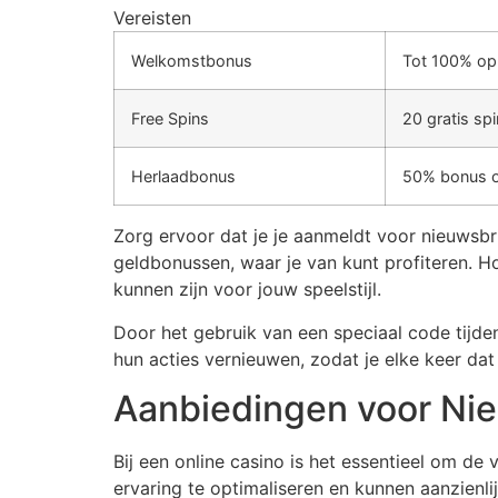
Vereisten
Welkomstbonus
Tot 100% op 
Free Spins
20 gratis sp
Herlaadbonus
50% bonus o
Zorg ervoor dat je je aanmeldt voor nieuwsb
geldbonussen, waar je van kunt profiteren. 
kunnen zijn voor jouw speelstijl.
Door het gebruik van een speciaal code tijdens
hun acties vernieuwen, zodat je elke keer dat
Aanbiedingen voor Ni
Bij een online casino is het essentieel om d
ervaring te optimaliseren en kunnen aanzienlij