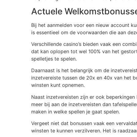
Actuele Welkomstbonuss
Bij het aanmelden voor een nieuw account kunn
is essentieel om de voorwaarden die aan dez
Verschillende casino’s bieden vaak een combi
dat kan oplopen tot wel 100% van het gestort
spelletjes te spelen.
Daarnaast is het belangrijk om de inzetverei
inzetvereiste tussen de 20x en 40x van het 
winsten kunt opnemen.
Naast inzetvereisten zijn er ook beperkingen
meer bij aan de inzetvereisten dan tafelspel
maken in welke spellen je gaat spelen.
Vergeet niet dat bonussen vaak een vervald
winsten te kunnen verzilveren. Het is raadzaa