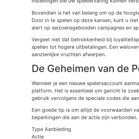
instellingen die uw speelervaring kunnen ver
Bovendien is het van belang om op de hoogte 
Door in te spelen op deze kansen, kunt u niet
alert op seizoensgebonden campagnes en spe
Vergeet niet dat betrokkenheid bij loyaliteit
spellen tot hogere uitbetalingen. Een welov
aanzienlijke vruchten afwerpen.
De Geheimen van de P
Wanneer je een nieuwe spelersaccount aanmaak
platform. Het is essentieel om gericht te zoe
gebruik vervolgens de speciale codes die aa
Een goede tip is om altijd de voorwaarden van
beperkingen die aan de actie zijn verbonden.
Type Aanbieding
Actie