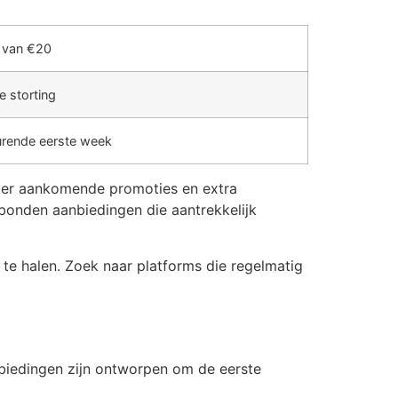
g van €20
e storting
urende eerste week
over aankomende promoties en extra
bonden aanbiedingen die aantrekkelijk
s te halen. Zoek naar platforms die regelmatig
nbiedingen zijn ontworpen om de eerste